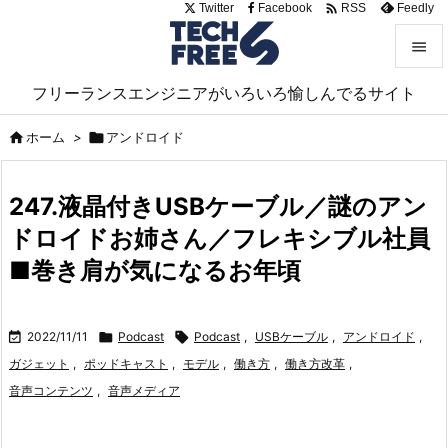

Twitter
Facebook
Feedly
RSS


フリーランスエンジニアがいろいろ愉しんでるサイト
メニュ


ホーム
>

アンドロイド
サイド

247.液晶付きUSBケーブル／謎のアン
前へ
ドロイドお姉さん／フレキシブル社員

次へ
■巻き肩が気になるお年頃

検索

2022/11/11

Podcast

Podcast
,
USBケーブル
,
アンドロイド
,
ガジェット
,
ポッドキャスト
,
モデル
,
働き方
,
働き方改革
,
音声コンテンツ
,
音声メディア