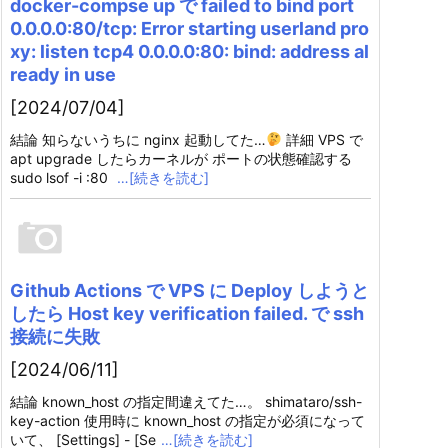
docker-compse up で failed to bind port
0.0.0.0:80/tcp: Error starting userland pro
xy: listen tcp4 0.0.0.0:80: bind: address al
ready in use
[2024/07/04]
結論 知らないうちに nginx 起動してた…
詳細 VPS で
apt upgrade したらカーネルが ポートの状態確認する
sudo lsof -i :80
…[続きを読む]
Github Actions で VPS に Deploy しようと
したら Host key verification failed. で ssh
接続に失敗
[2024/06/11]
結論 known_host の指定間違えてた…。 shimataro/ssh-
key-action 使用時に known_host の指定が必須になって
いて、 [Settings] - [Se
…[続きを読む]