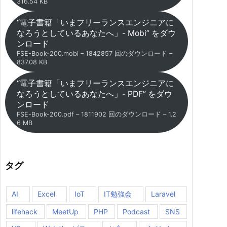
316.54 KB
“電子書籍「いまフリーランスエンジニアに
なろうとしているあなたへ」- Mobi” をダウ
ンロード
FSE-Book-200.mobi – 1842857 回のダウンロード –
837.08 KB
“電子書籍「いまフリーランスエンジニアに
なろうとしているあなたへ」- PDF” をダウ
ンロード
FSE-Book-200.pdf – 1811902 回のダウンロード – 1.2
6 MB
タグ
AI
Excel
IoT
IT勉強会
Laravel
lifehack
MeetUp
PHP
Podcast
SNS