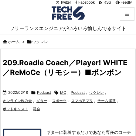

Twitter
Facebook
Feedly
RSS


フリーランスエンジニアがいろいろ愉しんでるサイト
メニュ


ホーム
>

ウクレレ
サイド

209.Roadie Coach／Player! WHITE
前へ
／ReMoCe（リモシー）■ボンボン

次へ


2022/02/18

Podcast

MC
,
Podcast
,
ウクレレ
,
検索
オンライン飲み会
,
ギター
,
スポーツ
,
スマホアプリ
,
チーム運営
,
ポッドキャスト
,
司会
ギターに装着するだけであなた専任のコーチ