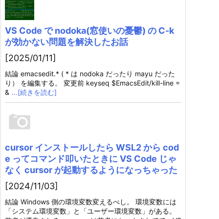
VS Code で nodoka(窓使いの憂鬱) の C-k
が効かない問題を解決したお話
[2025/01/11]
結論 emacsedit.* ( * は nodoka だったり mayu だった
り） を編集する。 変更前 keyseq $EmacsEdit/kill-line =
&
…[続きを読む]
cursor インストールしたら WSL2 から cod
e ってコマンド叩いたときに VS Code じゃ
なく cursor が起動するようになっちゃった
[2024/11/03]
結論 Windows 側の環境変数変えるべし。 環境変数には
「システム環境変数」と「ユーザー環境変数」がある。