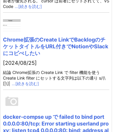
前者が優先される。 cursor は前者にセットされてて、VS
Code
…[続きを読む]
Chrome拡張のCreate LinkでBacklogのチ
ケットタイトルをURL付きでNotionやSlack
にコピぺしたい
[2024/08/25]
結論 Chrome拡張の Create Link で filter 機能を使う
Create Link filter にセットする文字列は以下の通り s/(\
[|\]|
…[続きを読む]
docker-compse up で failed to bind port
0.0.0.0:80/tcp: Error starting userland pro
xy: listen tcp4 0.0.0.0:80: bind: address al