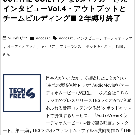
インタビューVol.4・アウトプットと
チームビルディング■２年縛り終了

2019/11/22

Podcast

Podcast
,
インタビュー
,
オーディオドラマ
,
オーディオブック
,
キャリア
,
フリーランス
,
ポッドキャスト
,
転職
,
近況
日本人がいまだかつて経験したことがない
“主観の意識体験ドラマ” AudioMovie® (オー
ディオムービー) が誕生。｜株式会社ＴＢＳ
ラジオのプレスリリースTBSラジオが“没入感
あふれる音声コンテンツ作品”をポッドキャス
トで提供するサービス、『AudioMovieR (オ
ーディオムービー) ～音で観る映画』をスタ
ート。
第一弾はTBSラジオ×ファントム・フィルム共同制作の『THE