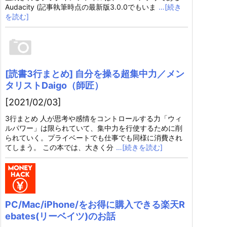
Audacity (記事執筆時点の最新版3.0.0でもいま
…[続き
を読む]
[読書3行まとめ] 自分を操る超集中力／メン
タリストDaigo（師匠）
[2021/02/03]
3行まとめ 人が思考や感情をコントロールする力「ウィ
ルパワー」は限られていて、集中力を行使するために削
られていく。プライベートでも仕事でも同様に消費され
てしまう。 この本では、大きく分
…[続きを読む]
PC/Mac/iPhone/をお得に購入できる楽天R
ebates(リーベイツ)のお話