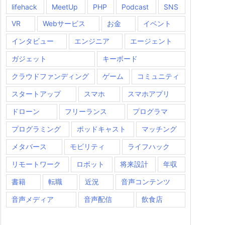
lifehack
MeetUp
PHP
Podcast
SNS
VR
Webサービス
お金
イベント
インタビュー
エンジニア
エージェント
ガジェット
キーボード
クラウドファンディング
ゲーム
コミュニティ
スタートアップ
スマホ
スマホアプリ
ドローン
フリーランス
プログラマ
プログラミング
ポッドキャスト
マッチング
メタバース
モビリティ
ライフハック
リモートワーク
ロボット
将来設計
年収
書籍
転職
近況
音声コンテンツ
音声メディア
音声配信
飲食店