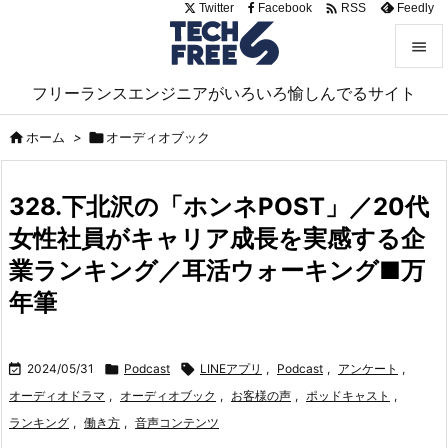

Twitter
Facebook
Feedly
RSS


フリーランスエンジニアがいろいろ愉しんでるサイト
メニュ


ホーム
>

オーディオブック
サイド

328.下北沢の「ホンネPOST」／20代
前へ
女性社員がキャリア成長を実感する企

次へ
業ランキング／耳活ウォーキング■万

年筆
検索

2024/05/31

Podcast

LINEアプリ
,
Podcast
,
アンケート
,
オーディオドラマ
,
オーディオブック
,
お客様の声
,
ポッドキャスト
,
ランキング
,
働き方
,
音声コンテンツ