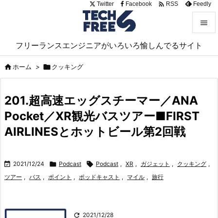

Twitter
Facebook
Feedly
RSS


フリーランスエンジニアがいろいろ愉しんでるサイト
メニュ


ホーム
>

クッキング
サイド

201.超高速エッグスチーマー／ANA
前へ
Pocket／XR観光バスツアー■FIRST

次へ
AIRLINESとホットビール第2回戦

検索

2021/12/24

Podcast

Podcast
,
XR
,
ガジェット
,
クッキング
,
ツアー
,
バス
,
ポイント
,
ポッドキャスト
,
マイル
,
旅行

2021/12/28