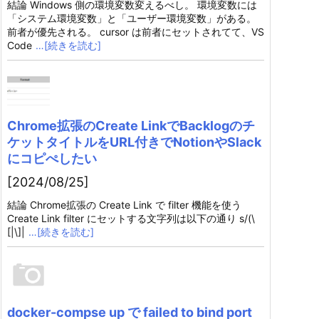
結論 Windows 側の環境変数変えるべし。 環境変数には
「システム環境変数」と「ユーザー環境変数」がある。
前者が優先される。 cursor は前者にセットされてて、VS
Code
…[続きを読む]
Chrome拡張のCreate LinkでBacklogのチ
ケットタイトルをURL付きでNotionやSlack
にコピぺしたい
[2024/08/25]
結論 Chrome拡張の Create Link で filter 機能を使う
Create Link filter にセットする文字列は以下の通り s/(\
[|\]|
…[続きを読む]
docker-compse up で failed to bind port