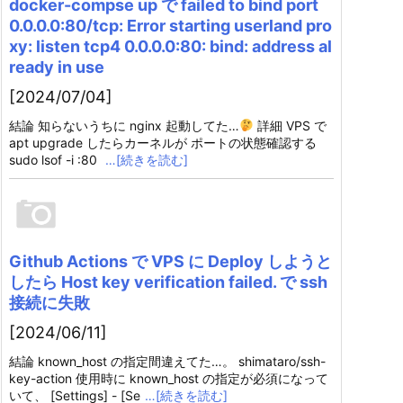
docker-compse up で failed to bind port
0.0.0.0:80/tcp: Error starting userland pro
xy: listen tcp4 0.0.0.0:80: bind: address al
ready in use
[2024/07/04]
結論 知らないうちに nginx 起動してた…
詳細 VPS で
apt upgrade したらカーネルが ポートの状態確認する
sudo lsof -i :80
…[続きを読む]
Github Actions で VPS に Deploy しようと
したら Host key verification failed. で ssh
接続に失敗
[2024/06/11]
結論 known_host の指定間違えてた…。 shimataro/ssh-
key-action 使用時に known_host の指定が必須になって
いて、 [Settings] - [Se
…[続きを読む]