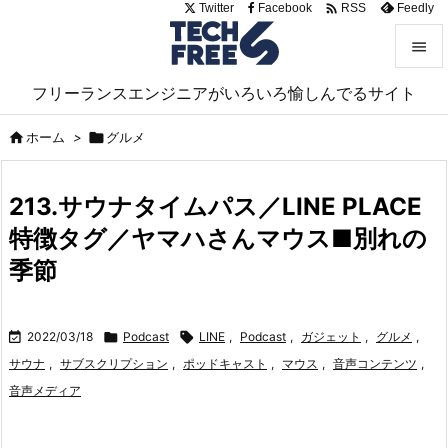

Twitter
Facebook
Feedly
RSS


フリーランスエンジニアがいろいろ愉しんでるサイト
メニュ


ホーム
>

グルメ
サイド

213.サウナタイムパス／LINE PLACE
前へ
特徴タグ／ヤマハさんマウス■別れの

次へ
季節

検索

2022/03/18

Podcast

LINE
,
Podcast
,
ガジェット
,
グルメ
,
サウナ
,
サブスクリプション
,
ポッドキャスト
,
マウス
,
音声コンテンツ
,
音声メディア