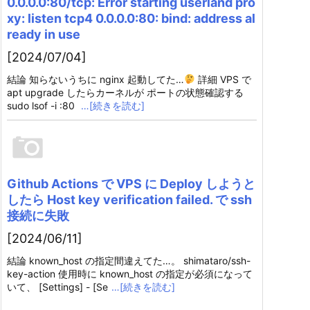
0.0.0.0:80/tcp: Error starting userland pro
xy: listen tcp4 0.0.0.0:80: bind: address al
ready in use
[2024/07/04]
結論 知らないうちに nginx 起動してた…
詳細 VPS で
apt upgrade したらカーネルが ポートの状態確認する
sudo lsof -i :80
…[続きを読む]
Github Actions で VPS に Deploy しようと
したら Host key verification failed. で ssh
接続に失敗
[2024/06/11]
結論 known_host の指定間違えてた…。 shimataro/ssh-
key-action 使用時に known_host の指定が必須になって
いて、 [Settings] - [Se
…[続きを読む]