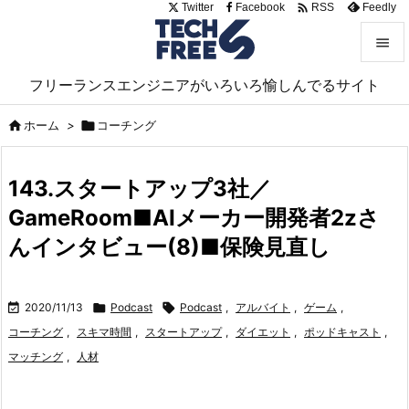

Twitter
Facebook
Feedly
RSS


フリーランスエンジニアがいろいろ愉しんでるサイト
メニュ


ホーム
>

コーチング
サイド

143.スタートアップ3社／
前へ
GameRoom■AIメーカー開発者2zさ

次へ
んインタビュー(8)■保険見直し

検索

2020/11/13

Podcast

Podcast
,
アルバイト
,
ゲーム
,
コーチング
,
スキマ時間
,
スタートアップ
,
ダイエット
,
ポッドキャスト
,
マッチング
,
人材