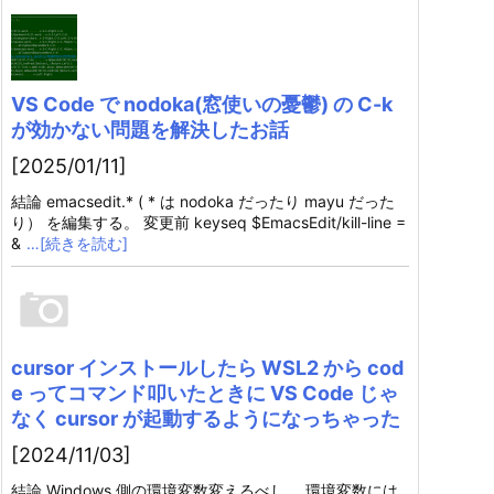
VS Code で nodoka(窓使いの憂鬱) の C-k
が効かない問題を解決したお話
[2025/01/11]
結論 emacsedit.* ( * は nodoka だったり mayu だった
り） を編集する。 変更前 keyseq $EmacsEdit/kill-line =
&
…[続きを読む]
cursor インストールしたら WSL2 から cod
e ってコマンド叩いたときに VS Code じゃ
なく cursor が起動するようになっちゃった
[2024/11/03]
結論 Windows 側の環境変数変えるべし。 環境変数には