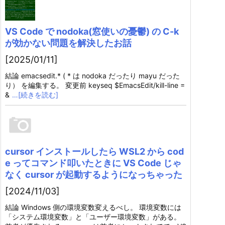
VS Code で nodoka(窓使いの憂鬱) の C-k
が効かない問題を解決したお話
[2025/01/11]
結論 emacsedit.* ( * は nodoka だったり mayu だった
り） を編集する。 変更前 keyseq $EmacsEdit/kill-line =
&
…[続きを読む]
cursor インストールしたら WSL2 から cod
e ってコマンド叩いたときに VS Code じゃ
なく cursor が起動するようになっちゃった
[2024/11/03]
結論 Windows 側の環境変数変えるべし。 環境変数には
「システム環境変数」と「ユーザー環境変数」がある。