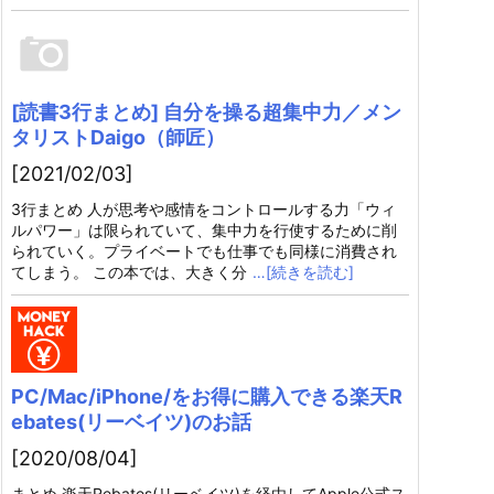
[読書3行まとめ] 自分を操る超集中力／メン
タリストDaigo（師匠）
[2021/02/03]
3行まとめ 人が思考や感情をコントロールする力「ウィ
ルパワー」は限られていて、集中力を行使するために削
られていく。プライベートでも仕事でも同様に消費され
てしまう。 この本では、大きく分
…[続きを読む]
PC/Mac/iPhone/をお得に購入できる楽天R
ebates(リーベイツ)のお話
[2020/08/04]
まとめ 楽天Rebates(リーベイツ)を経由してApple公式ス