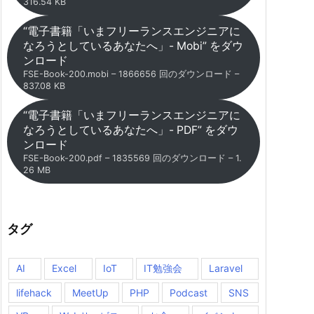
316.54 KB
“電子書籍「いまフリーランスエンジニアに
なろうとしているあなたへ」- Mobi” をダウ
ンロード
FSE-Book-200.mobi – 1866656 回のダウンロード –
837.08 KB
“電子書籍「いまフリーランスエンジニアに
なろうとしているあなたへ」- PDF” をダウ
ンロード
FSE-Book-200.pdf – 1835569 回のダウンロード – 1.
26 MB
タグ
AI
Excel
IoT
IT勉強会
Laravel
lifehack
MeetUp
PHP
Podcast
SNS