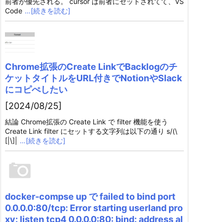
前者が優先される。 cursor は前者にセットされてて、VS
Code
…[続きを読む]
Chrome拡張のCreate LinkでBacklogのチ
ケットタイトルをURL付きでNotionやSlack
にコピぺしたい
[2024/08/25]
結論 Chrome拡張の Create Link で filter 機能を使う
Create Link filter にセットする文字列は以下の通り s/(\
[|\]|
…[続きを読む]
docker-compse up で failed to bind port
0.0.0.0:80/tcp: Error starting userland pro
xy: listen tcp4 0.0.0.0:80: bind: address al