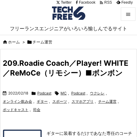

Twitter
Facebook
Feedly
RSS


フリーランスエンジニアがいろいろ愉しんでるサイト
メニュ


ホーム
>

チーム運営
サイド

209.Roadie Coach／Player! WHITE
前へ
／ReMoCe（リモシー）■ボンボン

次へ


2022/02/18

Podcast

MC
,
Podcast
,
ウクレレ
,
検索
オンライン飲み会
,
ギター
,
スポーツ
,
スマホアプリ
,
チーム運営
,
ポッドキャスト
,
司会
ギターに装着するだけであなた専任のコーチ