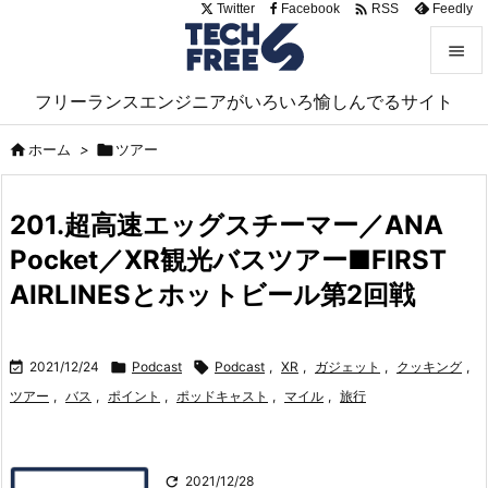

Twitter
Facebook
Feedly
RSS


フリーランスエンジニアがいろいろ愉しんでるサイト
メニュ


ホーム
>

ツアー
サイド

201.超高速エッグスチーマー／ANA
前へ
Pocket／XR観光バスツアー■FIRST

次へ
AIRLINESとホットビール第2回戦

検索

2021/12/24

Podcast

Podcast
,
XR
,
ガジェット
,
クッキング
,
ツアー
,
バス
,
ポイント
,
ポッドキャスト
,
マイル
,
旅行

2021/12/28