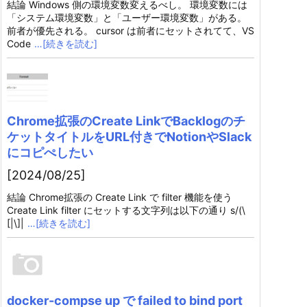
結論 Windows 側の環境変数変えるべし。 環境変数には
「システム環境変数」と「ユーザー環境変数」がある。
前者が優先される。 cursor は前者にセットされてて、VS
Code
…[続きを読む]
Chrome拡張のCreate LinkでBacklogのチ
ケットタイトルをURL付きでNotionやSlack
にコピぺしたい
[2024/08/25]
結論 Chrome拡張の Create Link で filter 機能を使う
Create Link filter にセットする文字列は以下の通り s/(\
[|\]|
…[続きを読む]
docker-compse up で failed to bind port