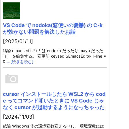
VS Code で nodoka(窓使いの憂鬱) の C-k
が効かない問題を解決したお話
[2025/01/11]
結論 emacsedit.* ( * は nodoka だったり mayu だった
り） を編集する。 変更前 keyseq $EmacsEdit/kill-line =
&
…[続きを読む]
cursor インストールしたら WSL2 から cod
e ってコマンド叩いたときに VS Code じゃ
なく cursor が起動するようになっちゃった
[2024/11/03]
結論 Windows 側の環境変数変えるべし。 環境変数には