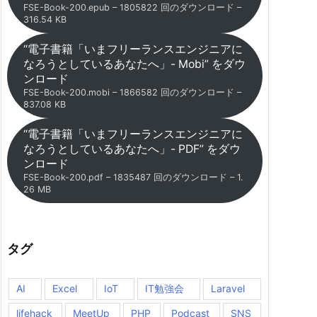
FSE-Book-200.epub – 1805822 回のダウンロード –
316.54 KB
“電子書籍「いまフリーランスエンジニアに
なろうとしているあなたへ」- Mobi” をダウ
ンロード
FSE-Book-200.mobi – 1866582 回のダウンロード –
837.08 KB
“電子書籍「いまフリーランスエンジニアに
なろうとしているあなたへ」- PDF” をダウ
ンロード
FSE-Book-200.pdf – 1835487 回のダウンロード – 1.
26 MB
タグ
AI
Excel
IoT
IT勉強会
Laravel
lifehack
MeetUp
PHP
Podcast
SNS