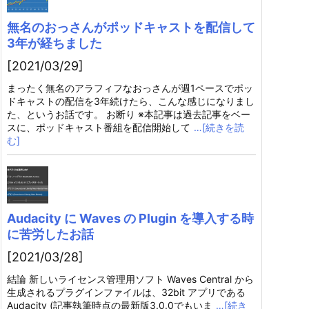
無名のおっさんがポッドキャストを配信して
3年が経ちました
[2021/03/29]
まったく無名のアラフィフなおっさんが週1ペースでポッ
ドキャストの配信を3年続けたら、こんな感じになりまし
た、というお話です。 お断り ※本記事は過去記事をベー
スに、ポッドキャスト番組を配信開始して
…[続きを読
む]
Audacity に Waves の Plugin を導入する時
に苦労したお話
[2021/03/28]
結論 新しいライセンス管理用ソフト Waves Central から
生成されるプラグインファイルは、32bit アプリである
Audacity (記事執筆時点の最新版3.0.0でもいま
…[続き