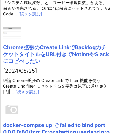
「システム環境変数」と「ユーザー環境変数」がある。
前者が優先される。 cursor は前者にセットされてて、VS
Code
…[続きを読む]
Chrome拡張のCreate LinkでBacklogのチ
ケットタイトルをURL付きでNotionやSlack
にコピぺしたい
[2024/08/25]
結論 Chrome拡張の Create Link で filter 機能を使う
Create Link filter にセットする文字列は以下の通り s/(\
[|\]|
…[続きを読む]
docker-compse up で failed to bind port
0.0.0.0:80/tcp: Error starting userland pro