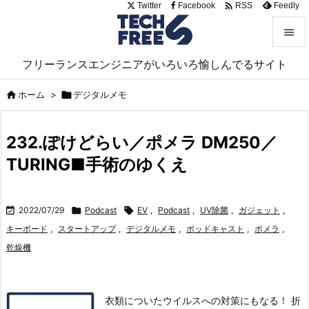

Twitter
Facebook
Feedly
RSS


フリーランスエンジニアがいろいろ愉しんでるサイト
メニュ


ホーム
>

デジタルメモ
サイド

232.ぽけどらい／ポメラ DM250／
前へ
TURING■手術のゆくえ

次へ


2022/07/29

Podcast

EV
,
Podcast
,
UV除菌
,
ガジェット
,
検索
キーボード
,
スタートアップ
,
デジタルメモ
,
ポッドキャスト
,
ポメラ
,
乾燥機
衣類についたウイルスへの対策にもなる！ 折