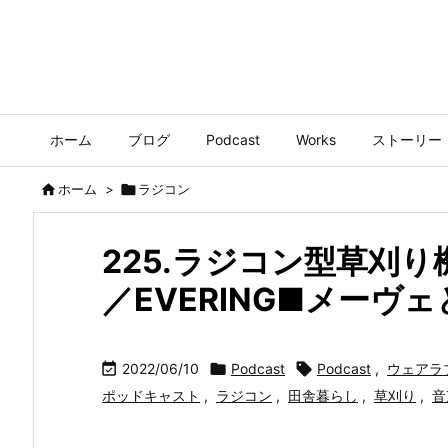
ホーム
ブログ
Podcast
Works
ストーリー

ホーム
>

ラジコン
225.ラジコン型草刈
／EVERING■メーヴ

2022/06/10

Podcast

Podcast
,
ウェアラ
ポッドキャスト
,
ラジコン
,
田舎暮らし
,
草刈り
,
音