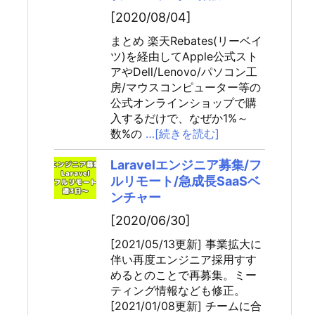
[2020/08/04]
まとめ 楽天Rebates(リーベイ
ツ)を経由してApple公式スト
アやDell/Lenovo/パソコン工
房/マウスコンピューター等の
公式オンラインショップで購
入するだけで、なぜか1%～
数%の
…[続きを読む]
Laravelエンジニア募集/フ
ルリモート/急成長SaaSベ
ンチャー
[2020/06/30]
[2021/05/13更新] 事業拡大に
伴い再度エンジニア採用すす
めるとのことで再募集。ミー
ティング情報なども修正。
[2021/01/08更新] チームに合