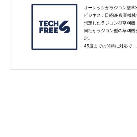
オーレックがラジコン型草刈
ビジネス : 日経BP農業
想定したラジコン型草刈機「
同社がラジコン型の草刈機
定。
45度までの傾斜に対応で ...