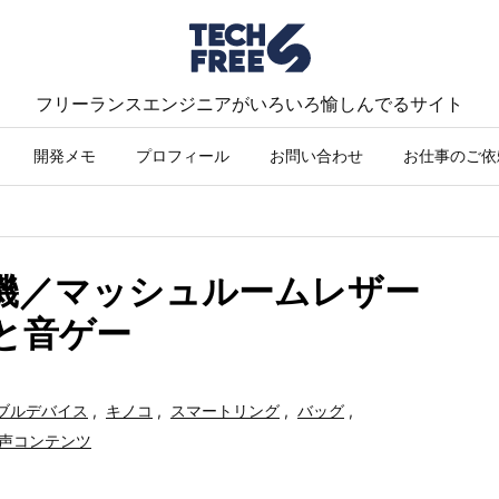
フリーランスエンジニアがいろいろ愉しんでるサイト
開発メモ
プロフィール
お問い合わせ
お仕事のご依
り機／マッシュルームレザー
ェと音ゲー
ブルデバイス
,
キノコ
,
スマートリング
,
バッグ
,
声コンテンツ