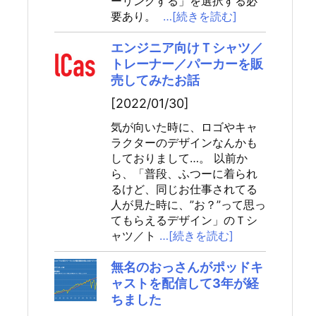
ーリングする」を選択する必
要あり。
…[続きを読む]
エンジニア向けＴシャツ／
トレーナー／パーカーを販
売してみたお話
[2022/01/30]
気が向いた時に、ロゴやキャ
ラクターのデザインなんかも
しておりまして…。 以前か
ら、「普段、ふつーに着られ
るけど、同じお仕事されてる
人が見た時に、”お？”って思っ
てもらえるデザイン」のＴシ
ャツ／ト
…[続きを読む]
無名のおっさんがポッドキ
ャストを配信して3年が経
ちました