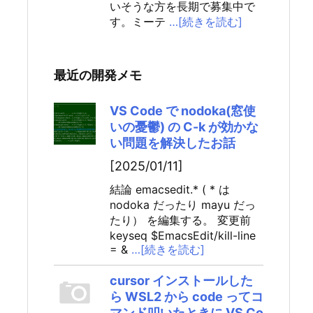
いそうな方を長期で募集中で
す。ミーテ
…[続きを読む]
最近の開発メモ
VS Code で nodoka(窓使
いの憂鬱) の C-k が効かな
い問題を解決したお話
[2025/01/11]
結論 emacsedit.* ( * は
nodoka だったり mayu だっ
たり） を編集する。 変更前
keyseq $EmacsEdit/kill-line
= &
…[続きを読む]
cursor インストールした
ら WSL2 から code ってコ
マンド叩いたときに VS Co