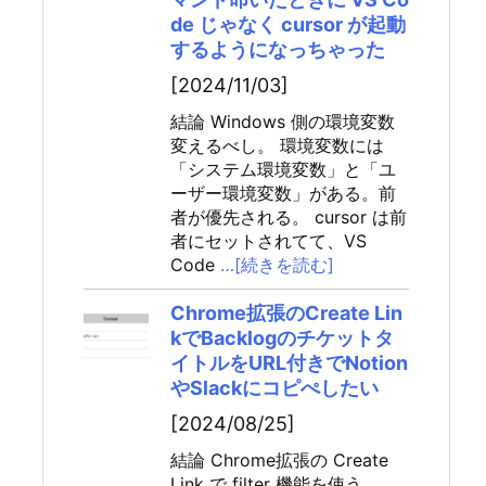
de じゃなく cursor が起動
するようになっちゃった
[2024/11/03]
結論 Windows 側の環境変数
変えるべし。 環境変数には
「システム環境変数」と「ユ
ーザー環境変数」がある。前
者が優先される。 cursor は前
者にセットされてて、VS
Code
…[続きを読む]
Chrome拡張のCreate Lin
kでBacklogのチケットタ
イトルをURL付きでNotion
やSlackにコピぺしたい
[2024/08/25]
結論 Chrome拡張の Create
Link で filter 機能を使う