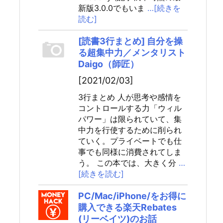
新版3.0.0でもいま
…[続きを
読む]
[読書3行まとめ] 自分を操
る超集中力／メンタリスト
Daigo（師匠）
[2021/02/03]
3行まとめ 人が思考や感情を
コントロールする力「ウィル
パワー」は限られていて、集
中力を行使するために削られ
ていく。プライベートでも仕
事でも同様に消費されてしま
う。 この本では、大きく分
…
[続きを読む]
PC/Mac/iPhone/をお得に
購入できる楽天Rebates
(リーベイツ)のお話