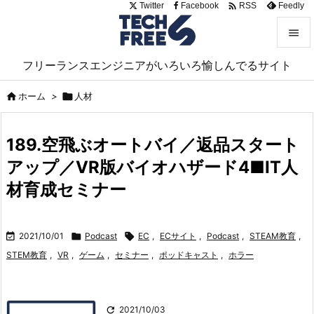

Twitter
Facebook
Feedly
RSS


フリーランスエンジニアがいろいろ愉しんでるサイト
メニュ


ホーム
>

人材
サイド

189.空飛ぶオートバイ／返品スタート
前へ
アップ／VR版バイオハザード4■IT人

次へ
材育成セミナー

検索

2021/10/01

Podcast

EC
,
ECサイト
,
Podcast
,
STEAM教育
,
STEM教育
,
VR
,
ゲーム
,
セミナー
,
ポッドキャスト
,
ホラー

2021/10/03