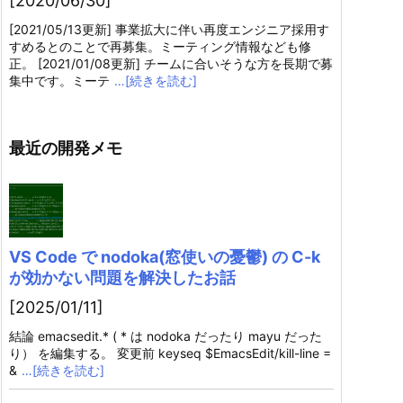
[2020/06/30]
[2021/05/13更新] 事業拡大に伴い再度エンジニア採用す
すめるとのことで再募集。ミーティング情報なども修
正。 [2021/01/08更新] チームに合いそうな方を長期で募
集中です。ミーテ
…[続きを読む]
最近の開発メモ
VS Code で nodoka(窓使いの憂鬱) の C-k
が効かない問題を解決したお話
[2025/01/11]
結論 emacsedit.* ( * は nodoka だったり mayu だった
り） を編集する。 変更前 keyseq $EmacsEdit/kill-line =
&
…[続きを読む]