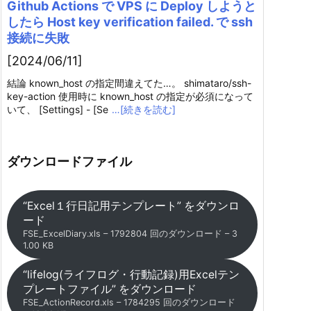
Github Actions で VPS に Deploy しようと
したら Host key verification failed. で ssh
接続に失敗
[2024/06/11]
結論 known_host の指定間違えてた…。 shimataro/ssh-
key-action 使用時に known_host の指定が必須になって
いて、 [Settings] - [Se
…[続きを読む]
ダウンロードファイル
“Excel１行日記用テンプレート” をダウンロ
ード
FSE_ExcelDiary.xls – 1792804 回のダウンロード – 3
1.00 KB
“lifelog(ライフログ・行動記録)用Excelテン
プレートファイル” をダウンロード
FSE_ActionRecord.xls – 1784295 回のダウンロード