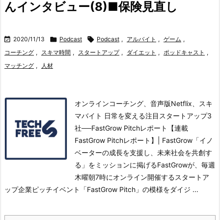
んインタビュー(8)■保険見直し

2020/11/13

Podcast

Podcast
,
アルバイト
,
ゲーム
,
コーチング
,
スキマ時間
,
スタートアップ
,
ダイエット
,
ポッドキャスト
,
マッチング
,
人材
オンラインコーチング、音声版Netflix、スキ
マバイト 日常を変える注目スタートアップ3
社──FastGrow Pitchレポート【連載
FastGrow Pitchレポート】| FastGrow「イノ
ベーターの成長を支援し、未来社会を共創す
る」をミッションに掲げるFastGrowが、毎週
木曜朝7時にオンライン開催するスタートア
ップ企業ピッチイベント「FastGrow Pitch」の模様をダイジ ...