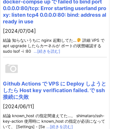
docker-compse up で failed to bind port
0.0.0.0:80/tcp: Error starting userland pro
xy: listen tcp4 0.0.0.0:80: bind: address al
ready in use
[2024/07/04]
結論 知らないうちに nginx 起動してた…
詳細 VPS で
apt upgrade したらカーネルが ポートの状態確認する
sudo lsof -i :80
…[続きを読む]
Github Actions で VPS に Deploy しようと
したら Host key verification failed. で ssh
接続に失敗
[2024/06/11]
結論 known_host の指定間違えてた…。 shimataro/ssh-
key-action 使用時に known_host の指定が必須になって
いて、 [Settings] - [Se
…[続きを読む]