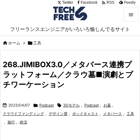

Twitter
Facebook
Feedly
RSS


フリーランスエンジニアがいろいろ愉しんでるサイト
メニュ


ホーム
>

工具
サイド

268.JIMIBOX3.0／メタバース連携プ
前へ
ラットフォーム／クラウ墓■演劇とプ

次へ
チワーケーション

検索

2023/04/07

Podcast

3Dモデル
,
Podcast
,
お墓
,
クラウドファンディング
,
デザイン賞
,
ポッドキャスト
,
メタバース
,
工具
,
旅行
,
終活