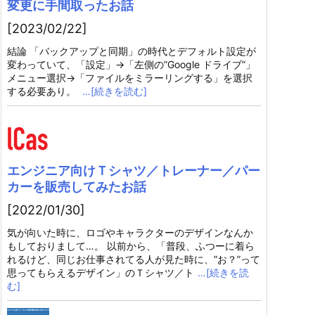
変更に手間取ったお話
[2023/02/22]
結論 「バックアップと同期」の時代とデフォルト設定が
変わっていて、「設定」→「左側の”Google ドライブ”」
メニュー選択→「ファイルをミラーリングする」を選択
する必要あり。
…[続きを読む]
エンジニア向けＴシャツ／トレーナー／パー
カーを販売してみたお話
[2022/01/30]
気が向いた時に、ロゴやキャラクターのデザインなんか
もしておりまして…。 以前から、「普段、ふつーに着ら
れるけど、同じお仕事されてる人が見た時に、”お？”って
思ってもらえるデザイン」のＴシャツ／ト
…[続きを読
む]