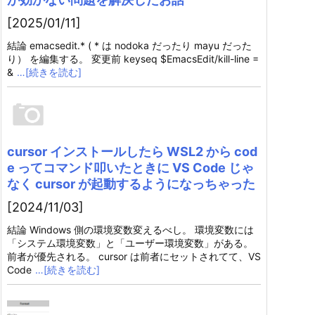
[2025/01/11]
結論 emacsedit.* ( * は nodoka だったり mayu だった
り） を編集する。 変更前 keyseq $EmacsEdit/kill-line =
&
…[続きを読む]
cursor インストールしたら WSL2 から cod
e ってコマンド叩いたときに VS Code じゃ
なく cursor が起動するようになっちゃった
[2024/11/03]
結論 Windows 側の環境変数変えるべし。 環境変数には
「システム環境変数」と「ユーザー環境変数」がある。
前者が優先される。 cursor は前者にセットされてて、VS
Code
…[続きを読む]