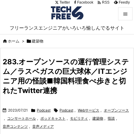

Twitter
Facebook
Feedly
RSS


フリーランスエンジニアがいろいろ愉しんでるサイト
メニュ


ホーム
>

建築物
サイド

283.オープンソースの運行管理システ
前へ
ム／ラスベガスの巨大球体／ITエンジ

次へ
ニア用の怪談■韓国料理食べ歩きと切

れたTwitter連携
検索

2023/07/21

Podcast

Podcast
,
Webサービス
,
オープンソース
,
コンサートホール
,
ポッドキャスト
,
モビリティ
,
建築物
,
怪談
,
音声コンテンツ
,
音声メディア