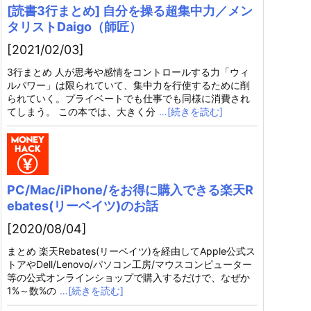
[読書3行まとめ] 自分を操る超集中力／メン
タリストDaigo（師匠）
[2021/02/03]
3行まとめ 人が思考や感情をコントロールする力「ウィ
ルパワー」は限られていて、集中力を行使するために削
られていく。プライベートでも仕事でも同様に消費され
てしまう。 この本では、大きく分
…[続きを読む]
PC/Mac/iPhone/をお得に購入できる楽天R
ebates(リーベイツ)のお話
[2020/08/04]
まとめ 楽天Rebates(リーベイツ)を経由してApple公式ス
トアやDell/Lenovo/パソコン工房/マウスコンピューター
等の公式オンラインショップで購入するだけで、なぜか
1%～数%の
…[続きを読む]