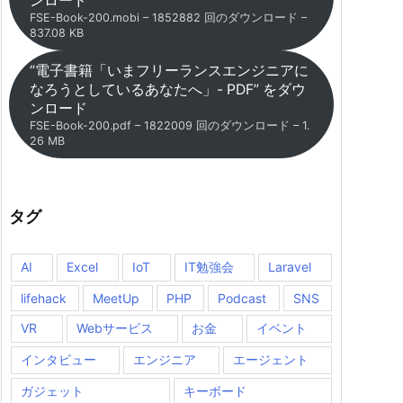
ンロード
FSE-Book-200.mobi – 1852882 回のダウンロード –
837.08 KB
“電子書籍「いまフリーランスエンジニアに
なろうとしているあなたへ」- PDF” をダウ
ンロード
FSE-Book-200.pdf – 1822009 回のダウンロード – 1.
26 MB
タグ
AI
Excel
IoT
IT勉強会
Laravel
lifehack
MeetUp
PHP
Podcast
SNS
VR
Webサービス
お金
イベント
インタビュー
エンジニア
エージェント
ガジェット
キーボード