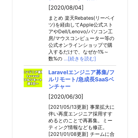
[2020/08/04]
まとめ 楽天Rebates(リーベイ
ツ)を経由してApple公式スト
アやDell/Lenovo/パソコン工
房/マウスコンピューター等の
公式オンラインショップで購
入するだけで、なぜか1%～
数%の
…[続きを読む]
Laravelエンジニア募集/フ
ルリモート/急成長SaaSベ
ンチャー
[2020/06/30]
[2021/05/13更新] 事業拡大に
伴い再度エンジニア採用すす
めるとのことで再募集。ミー
ティング情報なども修正。
[2021/01/08更新] チームに合