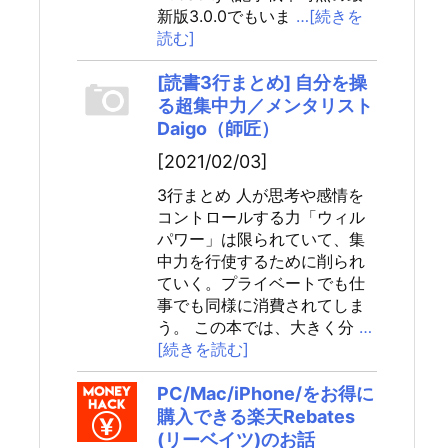
新版3.0.0でもいま
…[続きを
読む]
[読書3行まとめ] 自分を操
る超集中力／メンタリスト
Daigo（師匠）
[2021/02/03]
3行まとめ 人が思考や感情を
コントロールする力「ウィル
パワー」は限られていて、集
中力を行使するために削られ
ていく。プライベートでも仕
事でも同様に消費されてしま
う。 この本では、大きく分
…
[続きを読む]
PC/Mac/iPhone/をお得に
購入できる楽天Rebates
(リーベイツ)のお話