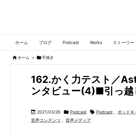
ホーム
ブログ
Podcast
Works
ストーリー

ホーム
>

手描き
162.かく力テスト／Astr
ンタビュー(4)■引っ

2021/03/26

Podcast

Podcast
,
ポッドキ
音声コンテンツ
,
音声メディア