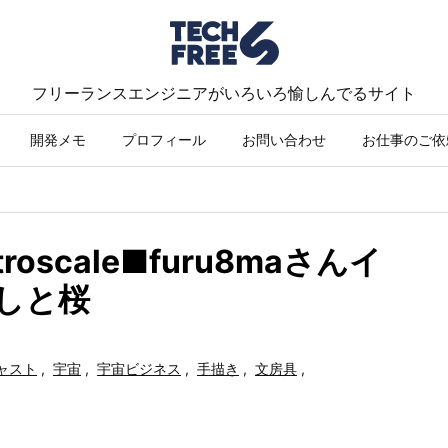
フリーランスエンジニアがいろいろ愉しんでるサイト
開発メモ
プロフィール
お問い合わせ
お仕事のご依
oscale■furu8maさんイ
越しと桜
ャスト
,
宇宙
,
宇宙ビジネス
,
手描き
,
文房具
,