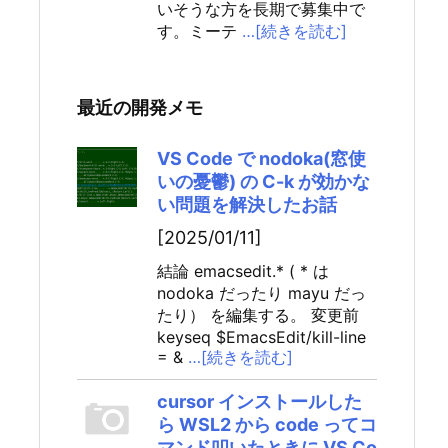
いそうな方を長期で募集中で
す。ミーテ
…[続きを読む]
最近の開発メモ
VS Code で nodoka(窓使
いの憂鬱) の C-k が効かな
い問題を解決したお話
[2025/01/11]
結論 emacsedit.* ( * は
nodoka だったり mayu だっ
たり） を編集する。 変更前
keyseq $EmacsEdit/kill-line
= &
…[続きを読む]
cursor インストールした
ら WSL2 から code ってコ
マンド叩いたときに VS Co