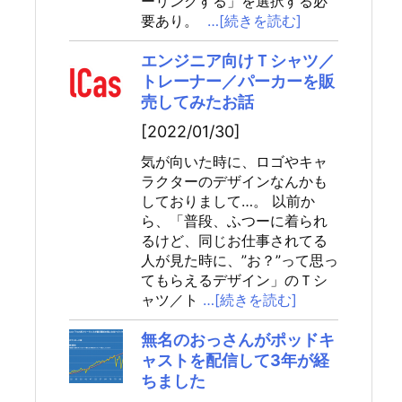
ーリングする」を選択する必
要あり。
…[続きを読む]
エンジニア向けＴシャツ／
トレーナー／パーカーを販
売してみたお話
[2022/01/30]
気が向いた時に、ロゴやキャ
ラクターのデザインなんかも
しておりまして…。 以前か
ら、「普段、ふつーに着られ
るけど、同じお仕事されてる
人が見た時に、”お？”って思っ
てもらえるデザイン」のＴシ
ャツ／ト
…[続きを読む]
無名のおっさんがポッドキ
ャストを配信して3年が経
ちました