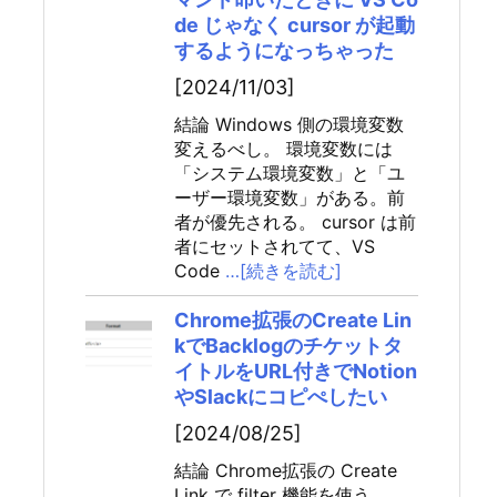
de じゃなく cursor が起動
するようになっちゃった
[2024/11/03]
結論 Windows 側の環境変数
変えるべし。 環境変数には
「システム環境変数」と「ユ
ーザー環境変数」がある。前
者が優先される。 cursor は前
者にセットされてて、VS
Code
…[続きを読む]
Chrome拡張のCreate Lin
kでBacklogのチケットタ
イトルをURL付きでNotion
やSlackにコピぺしたい
[2024/08/25]
結論 Chrome拡張の Create
Link で filter 機能を使う