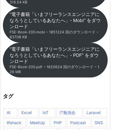
316.54 KB
“電子書籍「いまフリーランスエンジニアに
なろうとしているあなたへ」- Mobi” をダウ
ンロード
FSE-Book-200.mobi – 1851224 回のダウンロード –
837.08 KB
“電子書籍「いまフリーランスエンジニアに
なろうとしているあなたへ」- PDF” をダウ
ンロード
FSE-Book-200.pdf – 1820624 回のダウンロード – 1.
26 MB
タグ
AI
Excel
IoT
IT勉強会
Laravel
lifehack
MeetUp
PHP
Podcast
SNS