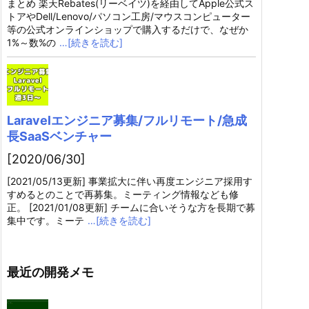
まとめ 楽天Rebates(リーベイツ)を経由してApple公式ス
トアやDell/Lenovo/パソコン工房/マウスコンピューター
等の公式オンラインショップで購入するだけで、なぜか
1%～数%の
…[続きを読む]
Laravelエンジニア募集/フルリモート/急成
長SaaSベンチャー
[2020/06/30]
[2021/05/13更新] 事業拡大に伴い再度エンジニア採用す
すめるとのことで再募集。ミーティング情報なども修
正。 [2021/01/08更新] チームに合いそうな方を長期で募
集中です。ミーテ
…[続きを読む]
最近の開発メモ