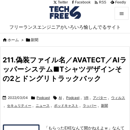

Twitter
Facebook
Feedly
RSS


フリーランスエンジニアがいろいろ愉しんでるサイト
メニュ


ホーム
>

新聞
サイド

211.偽装ファイル名／AVATECT／AIラ
前へ
ッパーシステム■Tシャツデザインそ

次へ
の2とドングリトラックバック

検索

2022/03/04

Podcast

AI
,
Podcast
,
VR
,
アバター
,
ウィルス
,
セキュリティー
,
ニュース
,
ポッドキャスト
,
ラッパー
,
新聞
「もらったEXEなんて開かねえよｗ」なんて