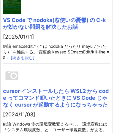
VS Code で nodoka(窓使いの憂鬱) の C-k
が効かない問題を解決したお話
[2025/01/11]
結論 emacsedit.* ( * は nodoka だったり mayu だった
り） を編集する。 変更前 keyseq $EmacsEdit/kill-line =
&
…[続きを読む]
cursor インストールしたら WSL2 から cod
e ってコマンド叩いたときに VS Code じゃ
なく cursor が起動するようになっちゃった
[2024/11/03]
結論 Windows 側の環境変数変えるべし。 環境変数には
「システム環境変数」と「ユーザー環境変数」がある。