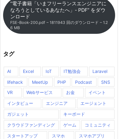
“電子書籍「いまフリーランスエンジニアに
なろうとしているあなたへ」- PDF” をダウ
ンロード
FSE-Book-200.pdf – 1811943 回のダウンロード – 1.2
6 MB
タグ
AI
Excel
IoT
IT勉強会
Laravel
lifehack
MeetUp
PHP
Podcast
SNS
VR
Webサービス
お金
イベント
インタビュー
エンジニア
エージェント
ガジェット
キーボード
クラウドファンディング
ゲーム
コミュニティ
スタートアップ
スマホ
スマホアプリ