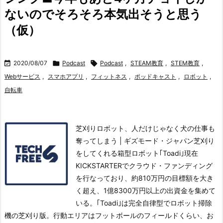
ないのでそろそろ本気出そうと思う
（仮）

2020/08/07

Podcast

Podcast
,
STEAM教育
,
STEM教育
,
Webサービス
,
スマホアプリ
,
フィットネス
,
ポッドキャスト
,
ロボット
,
自転車
芝刈りロボット、人だけじゃなく犬の仕事も
奪ってしまう | ギズモード・ジャパン芝刈り
をしてくれる箱型ロボット｢Toadi｣
現在
KICKSTARTERでクラウド・ファンディング
を行なっており、約810万円の目標額を大き
く超え、1億8300万円以上の出資金を集めて
いる。
｢Toadi｣は完全自律型でロボット掃除
機の芝刈り版。行動エリアはフットボールのフィールドくらい、お