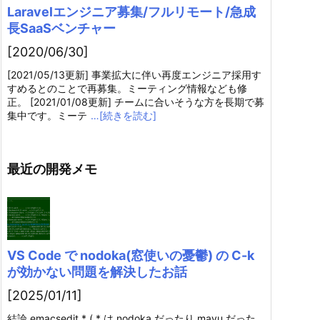
Laravelエンジニア募集/フルリモート/急成
長SaaSベンチャー
[2020/06/30]
[2021/05/13更新] 事業拡大に伴い再度エンジニア採用す
すめるとのことで再募集。ミーティング情報なども修
正。 [2021/01/08更新] チームに合いそうな方を長期で募
集中です。ミーテ
…[続きを読む]
最近の開発メモ
VS Code で nodoka(窓使いの憂鬱) の C-k
が効かない問題を解決したお話
[2025/01/11]
結論 emacsedit.* ( * は nodoka だったり mayu だった