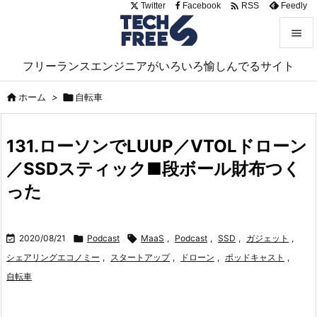

Twitter
Facebook
Feedly
RSS


フリーランスエンジニアがいろいろ愉しんでるサイト
メニュ


ホーム
>

自転車
サイド

131.ローソンでLUUP／VTOLドローン
前へ
／SSDスティック■段ボール財布つく

次へ
った

検索

2020/08/21

Podcast

MaaS
,
Podcast
,
SSD
,
ガジェット
,
シェアリングエコノミー
,
スタートアップ
,
ドローン
,
ポッドキャスト
,
自転車