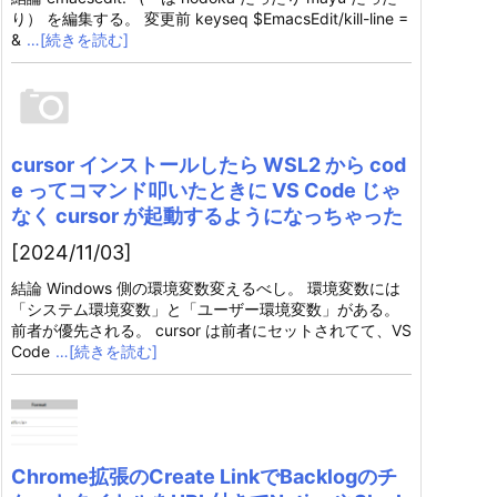
り） を編集する。 変更前 keyseq $EmacsEdit/kill-line =
&
…[続きを読む]
cursor インストールしたら WSL2 から cod
e ってコマンド叩いたときに VS Code じゃ
なく cursor が起動するようになっちゃった
[2024/11/03]
結論 Windows 側の環境変数変えるべし。 環境変数には
「システム環境変数」と「ユーザー環境変数」がある。
前者が優先される。 cursor は前者にセットされてて、VS
Code
…[続きを読む]
Chrome拡張のCreate LinkでBacklogのチ