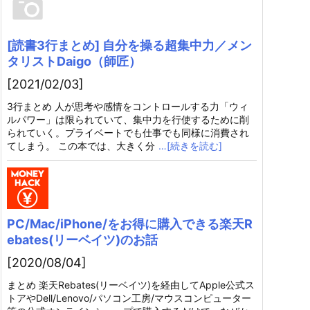
[読書3行まとめ] 自分を操る超集中力／メン
タリストDaigo（師匠）
[2021/02/03]
3行まとめ 人が思考や感情をコントロールする力「ウィ
ルパワー」は限られていて、集中力を行使するために削
られていく。プライベートでも仕事でも同様に消費され
てしまう。 この本では、大きく分
…[続きを読む]
PC/Mac/iPhone/をお得に購入できる楽天R
ebates(リーベイツ)のお話
[2020/08/04]
まとめ 楽天Rebates(リーベイツ)を経由してApple公式ス
トアやDell/Lenovo/パソコン工房/マウスコンピューター