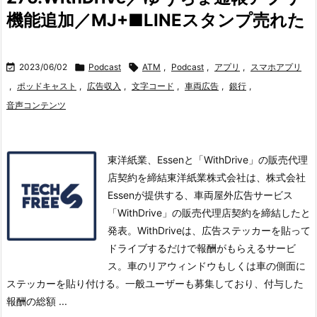
機能追加／MJ+■LINEスタンプ売れた

2023/06/02

Podcast

ATM
,
Podcast
,
アプリ
,
スマホアプリ
,
ポッドキャスト
,
広告収入
,
文字コード
,
車両広告
,
銀行
,
音声コンテンツ
東洋紙業、Essenと「WithDrive」の販売代理
店契約を締結東洋紙業株式会社は、株式会社
Essenが提供する、車両屋外広告サービス
「WithDrive」の販売代理店契約を締結したと
発表。
WithDriveは、広告ステッカーを貼って
ドライブするだけで報酬がもらえるサービ
ス。車のリアウィンドウもしくは車の側面に
ステッカーを貼り付ける。
一般ユーザーも募集しており、付与した
報酬の総額 ...