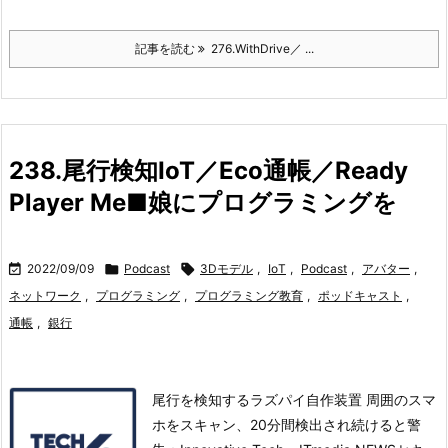
記事を読む
276.WithDrive／ ...
238.尾行検知IoT／Eco通帳／Ready
Player Me■娘にプログラミングを

2022/09/09

Podcast

3Dモデル
,
IoT
,
Podcast
,
アバター
,
ネットワーク
,
プログラミング
,
プログラミング教育
,
ポッドキャスト
,
通帳
,
銀行
尾行を検知するラズパイ自作装置 周囲のスマ
ホをスキャン、20分間検出され続けると警