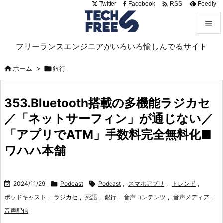

Twitter
Facebook
Feedly
RSS


フリーランスエンジニアがいろいろ愉しんでるサイト
メニュ


ホーム
>

銀行
サイド

353.Bluetooth搭載の多機能ラジカセ
前へ
／「ネットサーフィン」が通じない／

次へ
「アプリでATM」手数料完全無料化■

ワハハ本舗
検索

2024/11/29

Podcast

Podcast
,
スマホアプリ
,
トレンド
,
ポッドキャスト
,
ラジカセ
,
死語
,
銀行
,
音声コンテンツ
,
音声メディア
,
音声配信