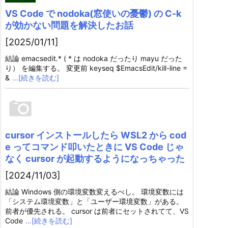
VS Code で nodoka(窓使いの憂鬱) の C-k
が効かない問題を解決したお話
[2025/01/11]
結論 emacsedit.* ( * は nodoka だったり mayu だった
り） を編集する。 変更前 keyseq $EmacsEdit/kill-line =
&
…[続きを読む]
cursor インストールしたら WSL2 から cod
e ってコマンド叩いたときに VS Code じゃ
なく cursor が起動するようになっちゃった
[2024/11/03]
結論 Windows 側の環境変数変えるべし。 環境変数には
「システム環境変数」と「ユーザー環境変数」がある。
前者が優先される。 cursor は前者にセットされてて、VS
Code
…[続きを読む]