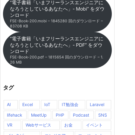
“電子書籍「いまフリーランスエンジニアに
なろうとしているあなたへ」- Mobi” をダウ
ンロード
FSE-Book-200.mobi – 1845280 回のダウンロード –
837.08 KB
“電子書籍「いまフリーランスエンジニアに
なろうとしているあなたへ」- PDF” をダウ
ンロード
FSE-Book-200.pdf – 1815654 回のダウンロード – 1.
26 MB
タグ
AI
Excel
IoT
IT勉強会
Laravel
lifehack
MeetUp
PHP
Podcast
SNS
VR
Webサービス
お金
イベント