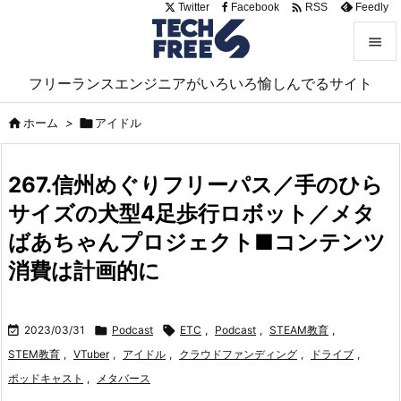

Twitter
Facebook
Feedly
RSS


フリーランスエンジニアがいろいろ愉しんでるサイト
メニュ


ホーム
>

アイドル
サイド

267.信州めぐりフリーパス／手のひら
前へ
サイズの犬型4足歩行ロボット／メタ

次へ
ばあちゃんプロジェクト■コンテンツ

消費は計画的に
検索

2023/03/31

Podcast

ETC
,
Podcast
,
STEAM教育
,
STEM教育
,
VTuber
,
アイドル
,
クラウドファンディング
,
ドライブ
,
ポッドキャスト
,
メタバース