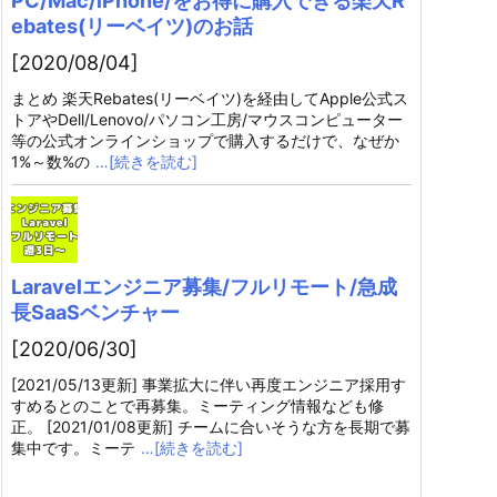
PC/Mac/iPhone/をお得に購入できる楽天R
ebates(リーベイツ)のお話
[2020/08/04]
まとめ 楽天Rebates(リーベイツ)を経由してApple公式ス
トアやDell/Lenovo/パソコン工房/マウスコンピューター
等の公式オンラインショップで購入するだけで、なぜか
1%～数%の
…[続きを読む]
Laravelエンジニア募集/フルリモート/急成
長SaaSベンチャー
[2020/06/30]
[2021/05/13更新] 事業拡大に伴い再度エンジニア採用す
すめるとのことで再募集。ミーティング情報なども修
正。 [2021/01/08更新] チームに合いそうな方を長期で募
集中です。ミーテ
…[続きを読む]