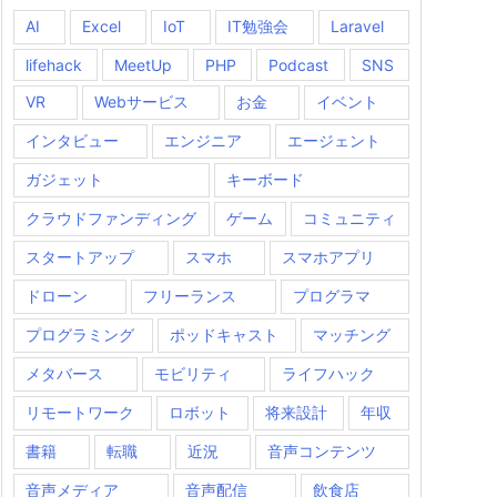
AI
Excel
IoT
IT勉強会
Laravel
lifehack
MeetUp
PHP
Podcast
SNS
VR
Webサービス
お金
イベント
インタビュー
エンジニア
エージェント
ガジェット
キーボード
クラウドファンディング
ゲーム
コミュニティ
スタートアップ
スマホ
スマホアプリ
ドローン
フリーランス
プログラマ
プログラミング
ポッドキャスト
マッチング
メタバース
モビリティ
ライフハック
リモートワーク
ロボット
将来設計
年収
書籍
転職
近況
音声コンテンツ
音声メディア
音声配信
飲食店