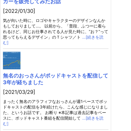
カーを販売してみたお話
[2022/01/30]
気が向いた時に、ロゴやキャラクターのデザインなんか
もしておりまして…。 以前から、「普段、ふつーに着ら
れるけど、同じお仕事されてる人が見た時に、”お？”って
思ってもらえるデザイン」のＴシャツ／ト
…[続きを読
む]
無名のおっさんがポッドキャストを配信して
3年が経ちました
[2021/03/29]
まったく無名のアラフィフなおっさんが週1ペースでポッ
ドキャストの配信を3年続けたら、こんな感じになりまし
た、というお話です。 お断り ※本記事は過去記事をベー
スに、ポッドキャスト番組を配信開始して
…[続きを読
む]