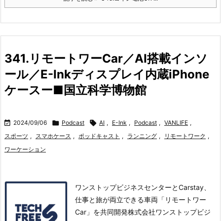
341.リモートワーCar／AI搭載インソ
ール／E-Inkディスプレイ内蔵iPhone
ケースー■国立科学博物館

2024/09/06

Podcast

AI
,
E-Ink
,
Podcast
,
VANLIFE
,
スポーツ
,
スマホケース
,
ポッドキャスト
,
ランニング
,
リモートワーク
,
ワーケーション
ワンストップビジネスセンターとCarstay、
仕事と旅が両立できる車両「リモートワー
Car」を共同開発株式会社ワンストップビジ