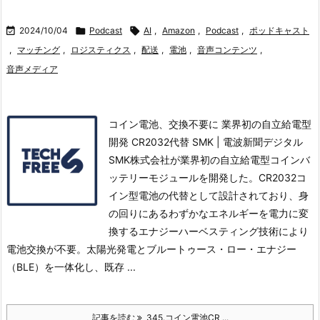

2024/10/04

Podcast

AI
,
Amazon
,
Podcast
,
ポッドキャスト
,
マッチング
,
ロジスティクス
,
配送
,
電池
,
音声コンテンツ
,
音声メディア
コイン電池、交換不要に 業界初の自立給電型
開発 CR2032代替 SMK | 電波新聞デジタル
SMK株式会社が業界初の自立給電型コインバ
ッテリーモジュールを開発した。
CR2032コ
イン型電池の代替として設計されており、身
の回りにあるわずかなエネルギーを電力に変
換するエナジーハーベスティング技術により
電池交換が不要。
太陽光発電とブルートゥース・ロー・エナジー
（BLE）を一体化し、既存 ...
記事を読む
345.コイン電池CR ...