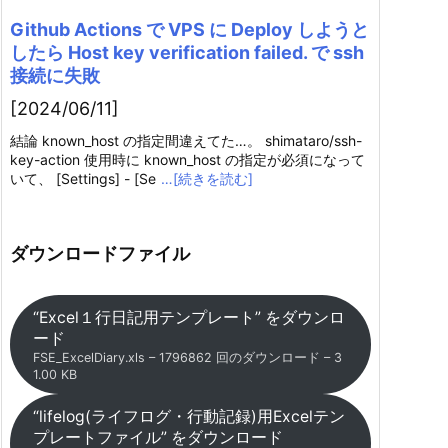
Github Actions で VPS に Deploy しようと
したら Host key verification failed. で ssh
接続に失敗
[2024/06/11]
結論 known_host の指定間違えてた…。 shimataro/ssh-
key-action 使用時に known_host の指定が必須になって
いて、 [Settings] - [Se
…[続きを読む]
ダウンロードファイル
“Excel１行日記用テンプレート” をダウンロ
ード
FSE_ExcelDiary.xls – 1796862 回のダウンロード – 3
1.00 KB
“lifelog(ライフログ・行動記録)用Excelテン
プレートファイル” をダウンロード