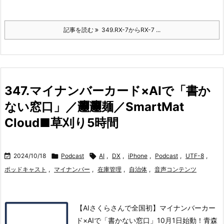
記事を読む
349.RX-7からRX-7 ...
347.マイナンバーカード×AIで「書か
ない窓口」／𰻞𰻞麺／SmartMat
Cloud■草刈り5時間

2024/10/18

Podcast

AI
,
DX
,
iPhone
,
Podcast
,
UTF-8
,
ポッドキャスト
,
マイナンバー
,
在庫管理
,
自治体
,
音声コンテンツ
【AIさくらさんで全国初】マイナンバーカー
ド×AIで「書かない窓口」10月1日始動！青森