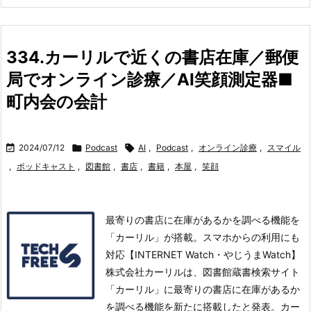
334.カーリルで近くの書店在庫／郵便
局でオンライン診療／AI笑顔測定器■
町内会の会計

2024/07/12

Podcast

AI
,
Podcast
,
オンライン診療
,
スマイル
,
ポッドキャスト
,
図書館
,
書店
,
書籍
,
本屋
,
笑顔
最寄りの書店に在庫があるかを調べる機能を
「カーリル」が搭載。スマホからの利用にも
対応【INTERNET Watch・やじうまWatch】
株式会社カーリルは、図書館蔵書検索サイト
「カーリル」に最寄りの書店に在庫があるか
を調べる機能を新たに搭載したと発表。
カー