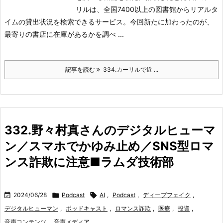
リルは、全国7400以上の図書館からリアルタ
イムの貸出状況を検索できるサービス。今回新たに加わったのが、
最寄りの書店に在庫があるかを調べ ...
記事を読む
334.カーリルで近 ...
332.野々村真さんのデジタルヒューマ
ン／スマホでかゆみ止め／SNS型ロマ
ンス詐欺に注意■ラムダ技術部

2024/06/28

Podcast

AI
,
Podcast
,
ディープフェイク
,
デジタルヒューマン
,
ポッドキャスト
,
ロマンス詐欺
,
医療
,
投資
,
音声コンテンツ
,
音声メディア