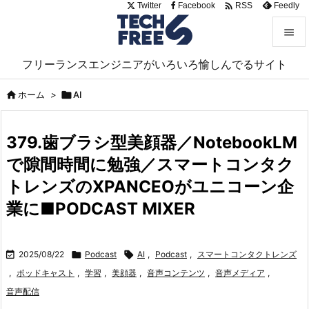

Twitter
Facebook
Feedly
RSS


フリーランスエンジニアがいろいろ愉しんでるサイト
メニュ


ホーム
>

AI
サイド

379.歯ブラシ型美顔器／NotebookLM
前へ
で隙間時間に勉強／スマートコンタク

次へ
トレンズのXPANCEOがユニコーン企

業に■PODCAST MIXER
検索

2025/08/22

Podcast

AI
,
Podcast
,
スマートコンタクトレンズ
,
ポッドキャスト
,
学習
,
美顔器
,
音声コンテンツ
,
音声メディア
,
音声配信