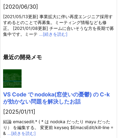
[2020/06/30]
[2021/05/13更新] 事業拡大に伴い再度エンジニア採用す
すめるとのことで再募集。ミーティング情報なども修
正。 [2021/01/08更新] チームに合いそうな方を長期で募
集中です。ミーテ
…[続きを読む]
最近の開発メモ
VS Code で nodoka(窓使いの憂鬱) の C-k
が効かない問題を解決したお話
[2025/01/11]
結論 emacsedit.* ( * は nodoka だったり mayu だった
り） を編集する。 変更前 keyseq $EmacsEdit/kill-line =
&
…[続きを読む]