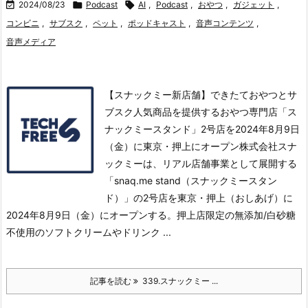

2024/08/23

Podcast

AI
,
Podcast
,
おやつ
,
ガジェット
,
コンビニ
,
サブスク
,
ペット
,
ポッドキャスト
,
音声コンテンツ
,
音声メディア
【スナックミー新店舗】できたておやつとサ
ブスク人気商品を提供するおやつ専門店「ス
ナックミースタンド」2号店を2024年8月9日
（金）に東京・押上にオープン株式会社スナ
ックミーは、リアル店舗事業として展開する
「snaq.me stand（スナックミースタン
ド）」の2号店を東京・押上（おしあげ）に
2024年8月9日（金）にオープンする。
押上店限定の無添加/白砂糖
不使用のソフトクリームやドリンク ...
記事を読む
339.スナックミー ...