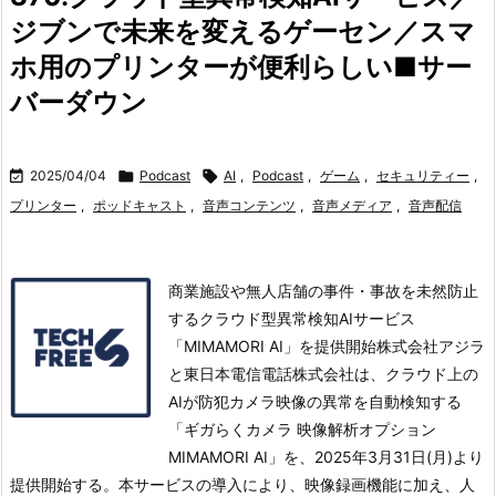
ジブンで未来を変えるゲーセン／スマ
ホ用のプリンターが便利らしい■サー
バーダウン

2025/04/04

Podcast

AI
,
Podcast
,
ゲーム
,
セキュリティー
,
プリンター
,
ポッドキャスト
,
音声コンテンツ
,
音声メディア
,
音声配信
商業施設や無人店舗の事件・事故を未然防止
するクラウド型異常検知AIサービス
「MIMAMORI AI」を提供開始株式会社アジラ
と東日本電信電話株式会社は、クラウド上の
AIが防犯カメラ映像の異常を自動検知する
「ギガらくカメラ 映像解析オプション
MIMAMORI AI」を、2025年3月31日(月)より
提供開始する。
本サービスの導入により、映像録画機能に加え、人