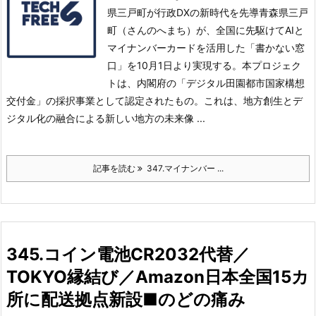
県三戸町が行政DXの新時代を先導青森県三戸
町（さんのへまち）が、全国に先駆けてAIと
マイナンバーカードを活用した「書かない窓
口」を10月1日より実現する。
本プロジェク
トは、内閣府の「デジタル田園都市国家構想
交付金」の採択事業として認定されたもの。これは、地方創生とデ
ジタル化の融合による新しい地方の未来像 ...
記事を読む
347.マイナンバー ...
345.コイン電池CR2032代替／
TOKYO縁結び／Amazon日本全国15カ
所に配送拠点新設■のどの痛み