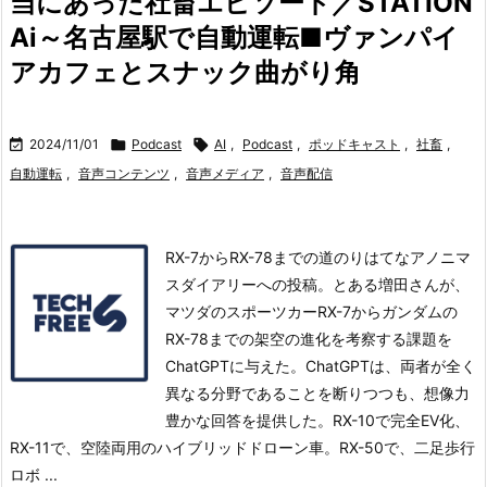
当にあった社畜エピソード／STATION
Ai～名古屋駅で自動運転■ヴァンパイ
アカフェとスナック曲がり角

2024/11/01

Podcast

AI
,
Podcast
,
ポッドキャスト
,
社畜
,
自動運転
,
音声コンテンツ
,
音声メディア
,
音声配信
RX-7からRX-78までの道のりはてなアノニマ
スダイアリーへの投稿。とある増田さんが、
マツダのスポーツカーRX-7からガンダムの
RX-78までの架空の進化を考察する課題を
ChatGPTに与えた。ChatGPTは、両者が全く
異なる分野であることを断りつつも、想像力
豊かな回答を提供した。
RX-10で完全EV化、
RX-11で、空陸両用のハイブリッドドローン車。
RX-50で、二足歩行
ロボ ...