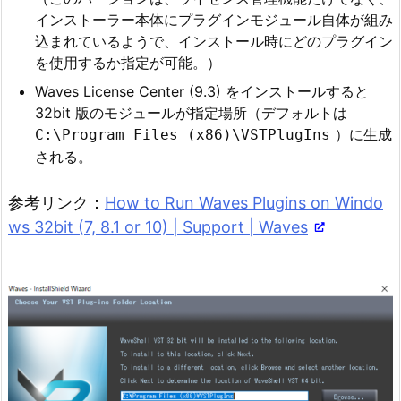
インストーラー本体にプラグインモジュール自体が組み
込まれているようで、インストール時にどのプラグイン
を使用するか指定が可能。）
Waves License Center (9.3) をインストールすると
32bit 版のモジュールが指定場所（デフォルトは
）に生成
C:\Program Files (x86)\VSTPlugIns
される。
参考リンク：
How to Run Waves Plugins on Windo
ws 32bit (7, 8.1 or 10) | Support | Waves