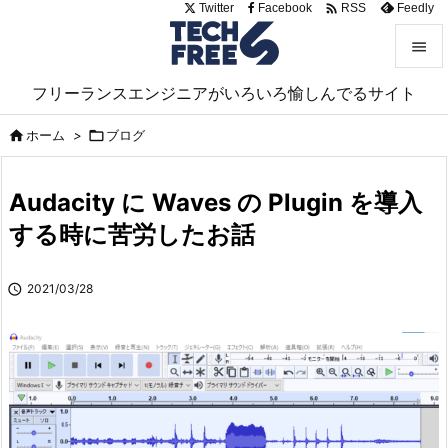

Twitter
Facebook
Feedly
RSS


フリーランスエンジニアがいろいろ愉しんでるサイト
メニュ

ホーム
>

ブログ

サイド

Audacity に Waves の Plugin を導入
前へ
する時に苦労したお話

次へ

2021/03/28

検索