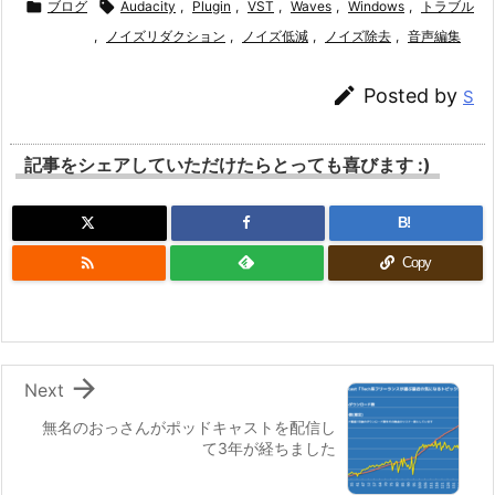

ブログ

Audacity
,
Plugin
,
VST
,
Waves
,
Windows
,
トラブル
,
ノイズリダクション
,
ノイズ低減
,
ノイズ除去
,
音声編集

Posted by
S
記事をシェアしていただけたらとっても喜びます :)
B!

Copy

Next
無名のおっさんがポッドキャストを配信し
て3年が経ちました