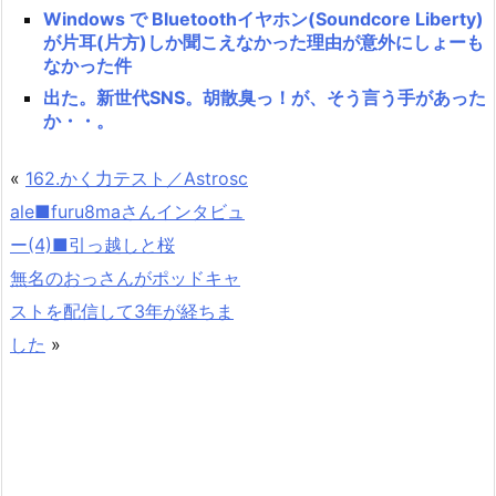
Windows で Bluetoothイヤホン(Soundcore Liberty)
が片耳(片方)しか聞こえなかった理由が意外にしょーも
なかった件
出た。新世代SNS。胡散臭っ！が、そう言う手があった
か・・。
«
162.かく力テスト／Astrosc
ale■furu8maさんインタビュ
ー(4)■引っ越しと桜
無名のおっさんがポッドキャ
ストを配信して3年が経ちま
した
»