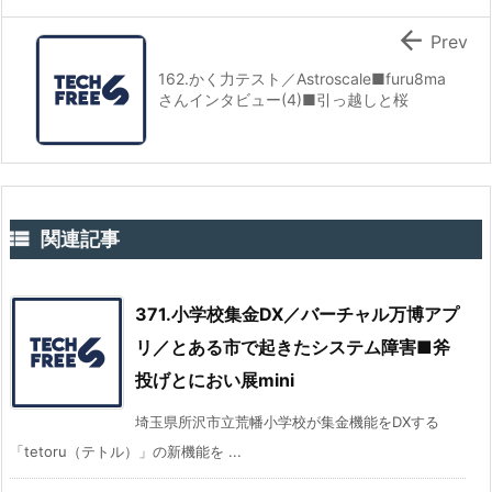

Prev
162.かく力テスト／Astroscale■furu8ma
さんインタビュー(4)■引っ越しと桜

関連記事
371.小学校集金DX／バーチャル万博アプ
リ／とある市で起きたシステム障害■斧
投げとにおい展mini
埼玉県所沢市立荒幡小学校が集金機能をDXする
「tetoru（テトル）」の新機能を ...