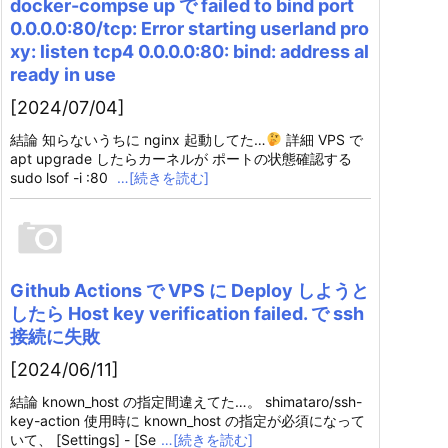
docker-compse up で failed to bind port
0.0.0.0:80/tcp: Error starting userland pro
xy: listen tcp4 0.0.0.0:80: bind: address al
ready in use
[2024/07/04]
結論 知らないうちに nginx 起動してた…
詳細 VPS で
apt upgrade したらカーネルが ポートの状態確認する
sudo lsof -i :80
…[続きを読む]
Github Actions で VPS に Deploy しようと
したら Host key verification failed. で ssh
接続に失敗
[2024/06/11]
結論 known_host の指定間違えてた…。 shimataro/ssh-
key-action 使用時に known_host の指定が必須になって
いて、 [Settings] - [Se
…[続きを読む]