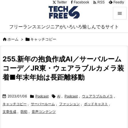

Twitter
Facebook
Feedly
RSS


フリーランスエンジニアがいろいろ愉しんでるサイト
メニュ


ホーム
>

キャッチコピー
サイド

255.新年の抱負作成AI／サーバルーム
前へ
コーデ／JR東・ウェアラブルカメラ装

次へ
着■年末年始は長距離移動

検索

2023/01/06

Podcast

AI
,
Podcast
,
ウェアラブルカメラ
,
キャッチコピー
,
サーバールーム
,
ファッション
,
ポッドキャスト
,
文章生成
,
防犯
,
音声コンテンツ