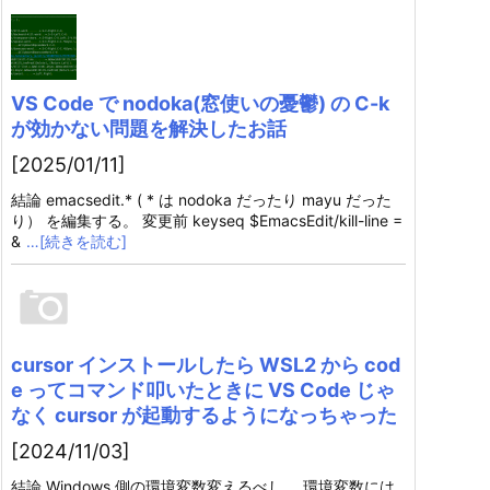
VS Code で nodoka(窓使いの憂鬱) の C-k
が効かない問題を解決したお話
[2025/01/11]
結論 emacsedit.* ( * は nodoka だったり mayu だった
り） を編集する。 変更前 keyseq $EmacsEdit/kill-line =
&
…[続きを読む]
cursor インストールしたら WSL2 から cod
e ってコマンド叩いたときに VS Code じゃ
なく cursor が起動するようになっちゃった
[2024/11/03]
結論 Windows 側の環境変数変えるべし。 環境変数には