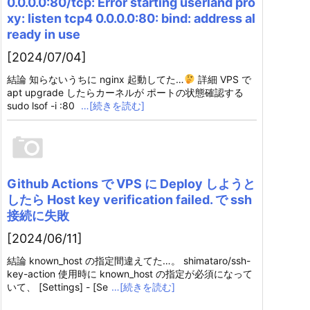
0.0.0.0:80/tcp: Error starting userland pro
xy: listen tcp4 0.0.0.0:80: bind: address al
ready in use
[2024/07/04]
結論 知らないうちに nginx 起動してた…
詳細 VPS で
apt upgrade したらカーネルが ポートの状態確認する
sudo lsof -i :80
…[続きを読む]
Github Actions で VPS に Deploy しようと
したら Host key verification failed. で ssh
接続に失敗
[2024/06/11]
結論 known_host の指定間違えてた…。 shimataro/ssh-
key-action 使用時に known_host の指定が必須になって
いて、 [Settings] - [Se
…[続きを読む]