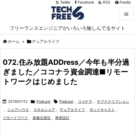

Twitter
Facebook
Feedly
RSS


フリーランスエンジニアがいろいろ愉しんでるサイト
メニュ


ホーム
>

デュアルライフ
サイド

072.住み放題ADDress／今年も半分過
前へ
ぎました／ココナラ資金調達■リモー

次へ
トワークはじめました

検索

2019/07/12

Podcast

Podcast
,
ココナラ
,
サブスクリプション
,
シェアハウス
,
スキルシェア
,
デュアルライフ
,
ポッドキャスト
,
リモートワーク
,
多拠点居住
,
将来設計