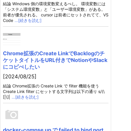
結論 Windows 側の環境変数変えるべし。 環境変数には
「システム環境変数」と「ユーザー環境変数」がある。
前者が優先される。 cursor は前者にセットされてて、VS
Code
…[続きを読む]
Chrome拡張のCreate LinkでBacklogのチ
ケットタイトルをURL付きでNotionやSlack
にコピぺしたい
[2024/08/25]
結論 Chrome拡張の Create Link で filter 機能を使う
Create Link filter にセットする文字列は以下の通り s/(\
[|\]|
…[続きを読む]
docker-compse up で failed to bind port