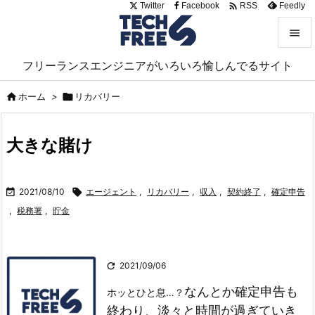

Twitter
Facebook
Feedly
RSS


フリーランスエンジニアがいろいろ愉しんでるサイト
メニュ


ホーム
>

リカバリー
サイド

大きな賭け
前へ

次へ

2021/08/10

エージェント
,
リカバリー
,
収入
,
契約終了
,
確定申告

,
税務署
,
貯金
検索

2021/09/06
なんとか確定申告も
ホッとひと息…？
終わり、淡々と時間が過ぎていき