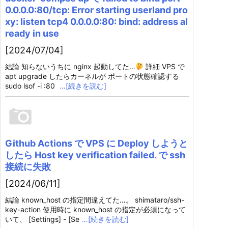
0.0.0.0:80/tcp: Error starting userland pro
xy: listen tcp4 0.0.0.0:80: bind: address al
ready in use
[2024/07/04]
結論 知らないうちに nginx 起動してた…
詳細 VPS で
apt upgrade したらカーネルが ポートの状態確認する
sudo lsof -i :80
…[続きを読む]
Github Actions で VPS に Deploy しようと
したら Host key verification failed. で ssh
接続に失敗
[2024/06/11]
結論 known_host の指定間違えてた…。 shimataro/ssh-
key-action 使用時に known_host の指定が必須になって
いて、 [Settings] - [Se
…[続きを読む]