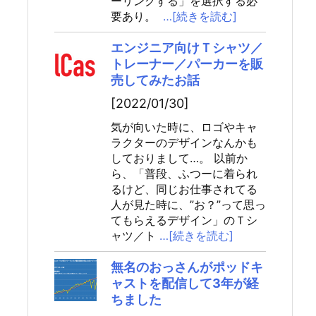
ーリングする」を選択する必
要あり。
…[続きを読む]
エンジニア向けＴシャツ／
トレーナー／パーカーを販
売してみたお話
[2022/01/30]
気が向いた時に、ロゴやキャ
ラクターのデザインなんかも
しておりまして…。 以前か
ら、「普段、ふつーに着られ
るけど、同じお仕事されてる
人が見た時に、”お？”って思っ
てもらえるデザイン」のＴシ
ャツ／ト
…[続きを読む]
無名のおっさんがポッドキ
ャストを配信して3年が経
ちました