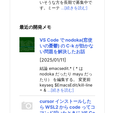
いそうな方を長期で募集中で
す。ミーテ
…[続きを読む]
最近の開発メモ
VS Code で nodoka(窓使
いの憂鬱) の C-k が効かな
い問題を解決したお話
[2025/01/11]
結論 emacsedit.* ( * は
nodoka だったり mayu だっ
たり） を編集する。 変更前
keyseq $EmacsEdit/kill-line
= &
…[続きを読む]
cursor インストールした
ら WSL2 から code ってコ
マンド叩いたときに VS Co