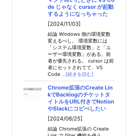
de じゃなく cursor が起動
するようになっちゃった
[2024/11/03]
結論 Windows 側の環境変数
変えるべし。 環境変数には
「システム環境変数」と「ユ
ーザー環境変数」がある。前
者が優先される。 cursor は前
者にセットされてて、VS
Code
…[続きを読む]
Chrome拡張のCreate Lin
kでBacklogのチケットタ
イトルをURL付きでNotion
やSlackにコピぺしたい
[2024/08/25]
結論 Chrome拡張の Create
Link で filter 機能を使う