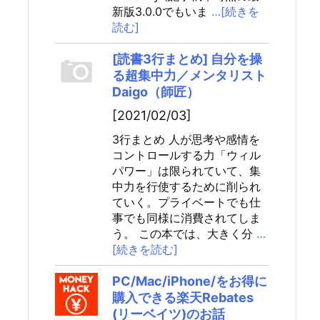
新版3.0.0でもいま
…[続きを
読む]
[読書3行まとめ] 自分を操
る超集中力／メンタリスト
Daigo（師匠）
[2021/02/03]
3行まとめ 人が思考や感情を
コントロールする力「ウィル
パワー」は限られていて、集
中力を行使するために削られ
ていく。プライベートでも仕
事でも同様に消費されてしま
う。 この本では、大きく分
…
[続きを読む]
PC/Mac/iPhone/をお得に
購入できる楽天Rebates
(リーベイツ)のお話