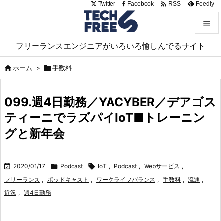

Twitter
Facebook
Feedly
RSS


フリーランスエンジニアがいろいろ愉しんでるサイト
メニュ


ホーム
>

手数料
サイド

099.週4日勤務／YACYBER／デアゴス
前へ
ティーニでラズパイIoT■トレーニン

次へ
グと新年会

検索

2020/01/17

Podcast

IoT
,
Podcast
,
Webサービス
,
フリーランス
,
ポッドキャスト
,
ワークライフバランス
,
手数料
,
流通
,
近況
,
週4日勤務