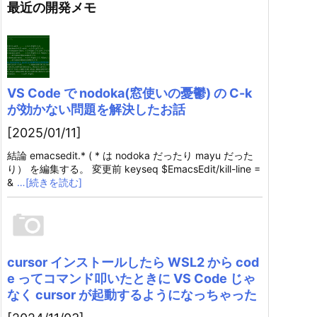
最近の開発メモ
VS Code で nodoka(窓使いの憂鬱) の C-k
が効かない問題を解決したお話
[2025/01/11]
結論 emacsedit.* ( * は nodoka だったり mayu だった
り） を編集する。 変更前 keyseq $EmacsEdit/kill-line =
&
…[続きを読む]
cursor インストールしたら WSL2 から cod
e ってコマンド叩いたときに VS Code じゃ
なく cursor が起動するようになっちゃった