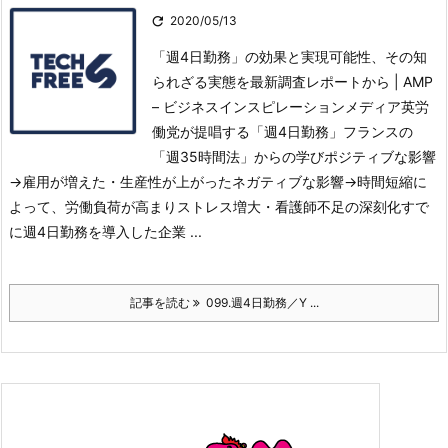

2020/05/13
「週4日勤務」の効果と実現可能性、その知
られざる実態を最新調査レポートから | AMP
– ビジネスインスピレーションメディア英労
働党が提唱する「週4日勤務」
フランスの
「週35時間法」からの学びポジティブな影響
→雇用が増えた・生産性が上がった
ネガティブな影響→時間短縮に
よって、労働負荷が高まりストレス増大・看護師不足の深刻化
すで
に週4日勤務を導入した企業 ...
記事を読む
099.週4日勤務／Y ...