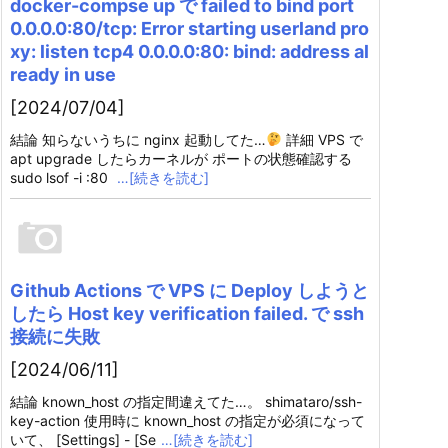
docker-compse up で failed to bind port
0.0.0.0:80/tcp: Error starting userland pro
xy: listen tcp4 0.0.0.0:80: bind: address al
ready in use
[2024/07/04]
結論 知らないうちに nginx 起動してた…
詳細 VPS で
apt upgrade したらカーネルが ポートの状態確認する
sudo lsof -i :80
…[続きを読む]
Github Actions で VPS に Deploy しようと
したら Host key verification failed. で ssh
接続に失敗
[2024/06/11]
結論 known_host の指定間違えてた…。 shimataro/ssh-
key-action 使用時に known_host の指定が必須になって
いて、 [Settings] - [Se
…[続きを読む]