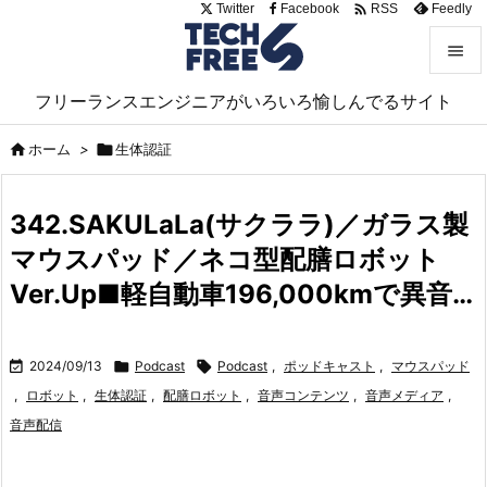

Twitter
Facebook
Feedly
RSS


フリーランスエンジニアがいろいろ愉しんでるサイト
メニュ


ホーム
>

生体認証
サイド

342.SAKULaLa(サクララ)／ガラス製
前へ
マウスパッド／ネコ型配膳ロボット

次へ
Ver.Up■軽自動車196,000kmで異音…

検索

2024/09/13

Podcast

Podcast
,
ポッドキャスト
,
マウスパッド
,
ロボット
,
生体認証
,
配膳ロボット
,
音声コンテンツ
,
音声メディア
,
音声配信