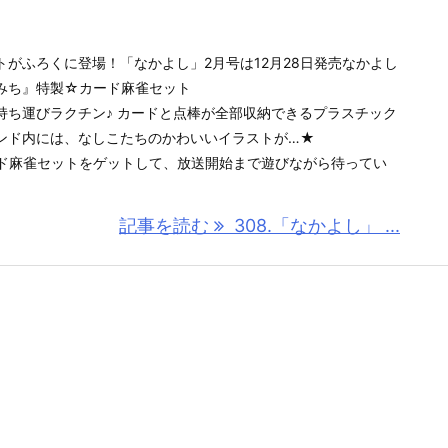
がふろくに登場！「なかよし」2月号は12月28日発売なかよし
みち』特製☆カード麻雀セット
持ち運びラクチン♪ カードと点棒が全部収納できるプラスチック
ンド内には、なしこたちのかわいいイラストが…★
ド麻雀セットをゲットして、放送開始まで遊びながら待ってい
記事を読む
308.「なかよし」 ...