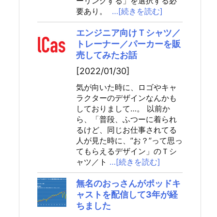
ーリングする」を選択する必
要あり。
…[続きを読む]
エンジニア向けＴシャツ／
トレーナー／パーカーを販
売してみたお話
[2022/01/30]
気が向いた時に、ロゴやキャ
ラクターのデザインなんかも
しておりまして…。 以前か
ら、「普段、ふつーに着られ
るけど、同じお仕事されてる
人が見た時に、”お？”って思っ
てもらえるデザイン」のＴシ
ャツ／ト
…[続きを読む]
無名のおっさんがポッドキ
ャストを配信して3年が経
ちました