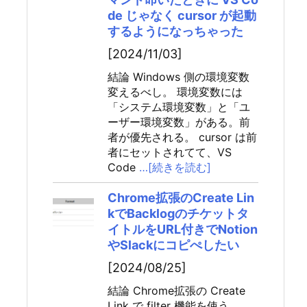
de じゃなく cursor が起動
するようになっちゃった
[2024/11/03]
結論 Windows 側の環境変数
変えるべし。 環境変数には
「システム環境変数」と「ユ
ーザー環境変数」がある。前
者が優先される。 cursor は前
者にセットされてて、VS
Code
…[続きを読む]
Chrome拡張のCreate Lin
kでBacklogのチケットタ
イトルをURL付きでNotion
やSlackにコピぺしたい
[2024/08/25]
結論 Chrome拡張の Create
Link で filter 機能を使う