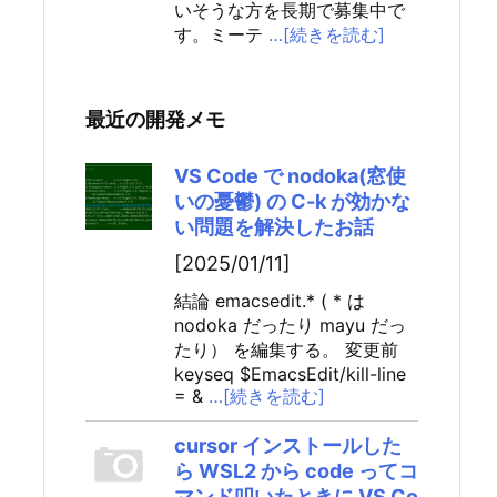
いそうな方を長期で募集中で
す。ミーテ
…[続きを読む]
最近の開発メモ
VS Code で nodoka(窓使
いの憂鬱) の C-k が効かな
い問題を解決したお話
[2025/01/11]
結論 emacsedit.* ( * は
nodoka だったり mayu だっ
たり） を編集する。 変更前
keyseq $EmacsEdit/kill-line
= &
…[続きを読む]
cursor インストールした
ら WSL2 から code ってコ
マンド叩いたときに VS Co