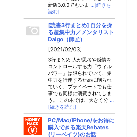
新版3.0.0でもいま
…[続きを
読む]
[読書3行まとめ] 自分を操
る超集中力／メンタリスト
Daigo（師匠）
[2021/02/03]
3行まとめ 人が思考や感情を
コントロールする力「ウィル
パワー」は限られていて、集
中力を行使するために削られ
ていく。プライベートでも仕
事でも同様に消費されてしま
う。 この本では、大きく分
…
[続きを読む]
PC/Mac/iPhone/をお得に
購入できる楽天Rebates
(リーベイツ)のお話