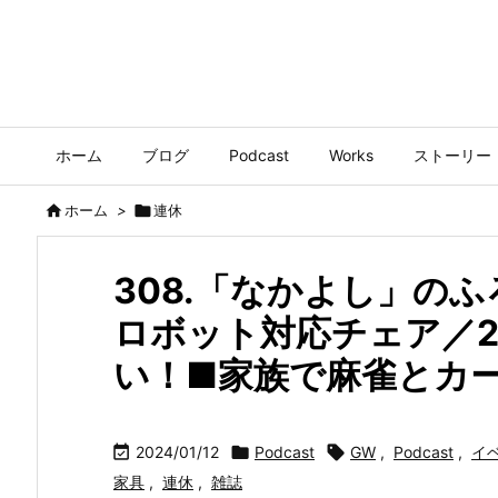
ホーム
ブログ
Podcast
Works
ストーリー

ホーム
>

連休
308.「なかよし」の
ロボット対応チェア／2
い！■家族で麻雀とカ

2024/01/12

Podcast

GW
,
Podcast
,
イ
家具
,
連休
,
雑誌