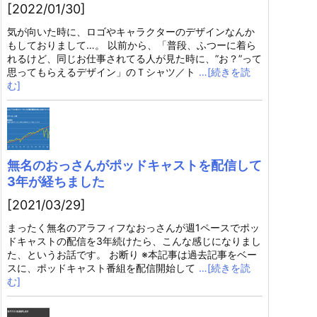
[2022/01/30]
気が向いた時に、ロゴやキャラクターのデザインなんか
もしておりまして…。 以前から、「普段、ふつーに着ら
れるけど、同じお仕事されてる人が見た時に、”お？”って
思ってもらえるデザイン」のＴシャツ／ト
…[続きを読
む]
無名のおっさんがポッドキャストを配信して
3年が経ちました
[2021/03/29]
まったく無名のアラフィフなおっさんが週1ペースでポッ
ドキャストの配信を3年続けたら、こんな感じになりまし
た、というお話です。 お断り ※本記事は過去記事をベー
スに、ポッドキャスト番組を配信開始して
…[続きを読
む]