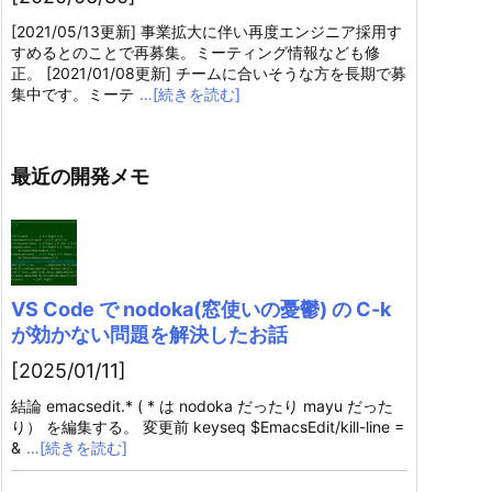
[2021/05/13更新] 事業拡大に伴い再度エンジニア採用す
すめるとのことで再募集。ミーティング情報なども修
正。 [2021/01/08更新] チームに合いそうな方を長期で募
集中です。ミーテ
…[続きを読む]
最近の開発メモ
VS Code で nodoka(窓使いの憂鬱) の C-k
が効かない問題を解決したお話
[2025/01/11]
結論 emacsedit.* ( * は nodoka だったり mayu だった
り） を編集する。 変更前 keyseq $EmacsEdit/kill-line =
&
…[続きを読む]