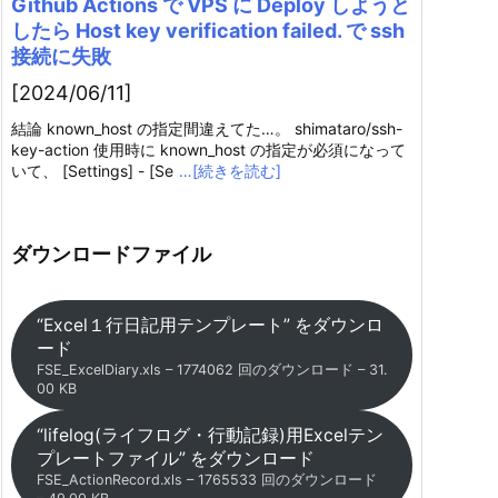
Github Actions で VPS に Deploy しようと
したら Host key verification failed. で ssh
接続に失敗
[2024/06/11]
結論 known_host の指定間違えてた…。 shimataro/ssh-
key-action 使用時に known_host の指定が必須になって
いて、 [Settings] - [Se
…[続きを読む]
ダウンロードファイル
“Excel１行日記用テンプレート” をダウンロ
ード
FSE_ExcelDiary.xls – 1774062 回のダウンロード – 31.
00 KB
“lifelog(ライフログ・行動記録)用Excelテン
プレートファイル” をダウンロード
FSE_ActionRecord.xls – 1765533 回のダウンロード