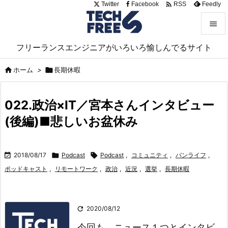

Twitter
Facebook
Feedly
RSS


フリーランスエンジニアがいろいろ愉しんでるサイト
メニュ


ホーム
>

長期休暇
サイド

022.政治×IT／宮本さんインタビュー
前へ
(後編)■悲しいお盆休み

次へ


2018/08/17

Podcast

Podcast
,
コミュニティ
,
バンライフ
,
検索
ポッドキャスト
,
リモートワーク
,
政治
,
近況
,
選挙
,
長期休暇

2020/08/12
今回も、ニュース１つとインタビ