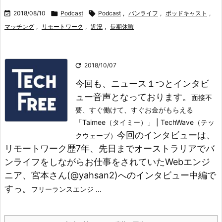

2018/08/10

Podcast

Podcast
,
バンライフ
,
ポッドキャスト
,
マッチング
,
リモートワーク
,
近況
,
長期休暇

2018/10/07
今回も、ニュース１つとインタビ
ュー音声となっております。
面接不
要、すぐ働けて、すぐお金がもらえる
「Taimee（タイミー）」 | TechWave（テッ
今回のインタビューは、
クウェーブ）
リモートワーク歴7年、先日までオーストラリアでバ
ンライフをしながらお仕事をされていたWebエンジ
ニア、宮本さん(@yahsan2)へのインタビュー中編で
すっ。
フリーランスエンジ ...