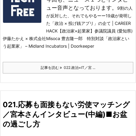
ュー音声となっております。
9割の人
が反対した、それでもやるーー19歳が発明し
た「政治 × 投げ銭アプリ」の企て | CAREER
HACK
【政治家×起業家】参議院議員 (愛知県)
伊藤たかえ × 株式会社Misoca 豊吉隆一郎 特別対談「政治家とい
う起業家」 – Midland Incubators | Doorkeeper
記事を読む
022.政治×IT／宮 ...
021.応募も面接もない労使マッチング
／宮本さんインタビュー(中編)■お盆
の過ごし方