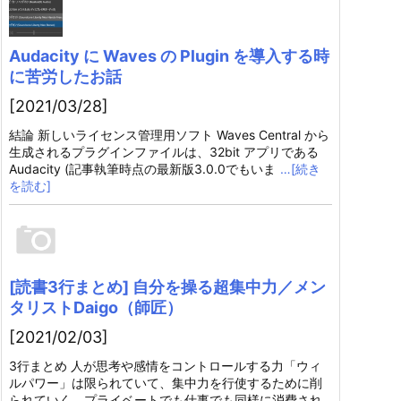
Audacity に Waves の Plugin を導入する時
に苦労したお話
[2021/03/28]
結論 新しいライセンス管理用ソフト Waves Central から
生成されるプラグインファイルは、32bit アプリである
Audacity (記事執筆時点の最新版3.0.0でもいま
…[続き
を読む]
[読書3行まとめ] 自分を操る超集中力／メン
タリストDaigo（師匠）
[2021/02/03]
3行まとめ 人が思考や感情をコントロールする力「ウィ
ルパワー」は限られていて、集中力を行使するために削
られていく。プライベートでも仕事でも同様に消費され