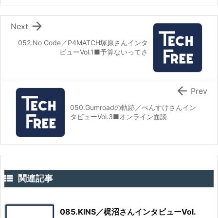

Next
052.No Code／P4MATCH塚原さんインタ
ビューVol.1■予算ないってさ

Prev
050.Gumroadの軌跡／ぺんすけさんイン
タビューVol.3■オンライン面談

関連記事
085.KINS／梶沼さんインタビューVol.