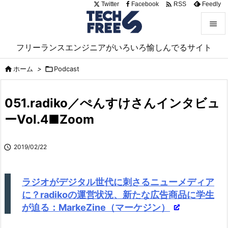

Twitter
Facebook
Feedly
RSS


フリーランスエンジニアがいろいろ愉しんでるサイト
メニュ

ホーム
>

Podcast

サイド

051.radiko／ぺんすけさんインタビュ
前へ
ーVol.4■Zoom

次へ

2019/02/22

検索
ラジオがデジタル世代に刺さるニューメディア
に？radikoの運営状況、新たな広告商品に学生
が迫る：MarkeZine（マーケジン）