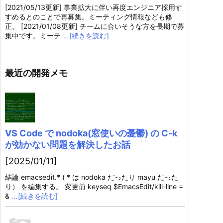
[2021/05/13更新] 事業拡大に伴い再度エンジニア採用す
すめるとのことで再募集。ミーティング情報なども修
正。 [2021/01/08更新] チームに合いそうな方を長期で募
集中です。ミーテ
…[続きを読む]
最近の開発メモ
VS Code で nodoka(窓使いの憂鬱) の C-k
が効かない問題を解決したお話
[2025/01/11]
結論 emacsedit.* ( * は nodoka だったり mayu だった
り） を編集する。 変更前 keyseq $EmacsEdit/kill-line =
&
…[続きを読む]