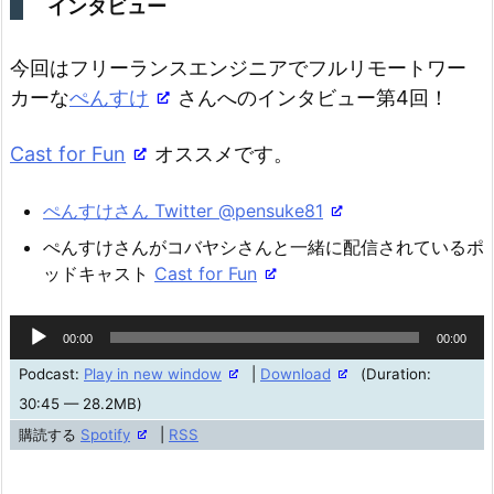
インタビュー
今回はフリーランスエンジニアでフルリモートワー
カーな
ぺんすけ
さんへのインタビュー第4回！
Cast for Fun
オススメです。
ぺんすけさん Twitter @pensuke81
ぺんすけさんがコバヤシさんと一緒に配信されているポ
ッドキャスト
Cast for Fun
音
00:00
00:00
声
Podcast:
Play in new window
|
Download
(Duration:
プ
30:45 — 28.2MB)
レ
購読する
Spotify
|
RSS
ー