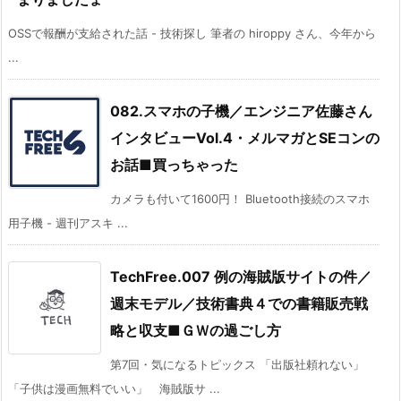
OSSで報酬が支給された話 - 技術探し 筆者の hiroppy さん、今年から
...
082.スマホの子機／エンジニア佐藤さん
インタビューVol.4・メルマガとSEコンの
お話■買っちゃった
カメラも付いて1600円！ Bluetooth接続のスマホ
用子機 - 週刊アスキ ...
TechFree.007 例の海賊版サイトの件／
週末モデル／技術書典４での書籍販売戦
略と収支■ＧＷの過ごし方
第7回・気になるトピックス 「出版社頼れない」
「子供は漫画無料でいい」 海賊版サ ...