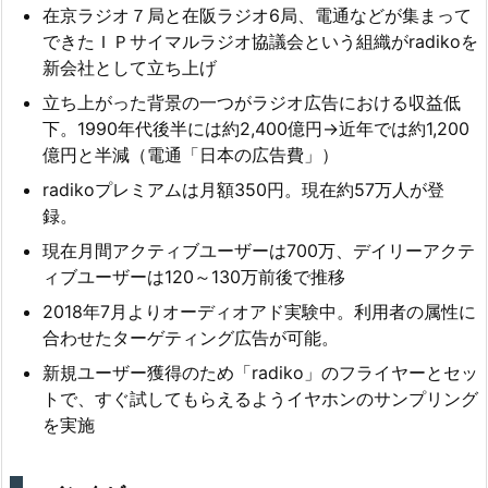
在京ラジオ７局と在阪ラジオ6局、電通などが集まって
できたＩＰサイマルラジオ協議会という組織がradikoを
新会社として立ち上げ
立ち上がった背景の一つがラジオ広告における収益低
下。1990年代後半には約2,400億円→近年では約1,200
億円と半減（電通「日本の広告費」）
radikoプレミアムは月額350円。現在約57万人が登
録。
現在月間アクティブユーザーは700万、デイリーアクテ
ィブユーザーは120～130万前後で推移
2018年7月よりオーディオアド実験中。利用者の属性に
合わせたターゲティング広告が可能。
新規ユーザー獲得のため「radiko」のフライヤーとセッ
トで、すぐ試してもらえるようイヤホンのサンプリング
を実施