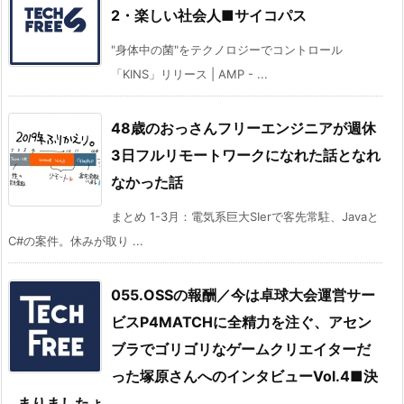
2・楽しい社会人■サイコパス
"身体中の菌"をテクノロジーでコントロール
「KINS」リリース | AMP - ...
48歳のおっさんフリーエンジニアが週休
3日フルリモートワークになれた話となれ
なかった話
まとめ 1-3月：電気系巨大SIerで客先常駐、Javaと
C#の案件。休みが取り ...
055.OSSの報酬／今は卓球大会運営サー
ビスP4MATCHに全精力を注ぐ、アセン
ブラでゴリゴリなゲームクリエイターだ
った塚原さんへのインタビューVol.4■決
まりましたょ