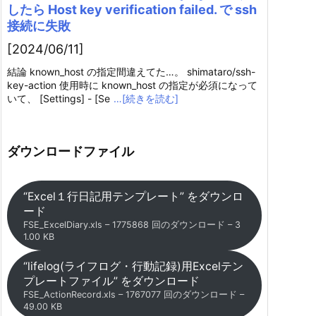
したら Host key verification failed. で ssh
接続に失敗
[2024/06/11]
結論 known_host の指定間違えてた…。 shimataro/ssh-
key-action 使用時に known_host の指定が必須になって
いて、 [Settings] - [Se
…[続きを読む]
ダウンロードファイル
“Excel１行日記用テンプレート” をダウンロ
ード
FSE_ExcelDiary.xls – 1775868 回のダウンロード – 3
1.00 KB
“lifelog(ライフログ・行動記録)用Excelテン
プレートファイル” をダウンロード
FSE_ActionRecord.xls – 1767077 回のダウンロード –
49.00 KB