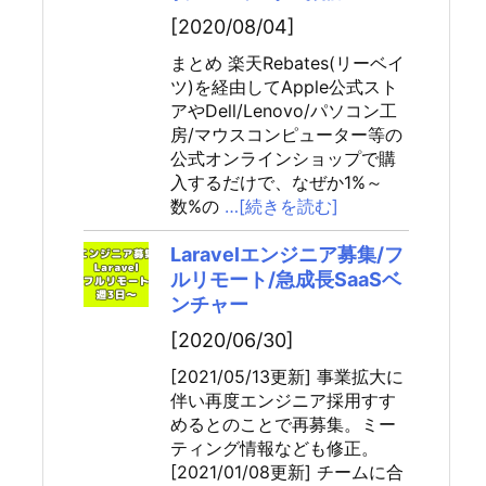
[2020/08/04]
まとめ 楽天Rebates(リーベイ
ツ)を経由してApple公式スト
アやDell/Lenovo/パソコン工
房/マウスコンピューター等の
公式オンラインショップで購
入するだけで、なぜか1%～
数%の
…[続きを読む]
Laravelエンジニア募集/フ
ルリモート/急成長SaaSベ
ンチャー
[2020/06/30]
[2021/05/13更新] 事業拡大に
伴い再度エンジニア採用すす
めるとのことで再募集。ミー
ティング情報なども修正。
[2021/01/08更新] チームに合