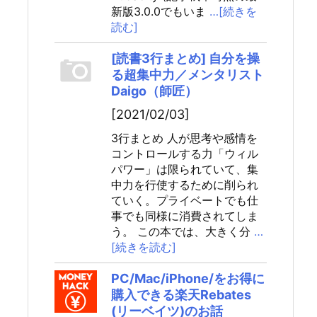
新版3.0.0でもいま
…[続きを
読む]
[読書3行まとめ] 自分を操
る超集中力／メンタリスト
Daigo（師匠）
[2021/02/03]
3行まとめ 人が思考や感情を
コントロールする力「ウィル
パワー」は限られていて、集
中力を行使するために削られ
ていく。プライベートでも仕
事でも同様に消費されてしま
う。 この本では、大きく分
…
[続きを読む]
PC/Mac/iPhone/をお得に
購入できる楽天Rebates
(リーベイツ)のお話