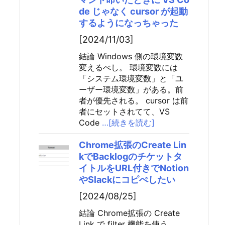
de じゃなく cursor が起動
するようになっちゃった
[2024/11/03]
結論 Windows 側の環境変数
変えるべし。 環境変数には
「システム環境変数」と「ユ
ーザー環境変数」がある。前
者が優先される。 cursor は前
者にセットされてて、VS
Code
…[続きを読む]
Chrome拡張のCreate Lin
kでBacklogのチケットタ
イトルをURL付きでNotion
やSlackにコピぺしたい
[2024/08/25]
結論 Chrome拡張の Create
Link で filter 機能を使う