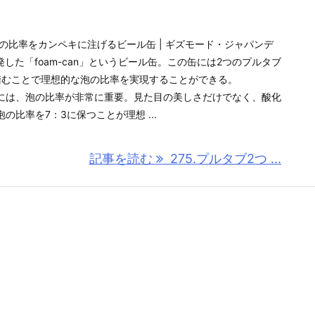
の比率をカンペキに注げるビール缶 | ギズモード・ジャパンデ
発した「foam-can」というビール缶。この缶には2つのプルタブ
踏むことで理想的な泡の比率を実現することができる。
には、泡の比率が非常に重要。見た目の美しさだけでなく、酸化
比率を7：3に保つことが理想 ...
記事を読む
275.プルタブ2つ ...