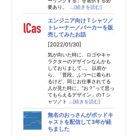
ーリングする」を選択する必
要あり。
…[続きを読む]
エンジニア向けＴシャツ／
トレーナー／パーカーを販
売してみたお話
[2022/01/30]
気が向いた時に、ロゴやキャ
ラクターのデザインなんかも
しておりまして…。 以前か
ら、「普段、ふつーに着られ
るけど、同じお仕事されてる
人が見た時に、”お？”って思っ
てもらえるデザイン」のＴシ
ャツ／ト
…[続きを読む]
無名のおっさんがポッドキ
ャストを配信して3年が経
ちました