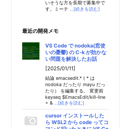
いそうな方を長期で募集中で
す。ミーテ
…[続きを読む]
最近の開発メモ
VS Code で nodoka(窓使
いの憂鬱) の C-k が効かな
い問題を解決したお話
[2025/01/11]
結論 emacsedit.* ( * は
nodoka だったり mayu だっ
たり） を編集する。 変更前
keyseq $EmacsEdit/kill-line
= &
…[続きを読む]
cursor インストールした
ら WSL2 から code ってコ
マンド叩いたときに VS Co