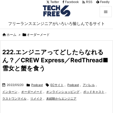

Twitter
Facebook
Feedly
RSS


フリーランスエンジニアがいろいろ愉しんでるサイト
メニュ


ホーム
>

オーダーメード
サイド

222.エンジニアってどしたらなれる
前へ
ん？／CREW Express／RedThread■

次へ
雪女と蟹を食う

検索

2022/05/20

Podcast

ECサイト
,
Podcast
,
アパレル
,
インターン
,
オーダーメード
,
オンラインショッピング
,
ポッドキャスト
,
ラストワンマイル
,
リメイク
,
未経験からエンジニア