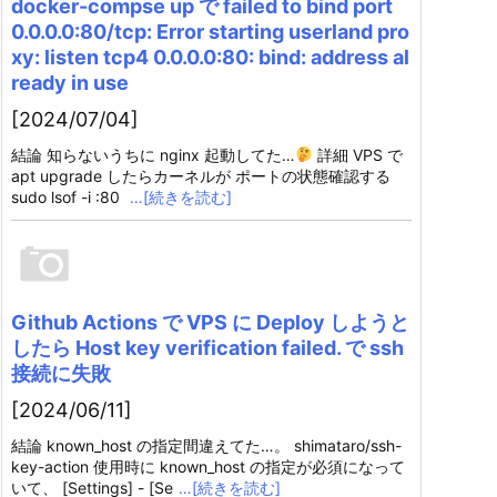
docker-compse up で failed to bind port
0.0.0.0:80/tcp: Error starting userland pro
xy: listen tcp4 0.0.0.0:80: bind: address al
ready in use
[2024/07/04]
結論 知らないうちに nginx 起動してた…
詳細 VPS で
apt upgrade したらカーネルが ポートの状態確認する
sudo lsof -i :80
…[続きを読む]
Github Actions で VPS に Deploy しようと
したら Host key verification failed. で ssh
接続に失敗
[2024/06/11]
結論 known_host の指定間違えてた…。 shimataro/ssh-
key-action 使用時に known_host の指定が必須になって
いて、 [Settings] - [Se
…[続きを読む]