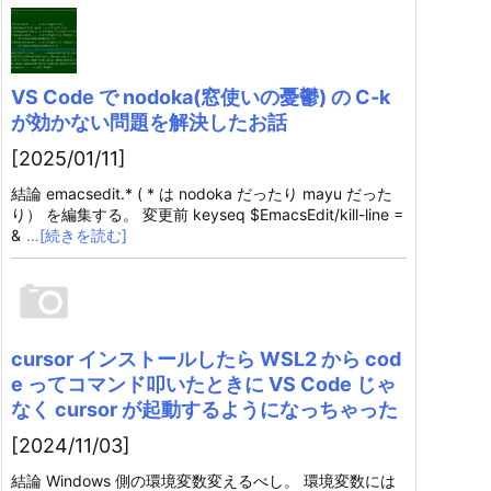
VS Code で nodoka(窓使いの憂鬱) の C-k
が効かない問題を解決したお話
[2025/01/11]
結論 emacsedit.* ( * は nodoka だったり mayu だった
り） を編集する。 変更前 keyseq $EmacsEdit/kill-line =
&
…[続きを読む]
cursor インストールしたら WSL2 から cod
e ってコマンド叩いたときに VS Code じゃ
なく cursor が起動するようになっちゃった
[2024/11/03]
結論 Windows 側の環境変数変えるべし。 環境変数には