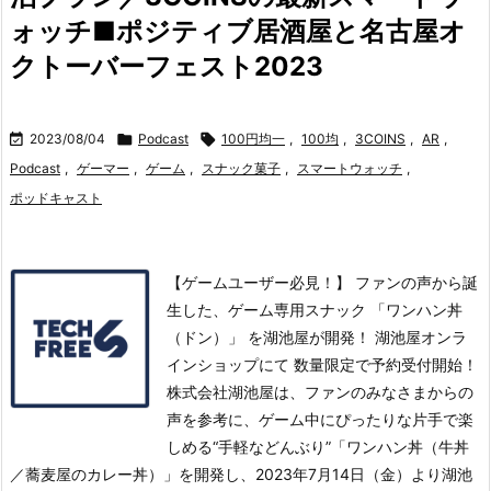
ォッチ■ポジティブ居酒屋と名古屋オ
クトーバーフェスト2023

2023/08/04

Podcast

100円均一
,
100均
,
3COINS
,
AR
,
Podcast
,
ゲーマー
,
ゲーム
,
スナック菓子
,
スマートウォッチ
,
ポッドキャスト
【ゲームユーザー必見！】 ファンの声から誕
生した、ゲーム専用スナック 「ワンハン丼
（ドン）」 を湖池屋が開発！ 湖池屋オンラ
インショップにて 数量限定で予約受付開始！
株式会社湖池屋は、ファンのみなさまからの
声を参考に、ゲーム中にぴったりな片手で楽
しめる“手軽などんぶり”「ワンハン丼（牛丼
／蕎麦屋のカレー丼）」を開発し、2023年7月14日（金）より湖池