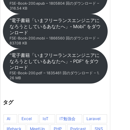
FSE-Book-200.epub – 1805804 回のダウンロード –
316.54 KB
“電子書籍「いまフリーランスエンジニアに
なろうとしているあなたへ」- Mobi” をダウ
ンロード
FSE-Book-200.mobi – 1866560 回のダウンロード –
837.08 KB
“電子書籍「いまフリーランスエンジニアに
なろうとしているあなたへ」- PDF” をダウ
ンロード
FSE-Book-200.pdf – 1835461 回のダウンロード – 1.
26 MB
タグ
AI
Excel
IoT
IT勉強会
Laravel
lifehack
MeetUp
PHP
Podcast
SNS