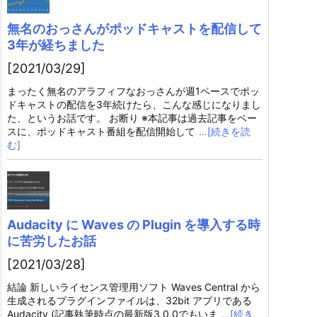
無名のおっさんがポッドキャストを配信して
3年が経ちました
[2021/03/29]
まったく無名のアラフィフなおっさんが週1ペースでポッ
ドキャストの配信を3年続けたら、こんな感じになりまし
た、というお話です。 お断り ※本記事は過去記事をベー
スに、ポッドキャスト番組を配信開始して
…[続きを読
む]
Audacity に Waves の Plugin を導入する時
に苦労したお話
[2021/03/28]
結論 新しいライセンス管理用ソフト Waves Central から
生成されるプラグインファイルは、32bit アプリである
Audacity (記事執筆時点の最新版3.0.0でもいま
…[続き