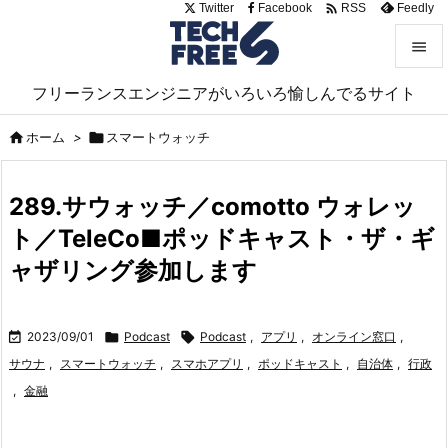

Twitter
Facebook
Feedly
RSS


フリーランスエンジニアがいろいろ愉しんでるサイト
メニュ


ホーム
>

スマートウォッチ
サイド

289.サウォッチ／comotto ウォレッ
前へ
ト／TeleCo■ポッドキャスト・ザ・ギ

次へ
ャザリング参加します

検索

2023/09/01

Podcast

Podcast
,
アプリ
,
オンライン窓口
,
サウナ
,
スマートウォッチ
,
スマホアプリ
,
ポッドキャスト
,
自治体
,
行政
,
金融