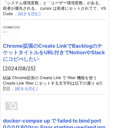
「システム環境変数」と「ユーザー環境変数」がある。
前者が優先される。 cursor は前者にセットされてて、VS
Code
…[続きを読む]
Chrome拡張のCreate LinkでBacklogのチ
ケットタイトルをURL付きでNotionやSlack
にコピぺしたい
[2024/08/25]
結論 Chrome拡張の Create Link で filter 機能を使う
Create Link filter にセットする文字列は以下の通り s/(\
[|\]|
…[続きを読む]
docker-compse up で failed to bind port
0.0.0.0:80/tcp: Error starting userland pro