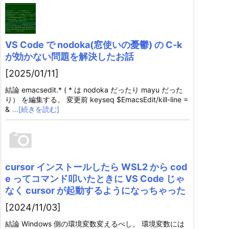
VS Code で nodoka(窓使いの憂鬱) の C-k
が効かない問題を解決したお話
[2025/01/11]
結論 emacsedit.* ( * は nodoka だったり mayu だった
り） を編集する。 変更前 keyseq $EmacsEdit/kill-line =
&
…[続きを読む]
cursor インストールしたら WSL2 から cod
e ってコマンド叩いたときに VS Code じゃ
なく cursor が起動するようになっちゃった
[2024/11/03]
結論 Windows 側の環境変数変えるべし。 環境変数には