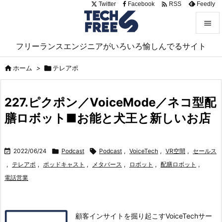

Twitter
Facebook
Feedly
RSS


フリーランスエンジニアがいろいろ愉しんでるサイト
メニュ


ホーム
>

テレアポ
サイド

227.ピクポン／VoiceMode／ネコ型配
前へ
膳ロボット■お能と犬王と新しいお店

次へ


2022/06/24

Podcast

Podcast
,
VoiceTech
,
VR空間
,
セールス
検索
,
テレアポ
,
ポッドキャスト
,
メタバース
,
ロボット
,
配膳ロボット
,
電話営業
顧客インサイトを掘り起こすVoiceTechサー