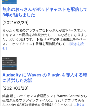
無名のおっさんがポッドキャストを配信して
3年が経ちました
[2021/03/29]
まったく無名のアラフィフなおっさんが週1ペースでポッ
ドキャストの配信を3年続けたら、こんな感じになりまし
た、というお話です。 お断り ※本記事は過去記事をベー
スに、ポッドキャスト番組を配信開始して
…[続きを読
む]
Audacity に Waves の Plugin を導入する時
に苦労したお話
[2021/03/28]
結論 新しいライセンス管理用ソフト Waves Central から
生成されるプラグインファイルは、32bit アプリである
Audacity (記事執筆時点の最新版3.0.0でもいま
…[続き