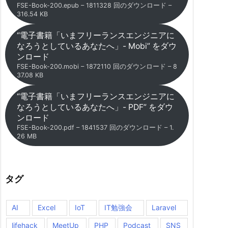
FSE-Book-200.epub – 1811328 回のダウンロード –
316.54 KB
“電子書籍「いまフリーランスエンジニアに
なろうとしているあなたへ」- Mobi” をダウ
ンロード
FSE-Book-200.mobi – 1872110 回のダウンロード – 8
37.08 KB
“電子書籍「いまフリーランスエンジニアに
なろうとしているあなたへ」- PDF” をダウ
ンロード
FSE-Book-200.pdf – 1841537 回のダウンロード – 1.
26 MB
タグ
AI
Excel
IoT
IT勉強会
Laravel
lifehack
MeetUp
PHP
Podcast
SNS