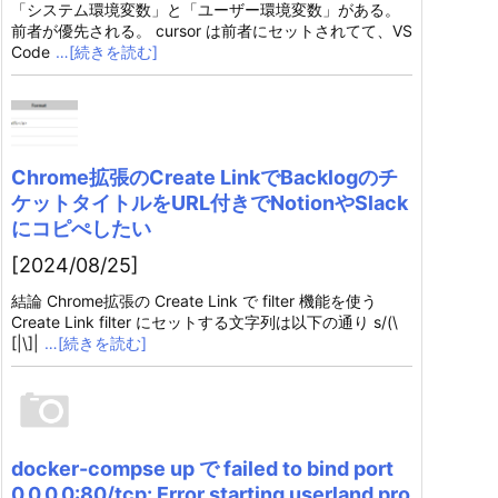
「システム環境変数」と「ユーザー環境変数」がある。
前者が優先される。 cursor は前者にセットされてて、VS
Code
…[続きを読む]
Chrome拡張のCreate LinkでBacklogのチ
ケットタイトルをURL付きでNotionやSlack
にコピぺしたい
[2024/08/25]
結論 Chrome拡張の Create Link で filter 機能を使う
Create Link filter にセットする文字列は以下の通り s/(\
[|\]|
…[続きを読む]
docker-compse up で failed to bind port
0.0.0.0:80/tcp: Error starting userland pro