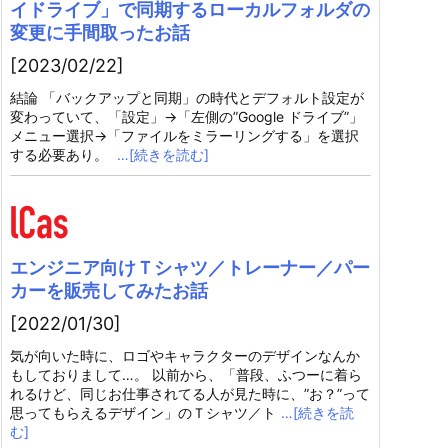
イドライブ」で同期するローカルフォルダの
変更に手間取ったお話
[2023/02/22]
結論 「バックアップと同期」の時代とデフォルト設定が
変わっていて、「設定」→「左側の”Google ドライブ”」
メニュー選択→「ファイルをミラーリングする」を選択
する必要あり。
…[続きを読む]
エンジニア向けＴシャツ／トレーナー／パー
カーを販売してみたお話
[2022/01/30]
気が向いた時に、ロゴやキャラクターのデザインなんか
もしておりまして…。 以前から、「普段、ふつーに着ら
れるけど、同じお仕事されてる人が見た時に、”お？”って
思ってもらえるデザイン」のＴシャツ／ト
…[続きを読
む]