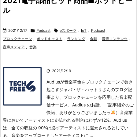
2021電子部品ヒット商品■ホットビー
ル

2021/12/17

Podcast

eスポーツ
,
IoT
,
Podcast
,
ブロックチェーン
,
ポッドキャスト
,
ランキング
,
金融
,
音声コンテンツ
,
音声メディア
,
音楽

2021/12/19
Audiusが音楽革命をブロックチェーンで巻き
起こすジャバ・ザ・ハットリさんのブログ記
事より、ブロックチェーンを応用した音楽配
信サービス、Audius のお話。（記事紹介のご
快諾、ありがとうございましたっ
）
音楽業
界においてアーティストに支払われる割合はわずか12%。Audius
は、全ての収益の 90%は必ずアーティストに還元されるとしてい
る。
音楽をアップロードしたアーティストに ...