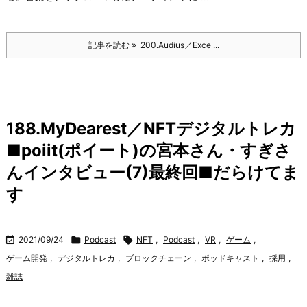
記事を読む
200.Audius／Exce ...
188.MyDearest／NFTデジタルトレカ
■poiit(ポイート)の宮本さん・すぎさ
んインタビュー(7)最終回■だらけてま
す

2021/09/24

Podcast

NFT
,
Podcast
,
VR
,
ゲーム
,
ゲーム開発
,
デジタルトレカ
,
ブロックチェーン
,
ポッドキャスト
,
採用
,
雑誌