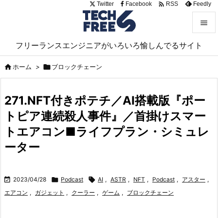

Twitter
Facebook
Feedly
RSS


フリーランスエンジニアがいろいろ愉しんでるサイト
メニュ


ホーム
>

ブロックチェーン
サイド

271.NFT付きポテチ／AI搭載版『ポー
前へ
トピア連続殺人事件』／首掛けスマー

次へ
トエアコン■ライフプラン・シミュレ

ーター
検索

2023/04/28

Podcast

AI
,
ASTR
,
NFT
,
Podcast
,
アスター
,
エアコン
,
ガジェット
,
クーラー
,
ゲーム
,
ブロックチェーン