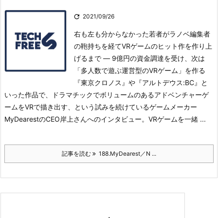

2021/09/26
右も左も分からなかった若者がラノベ編集者
の鞄持ちを経てVRゲームのヒット作を作り上
げるまで ― 9億円の資金調達を受け、次は
「多人数で遊ぶ運営型のVRゲーム」を作る
『東京クロノス』や『アルトデウス:BC』と
いった作品で、ドラマチックでボリュームのあるアドベンチャーゲ
ームをVRで描き出す、という試みを続けているゲームメーカー
MyDearestのCEO岸上さんへのインタビュー。
VRゲームを一緒 ...
記事を読む
188.MyDearest／N ...