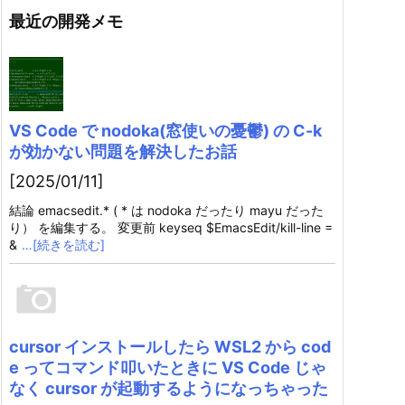
最近の開発メモ
VS Code で nodoka(窓使いの憂鬱) の C-k
が効かない問題を解決したお話
[2025/01/11]
結論 emacsedit.* ( * は nodoka だったり mayu だった
り） を編集する。 変更前 keyseq $EmacsEdit/kill-line =
&
…[続きを読む]
cursor インストールしたら WSL2 から cod
e ってコマンド叩いたときに VS Code じゃ
なく cursor が起動するようになっちゃった