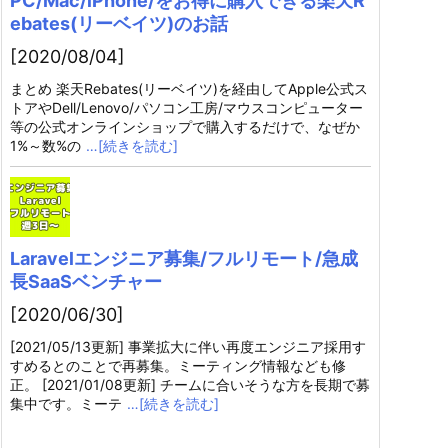
PC/Mac/iPhone/をお得に購入できる楽天R
ebates(リーベイツ)のお話
[2020/08/04]
まとめ 楽天Rebates(リーベイツ)を経由してApple公式ス
トアやDell/Lenovo/パソコン工房/マウスコンピューター
等の公式オンラインショップで購入するだけで、なぜか
1%～数%の
…[続きを読む]
Laravelエンジニア募集/フルリモート/急成
長SaaSベンチャー
[2020/06/30]
[2021/05/13更新] 事業拡大に伴い再度エンジニア採用す
すめるとのことで再募集。ミーティング情報なども修
正。 [2021/01/08更新] チームに合いそうな方を長期で募
集中です。ミーテ
…[続きを読む]