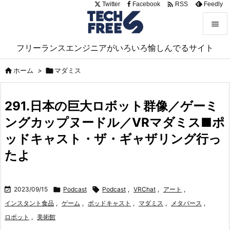

Twitter
Facebook
Feedly
RSS


フリーランスエンジニアがいろいろ愉しんでるサイト
メニュ


ホーム
>

マダミス
サイド

291.日本の巨大ロボット群像／ゲーミ
前へ
ングカップヌードル／VRマダミス■ポ

次へ
ッドキャスト・ザ・ギャザリング行っ

たよ
検索

2023/09/15

Podcast

Podcast
,
VRChat
,
アート
,
インスタント食品
,
ゲーム
,
ポッドキャスト
,
マダミス
,
メタバース
,
ロボット
,
美術館