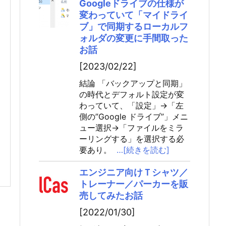
Googleドライブの仕様が
変わっていて「マイドライ
ブ」で同期するローカルフ
ォルダの変更に手間取った
お話
[2023/02/22]
結論 「バックアップと同期」
の時代とデフォルト設定が変
わっていて、「設定」→「左
側の”Google ドライブ”」メニ
ュー選択→「ファイルをミラ
ーリングする」を選択する必
要あり。
…[続きを読む]
エンジニア向けＴシャツ／
トレーナー／パーカーを販
売してみたお話
[2022/01/30]