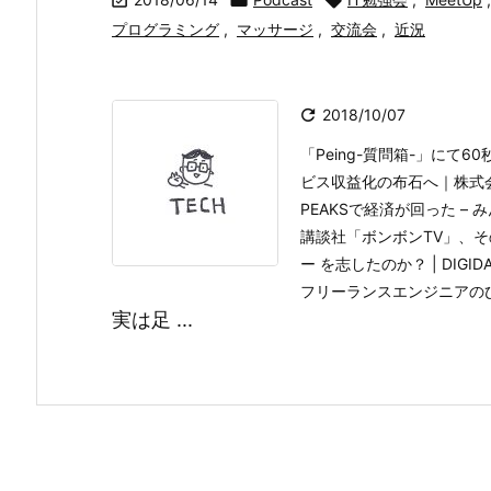



プログラミング
,
マッサージ
,
交流会
,
近況

2018/10/07
「Peing-質問箱-」に
ビス収益化の布石へ｜株式
PEAKSで経済が回った –
講談社「ボンボンTV」、
ー を志したのか？ | DIGI
フリーランスエンジニアの
実は足 ...