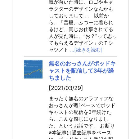
気が向いた時に、ロゴやキャ
ラクターのデザインなんかも
しておりまして…。 以前か
ら、「普段、ふつーに着られ
るけど、同じお仕事されてる
人が見た時に、”お？”って思っ
てもらえるデザイン」のＴシ
ャツ／ト
…[続きを読む]
無名のおっさんがポッドキ
ャストを配信して3年が経
ちました
[2021/03/29]
まったく無名のアラフィフな
おっさんが週1ペースでポッド
キャストの配信を3年続けた
ら、こんな感じになりまし
た、というお話です。 お断り
※本記事は過去記事をベース