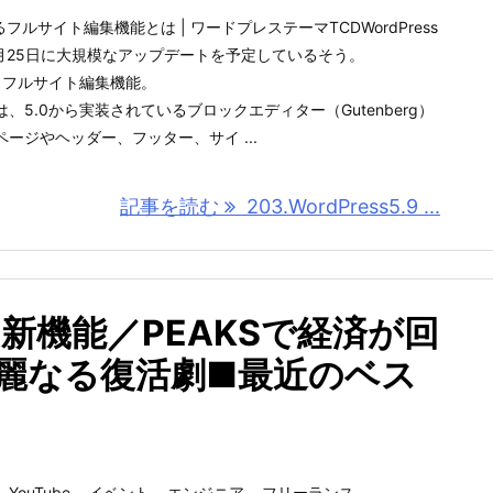
されるフルサイト編集機能とは | ワードプレステーマTCDWordPress
1月25日に大規模なアップデートを予定しているそう。
、フルサイト編集機能。
5.0から実装されているブロックエディター（Gutenberg）
ージやヘッダー、フッター、サイ ...
記事を読む
203.WordPress5.9 ...
箱-」新機能／PEAKSで経済が回
華麗なる復活劇■最近のベス
YouTube
,
イベント
,
エンジニア
,
フリーランス
,