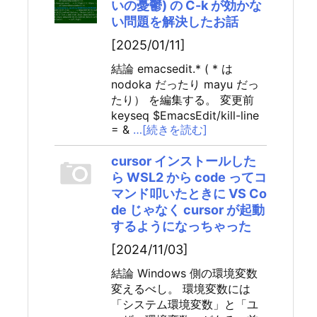
いの憂鬱) の C-k が効かな
い問題を解決したお話
[2025/01/11]
結論 emacsedit.* ( * は
nodoka だったり mayu だっ
たり） を編集する。 変更前
keyseq $EmacsEdit/kill-line
= &
…[続きを読む]
cursor インストールした
ら WSL2 から code ってコ
マンド叩いたときに VS Co
de じゃなく cursor が起動
するようになっちゃった
[2024/11/03]
結論 Windows 側の環境変数
変えるべし。 環境変数には
「システム環境変数」と「ユ