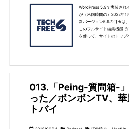
WordPress 5.9で実装
が（米国時間の）2022年
新バージョン5.9の目玉は
このフルサイト編集機能では、
を使って、サイトのトップペ
013.「Peing-質問
った／ボンボンTV、
トバイ
2018/06/14
Podcast
IT勉強会
,
MeetUp
,