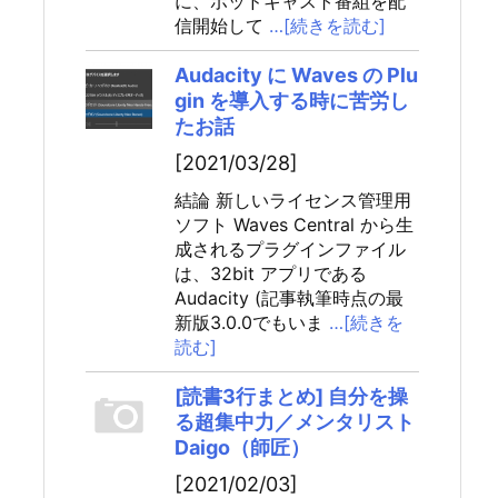
に、ポッドキャスト番組を配
信開始して
…[続きを読む]
Audacity に Waves の Plu
gin を導入する時に苦労し
たお話
[2021/03/28]
結論 新しいライセンス管理用
ソフト Waves Central から生
成されるプラグインファイル
は、32bit アプリである
Audacity (記事執筆時点の最
新版3.0.0でもいま
…[続きを
読む]
[読書3行まとめ] 自分を操
る超集中力／メンタリスト
Daigo（師匠）
[2021/02/03]