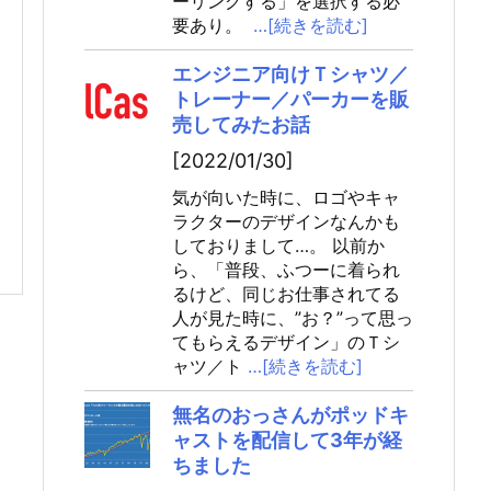
ーリングする」を選択する必
要あり。
…[続きを読む]
エンジニア向けＴシャツ／
トレーナー／パーカーを販
売してみたお話
[2022/01/30]
気が向いた時に、ロゴやキャ
ラクターのデザインなんかも
しておりまして…。 以前か
ら、「普段、ふつーに着られ
るけど、同じお仕事されてる
人が見た時に、”お？”って思っ
てもらえるデザイン」のＴシ
ャツ／ト
…[続きを読む]
無名のおっさんがポッドキ
ャストを配信して3年が経
ちました