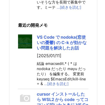
いそうな方を長期で募集中で
す。ミーテ
…[続きを読む]
最近の開発メモ
VS Code で nodoka(窓使
いの憂鬱) の C-k が効かな
い問題を解決したお話
[2025/01/11]
結論 emacsedit.* ( * は
nodoka だったり mayu だっ
たり） を編集する。 変更前
keyseq $EmacsEdit/kill-line
= &
…[続きを読む]
cursor インストールした
ら WSL2 から code ってコ
マンド叩いたときに VS Co