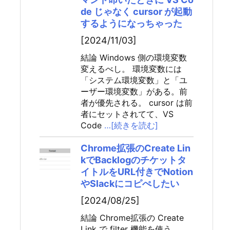
de じゃなく cursor が起動
するようになっちゃった
[2024/11/03]
結論 Windows 側の環境変数
変えるべし。 環境変数には
「システム環境変数」と「ユ
ーザー環境変数」がある。前
者が優先される。 cursor は前
者にセットされてて、VS
Code
…[続きを読む]
Chrome拡張のCreate Lin
kでBacklogのチケットタ
イトルをURL付きでNotion
やSlackにコピぺしたい
[2024/08/25]
結論 Chrome拡張の Create
Link で filter 機能を使う