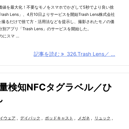
価値を最大化！不要なモノをスマホでかざして5秒でより良い捨
sh Lens」、4月10日よりサービスを開始Trash Lens株式会社
ノを撮るだけで捨て方・活用法などを提示し、撮影されたモノの価
アプリ「Trash Lens」のサービスを開始した。
にスマ ...
記事を読む
326.Trash Lens／ ...
液体残量検知NFCタグラベル／ひ
ん
イウェア
,
デイパック
,
ポッドキャスト
,
メガネ
,
リュック
,