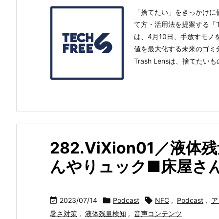
「捨てたい」をきっかけに
て方・活用法を提案する「Tra
は、4月10日、手放すモ
値を最大化する未来のゴミ分別
Trash Lensは、捨てたいもの
282.ViXion01／
んやりュック■床屋さ

2023/07/14

Podcast

NFC
,
Podcast
,
ア
暑さ対策
,
液体残量検知
,
音声コンテンツ