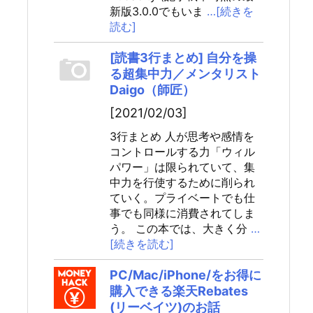
新版3.0.0でもいま
…[続きを
読む]
[読書3行まとめ] 自分を操
る超集中力／メンタリスト
Daigo（師匠）
[2021/02/03]
3行まとめ 人が思考や感情を
コントロールする力「ウィル
パワー」は限られていて、集
中力を行使するために削られ
ていく。プライベートでも仕
事でも同様に消費されてしま
う。 この本では、大きく分
…
[続きを読む]
PC/Mac/iPhone/をお得に
購入できる楽天Rebates
(リーベイツ)のお話