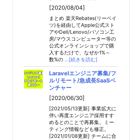
[2020/08/04]
まとめ 楽天Rebates(リーベイ
ツ)を経由してApple公式スト
アやDell/Lenovo/パソコン工
房/マウスコンピューター等の
公式オンラインショップで購
入するだけで、なぜか1%～
数%の
…[続きを読む]
Laravelエンジニア募集/フ
ルリモート/急成長SaaSベ
ンチャー
[2020/06/30]
[2021/05/13更新] 事業拡大に
伴い再度エンジニア採用すす
めるとのことで再募集。ミー
ティング情報なども修正。
[2021/01/08更新] チームに合