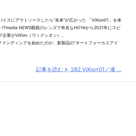
スにアウトソースしたら“未来”が広がった 「ViXion01」を体
 ITmedia NEWS眼鏡のレンズで有名なHOYAから2021年にスピ
企業がViXion（ヴィクシオン）。
ドファンディングを始めたのが、新製品の“オートフォーカスアイ
記事を読む
282.ViXion01／液 ...