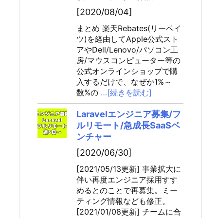
[2020/08/04]
まとめ 楽天Rebates(リーベイ
ツ)を経由してApple公式スト
アやDell/Lenovo/パソコン工
房/マウスコンピューター等の
公式オンラインショップで購
入するだけで、なぜか1%～
数%の
…[続きを読む]
Laravelエンジニア募集/フ
ルリモート/急成長SaaSベ
ンチャー
[2020/06/30]
[2021/05/13更新] 事業拡大に
伴い再度エンジニア採用すす
めるとのことで再募集。ミー
ティング情報なども修正。
[2021/01/08更新] チームに合