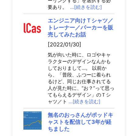
ーリングする」を選択する必
要あり。
…[続きを読む]
エンジニア向けＴシャツ／
トレーナー／パーカーを販
売してみたお話
[2022/01/30]
気が向いた時に、ロゴやキャ
ラクターのデザインなんかも
しておりまして…。 以前か
ら、「普段、ふつーに着られ
るけど、同じお仕事されてる
人が見た時に、”お？”って思っ
てもらえるデザイン」のＴシ
ャツ／ト
…[続きを読む]
無名のおっさんがポッドキ
ャストを配信して3年が経
ちました