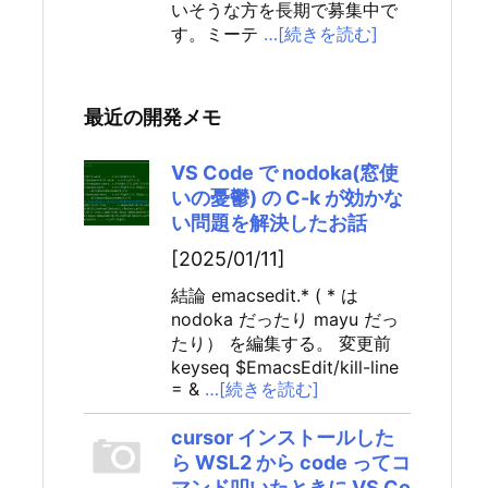
いそうな方を長期で募集中で
す。ミーテ
…[続きを読む]
最近の開発メモ
VS Code で nodoka(窓使
いの憂鬱) の C-k が効かな
い問題を解決したお話
[2025/01/11]
結論 emacsedit.* ( * は
nodoka だったり mayu だっ
たり） を編集する。 変更前
keyseq $EmacsEdit/kill-line
= &
…[続きを読む]
cursor インストールした
ら WSL2 から code ってコ
マンド叩いたときに VS Co