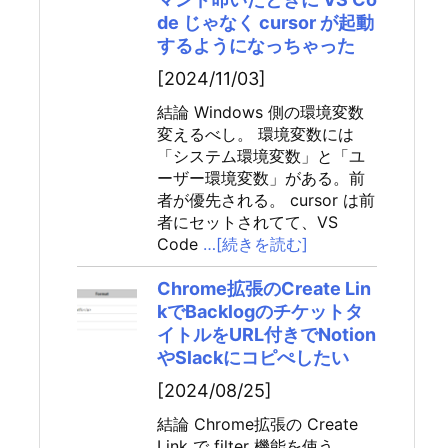
de じゃなく cursor が起動
するようになっちゃった
[2024/11/03]
結論 Windows 側の環境変数
変えるべし。 環境変数には
「システム環境変数」と「ユ
ーザー環境変数」がある。前
者が優先される。 cursor は前
者にセットされてて、VS
Code
…[続きを読む]
Chrome拡張のCreate Lin
kでBacklogのチケットタ
イトルをURL付きでNotion
やSlackにコピぺしたい
[2024/08/25]
結論 Chrome拡張の Create
Link で filter 機能を使う