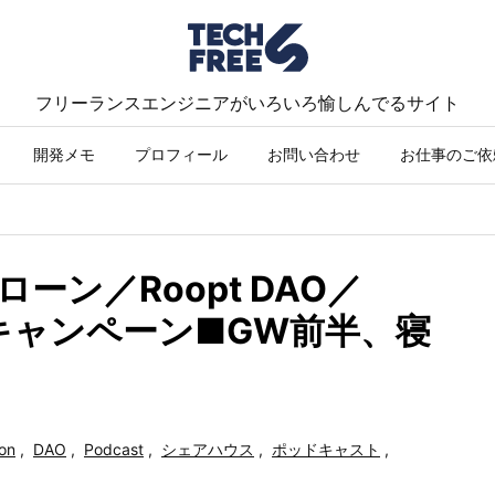
フリーランスエンジニアがいろいろ愉しんでるサイト
開発メモ
プロフィール
お問い合わせ
お仕事のご依
ローン／Roopt DAO／
名キャンペーン■GW前半、寝
on
,
DAO
,
Podcast
,
シェアハウス
,
ポッドキャスト
,