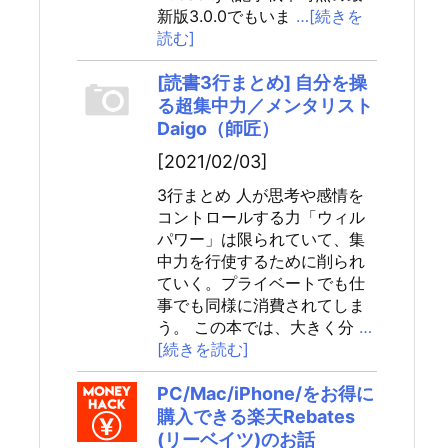
新版3.0.0でもいま
…[続きを
読む]
[読書3行まとめ] 自分を操
る超集中力／メンタリスト
Daigo（師匠）
[2021/02/03]
3行まとめ 人が思考や感情を
コントロールする力「ウィル
パワー」は限られていて、集
中力を行使するために削られ
ていく。プライベートでも仕
事でも同様に消費されてしま
う。 この本では、大きく分
…
[続きを読む]
PC/Mac/iPhone/をお得に
購入できる楽天Rebates
(リーベイツ)のお話