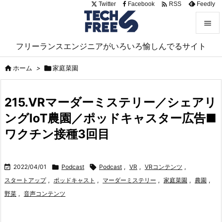

Twitter
Facebook
Feedly
RSS


フリーランスエンジニアがいろいろ愉しんでるサイト
メニュ


ホーム
>

家庭菜園
サイド

215.VRマーダーミステリー／シェアリ
前へ
ングIoT農園／ポッドキャスター広告■

次へ
ワクチン接種3回目

検索

2022/04/01

Podcast

Podcast
,
VR
,
VRコンテンツ
,
スタートアップ
,
ポッドキャスト
,
マーダーミステリー
,
家庭菜園
,
農園
,
野菜
,
音声コンテンツ