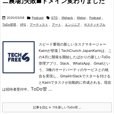
ニ農場｣失敗■ドメイン変わりました

2020/05/08

Podcast

GTD
,
lifehack
,
lifelog
,
Podcast
,
ToDo管理
,
VPS
,
アーティスト
,
アート
,
エンジニア
,
サスティナブル
スピード重視の新しいタスクマネージャー
Kairnが登場 | TechCrunch JapanKarinは、こ
の4月に開発を開始したばかりの新しいToDo
管理アプリ。
Slack、WhatsApp、Gmailとい
う、3種のサードパーティのサービスとの統
合を実現し、GmailやSlackでスターを付ける
とKairnでタスクが自動的に作成される。
現在
ToDo管 ...
は招待者受付中。
記事を読む
116.新しいToDo管 ...