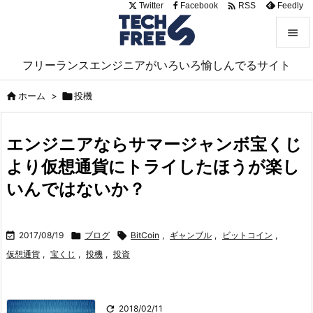

Twitter
Facebook
Feedly
RSS


フリーランスエンジニアがいろいろ愉しんでるサイト
メニュ


ホーム
>

投機
サイド

エンジニアならサマージャンボ宝くじ
前へ
より仮想通貨にトライしたほうが楽し

次へ
いんではないか？

検索

2017/08/19

ブログ

BitCoin
,
ギャンブル
,
ビットコイン
,
仮想通貨
,
宝くじ
,
投機
,
投資

2018/02/11