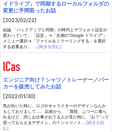
イドライブ」で同期するローカルフォルダの
変更に手間取ったお話
[2023/02/22]
結論 「バックアップと同期」の時代とデフォルト設定が
変わっていて、「設定」→「左側の”Google ドライブ”」
メニュー選択→「ファイルをミラーリングする」を選択
する必要あり。
…[続きを読む]
エンジニア向けＴシャツ／トレーナー／パー
カーを販売してみたお話
[2022/01/30]
気が向いた時に、ロゴやキャラクターのデザインなんか
もしておりまして…。 以前から、「普段、ふつーに着ら
れるけど、同じお仕事されてる人が見た時に、”お？”って
思ってもらえるデザイン」のＴシャツ／ト
…[続きを読
む]