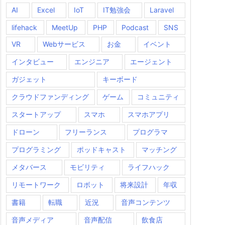
AI
Excel
IoT
IT勉強会
Laravel
lifehack
MeetUp
PHP
Podcast
SNS
VR
Webサービス
お金
イベント
インタビュー
エンジニア
エージェント
ガジェット
キーボード
クラウドファンディング
ゲーム
コミュニティ
スタートアップ
スマホ
スマホアプリ
ドローン
フリーランス
プログラマ
プログラミング
ポッドキャスト
マッチング
メタバース
モビリティ
ライフハック
リモートワーク
ロボット
将来設計
年収
書籍
転職
近況
音声コンテンツ
音声メディア
音声配信
飲食店