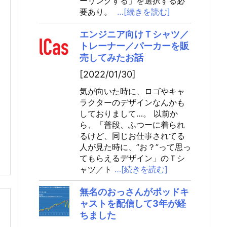
ーリングする」を選択する必
要あり。
…[続きを読む]
エンジニア向けＴシャツ／
トレーナー／パーカーを販
売してみたお話
[2022/01/30]
気が向いた時に、ロゴやキャ
ラクターのデザインなんかも
しておりまして…。 以前か
ら、「普段、ふつーに着られ
るけど、同じお仕事されてる
人が見た時に、”お？”って思っ
てもらえるデザイン」のＴシ
ャツ／ト
…[続きを読む]
無名のおっさんがポッドキ
ャストを配信して3年が経
ちました