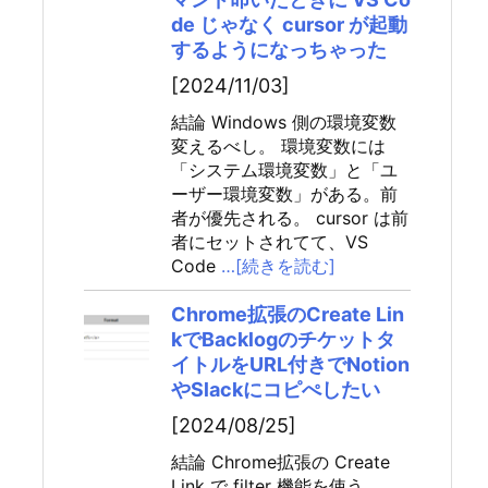
de じゃなく cursor が起動
するようになっちゃった
[2024/11/03]
結論 Windows 側の環境変数
変えるべし。 環境変数には
「システム環境変数」と「ユ
ーザー環境変数」がある。前
者が優先される。 cursor は前
者にセットされてて、VS
Code
…[続きを読む]
Chrome拡張のCreate Lin
kでBacklogのチケットタ
イトルをURL付きでNotion
やSlackにコピぺしたい
[2024/08/25]
結論 Chrome拡張の Create
Link で filter 機能を使う