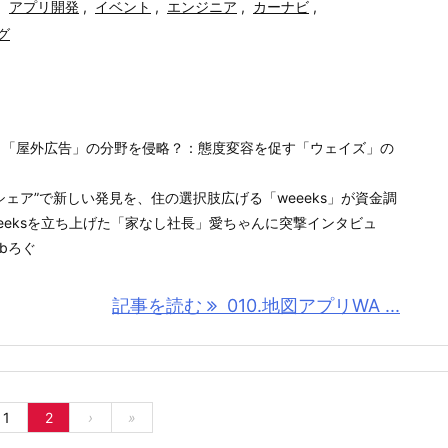
,
アプリ開発
,
イベント
,
エンジニア
,
カーナビ
,
グ
プリ、「屋外広告」の分野を侵略？：態度変容を促す「ウェイズ」の
］
シェア”で新しい発見を、住の選択肢広げる「weeeks」が資金調
apanweeeksを立ち上げた「家なし社長」愛ちゃんに突撃インタビュ
ebろぐ
記事を読む
010.地図アプリWA ...
1
2
›
»