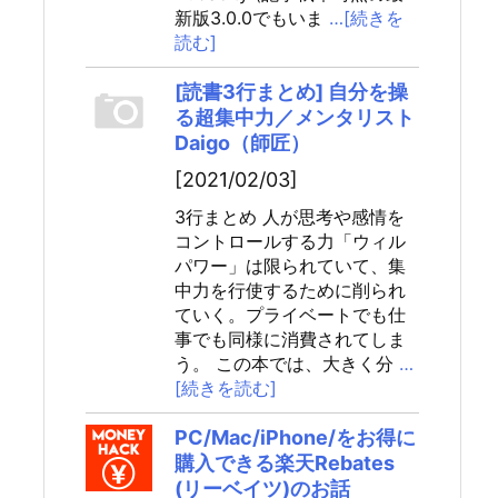
新版3.0.0でもいま
…[続きを
読む]
[読書3行まとめ] 自分を操
る超集中力／メンタリスト
Daigo（師匠）
[2021/02/03]
3行まとめ 人が思考や感情を
コントロールする力「ウィル
パワー」は限られていて、集
中力を行使するために削られ
ていく。プライベートでも仕
事でも同様に消費されてしま
う。 この本では、大きく分
…
[続きを読む]
PC/Mac/iPhone/をお得に
購入できる楽天Rebates
(リーベイツ)のお話