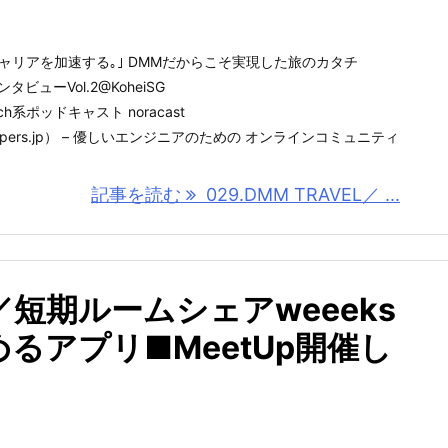
びを､キャリアを加速する｡｣ DMMだからこそ実現した旅のカタチ
ンタビューVol.2@KoheiSG
系ポッドキャスト noracast
velopers.jp） – 優しいエンジニアのための オンラインコミュニティ
記事を読む
029.DMM TRAVEL／ ...
／短期ルームシェアweeeks
るアプリ■MeetUp開催し