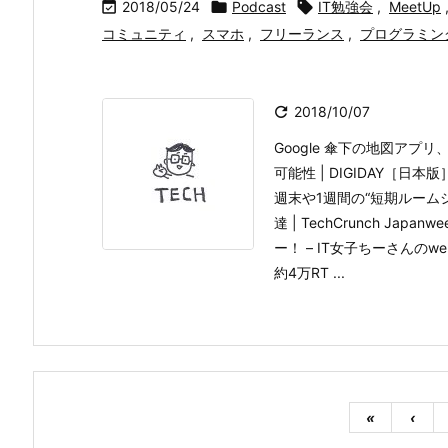

2018/05/24

Podcast

IT勉強会
,
MeetUp
コミュニティ
,
スマホ
,
フリーランス
,
プログラミン

2018/10/07
Google 傘下の地図ア
可能性 | DIGIDAY［日本版
週末や1週間の“短期ルーム
達 | TechCrunch J
ー！ – IT女子ちーさんのw
約4万RT ...
«
‹