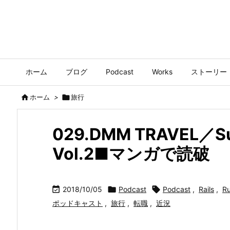
ホーム
ブログ
Podcast
Works
ストーリー

ホーム
>

旅行
029.DMM TRAVEL
Vol.2■マンガで読破

2018/10/05

Podcast

Podcast
,
Rails
,
R
ポッドキャスト
,
旅行
,
転職
,
近況