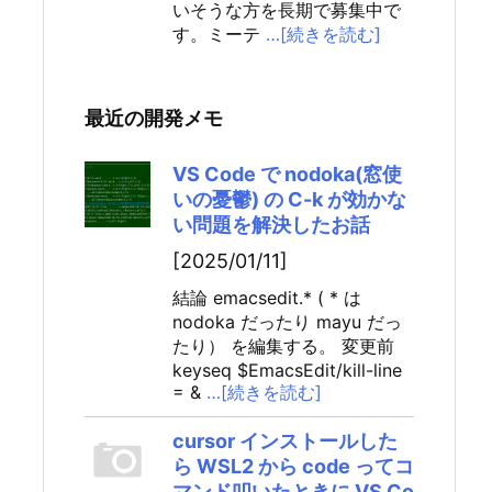
いそうな方を長期で募集中で
す。ミーテ
…[続きを読む]
最近の開発メモ
VS Code で nodoka(窓使
いの憂鬱) の C-k が効かな
い問題を解決したお話
[2025/01/11]
結論 emacsedit.* ( * は
nodoka だったり mayu だっ
たり） を編集する。 変更前
keyseq $EmacsEdit/kill-line
= &
…[続きを読む]
cursor インストールした
ら WSL2 から code ってコ
マンド叩いたときに VS Co