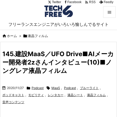

Twitter
Facebook
Feedly
RSS


フリーランスエンジニアがいろいろ愉しんでるサイト
メニュ


ホーム
>

液晶フィルム
サイド

145.建設MaaS／UFO Drive■AIメーカ
前へ
ー開発者2zさんインタビュー(10)■ノ

次へ
ングレア液晶フィルム

検索

2020/11/27

Podcast

MaaS
,
Podcast
,
ブルーライト
,
ポッドキャスト
,
モビリティ
,
レンタカー
,
液晶シート
,
液晶フィルム
,
音声コンテンツ