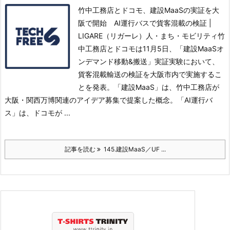
竹中工務店とドコモ、建設MaaSの実証を大
阪で開始 AI運行バスで貨客混載の検証 |
LIGARE（リガーレ）人・まち・モビリティ竹
中工務店とドコモは11月5日、「建設MaaSオ
ンデマンド移動&搬送」実証実験において、
貨客混載輸送の検証を大阪市内で実施するこ
とを発表。
「建設MaaS」は、竹中工務店が
大阪・関西万博関連のアイデア募集で提案した概念。
「AI運行バ
ス」は、ドコモが ...
記事を読む
145.建設MaaS／UF ...