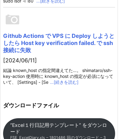
sudo lsof -i :80
…[続きを読む]
Github Actions で VPS に Deploy しようと
したら Host key verification failed. で ssh
接続に失敗
[2024/06/11]
結論 known_host の指定間違えてた…。 shimataro/ssh-
key-action 使用時に known_host の指定が必須になって
いて、 [Settings] - [Se
…[続きを読む]
ダウンロードファイル
“Excel１行日記用テンプレート” をダウンロ
ード
FSE_ExcelDiary.xls – 1801486 回のダウンロード – 3