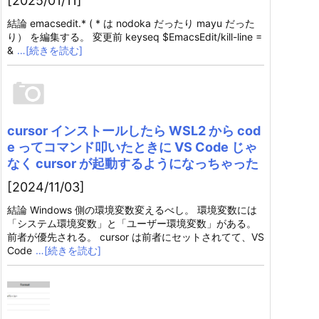
[2025/01/11]
結論 emacsedit.* ( * は nodoka だったり mayu だった
り） を編集する。 変更前 keyseq $EmacsEdit/kill-line =
&
…[続きを読む]
cursor インストールしたら WSL2 から cod
e ってコマンド叩いたときに VS Code じゃ
なく cursor が起動するようになっちゃった
[2024/11/03]
結論 Windows 側の環境変数変えるべし。 環境変数には
「システム環境変数」と「ユーザー環境変数」がある。
前者が優先される。 cursor は前者にセットされてて、VS
Code
…[続きを読む]