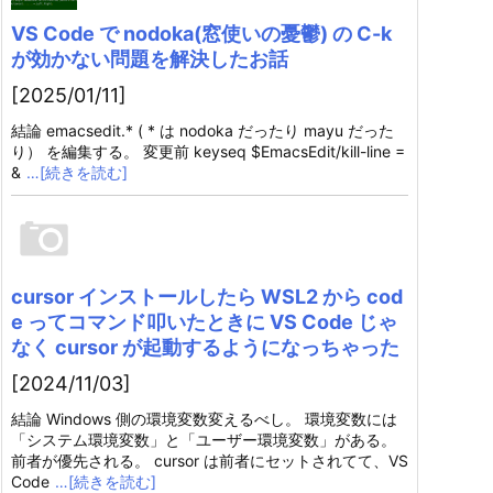
VS Code で nodoka(窓使いの憂鬱) の C-k
が効かない問題を解決したお話
[2025/01/11]
結論 emacsedit.* ( * は nodoka だったり mayu だった
り） を編集する。 変更前 keyseq $EmacsEdit/kill-line =
&
…[続きを読む]
cursor インストールしたら WSL2 から cod
e ってコマンド叩いたときに VS Code じゃ
なく cursor が起動するようになっちゃった
[2024/11/03]
結論 Windows 側の環境変数変えるべし。 環境変数には
「システム環境変数」と「ユーザー環境変数」がある。
前者が優先される。 cursor は前者にセットされてて、VS
Code
…[続きを読む]