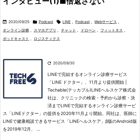
インタビュー(1)■倍返さない

2020/09/25

Podcast

LINE
,
Podcast
,
Webサービス
,
オンライン診療
,
スマホアプリ
,
チャット
,
ドローン
,
フィットネス
,
ポッドキャスト
,
ロジスティクス

2020/09/30
LINEで完結するオンライン診療サービス
「LINE ドクター」、11月より提供開始 |
Techable(テッカブル)LINEヘルスケア株式会
社は、クリニックの検索・予約から診察・決
済までLINEで完結するオンライン診療サービ
ス「LINEドクター」の提供を2020年11月より開始。
同社は、医師に
LINEで健康相談できるサービス「LINEヘルスケア」β版のAndroid版
を2019年12月、 ...