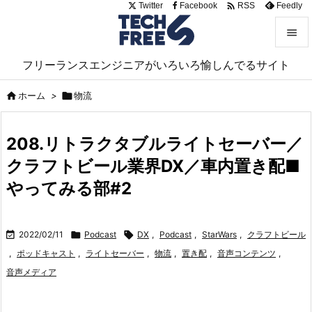

Twitter
Facebook
Feedly
RSS


フリーランスエンジニアがいろいろ愉しんでるサイト
メニュ


ホーム
>

物流
サイド

208.リトラクタブルライトセーバー／
前へ
クラフトビール業界DX／車内置き配■

次へ
やってみる部#2

検索

2022/02/11

Podcast

DX
,
Podcast
,
StarWars
,
クラフトビール
,
ポッドキャスト
,
ライトセーバー
,
物流
,
置き配
,
音声コンテンツ
,
音声メディア