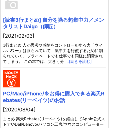
[読書3行まとめ] 自分を操る超集中力／メン
タリストDaigo（師匠）
[2021/02/03]
3行まとめ 人が思考や感情をコントロールする力「ウィ
ルパワー」は限られていて、集中力を行使するために削
られていく。プライベートでも仕事でも同様に消費され
てしまう。 この本では、大きく分
…[続きを読む]
PC/Mac/iPhone/をお得に購入できる楽天R
ebates(リーベイツ)のお話
[2020/08/04]
まとめ 楽天Rebates(リーベイツ)を経由してApple公式ス
トアやDell/Lenovo/パソコン工房/マウスコンピューター