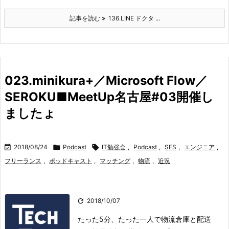
記事を読む
136.LINE ドクタ ...
023.minikura+／Microsoft Flow／
SEROKU■MeetUp名古屋#03開催し
ましたょ

2018/08/24

Podcast

IT勉強会
,
Podcast
,
SES
,
エンジニア
,
フリーランス
,
ポッドキャスト
,
マッチング
,
物流
,
近況

2018/10/07
たった5分、たった一人で物流倉庫と配送