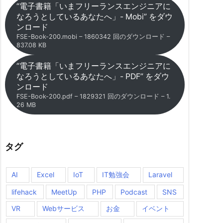
“電子書籍「いまフリーランスエンジニアに
なろうとしているあなたへ」- Mobi” をダウ
ンロード
FSE-Book-200.mobi – 1860342 回のダウンロード –
837.08 KB
“電子書籍「いまフリーランスエンジニアに
なろうとしているあなたへ」- PDF” をダウ
ンロード
FSE-Book-200.pdf – 1829321 回のダウンロード – 1.
26 MB
タグ
AI
Excel
IoT
IT勉強会
Laravel
lifehack
MeetUp
PHP
Podcast
SNS
VR
Webサービス
お金
イベント