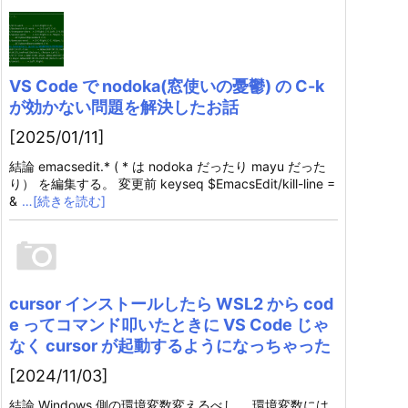
VS Code で nodoka(窓使いの憂鬱) の C-k
が効かない問題を解決したお話
[2025/01/11]
結論 emacsedit.* ( * は nodoka だったり mayu だった
り） を編集する。 変更前 keyseq $EmacsEdit/kill-line =
&
…[続きを読む]
cursor インストールしたら WSL2 から cod
e ってコマンド叩いたときに VS Code じゃ
なく cursor が起動するようになっちゃった
[2024/11/03]
結論 Windows 側の環境変数変えるべし。 環境変数には