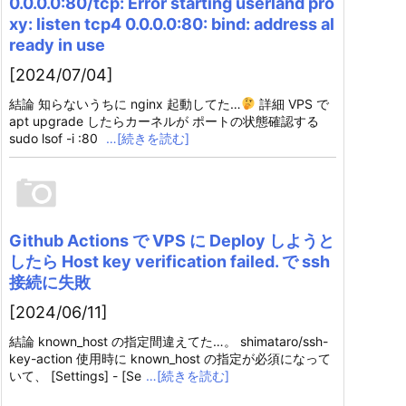
0.0.0.0:80/tcp: Error starting userland pro
xy: listen tcp4 0.0.0.0:80: bind: address al
ready in use
[2024/07/04]
結論 知らないうちに nginx 起動してた…
詳細 VPS で
apt upgrade したらカーネルが ポートの状態確認する
sudo lsof -i :80
…[続きを読む]
Github Actions で VPS に Deploy しようと
したら Host key verification failed. で ssh
接続に失敗
[2024/06/11]
結論 known_host の指定間違えてた…。 shimataro/ssh-
key-action 使用時に known_host の指定が必須になって
いて、 [Settings] - [Se
…[続きを読む]