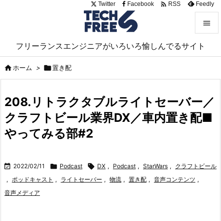

Twitter
Facebook
Feedly
RSS


フリーランスエンジニアがいろいろ愉しんでるサイト
メニュ


ホーム
>

置き配
サイド

208.リトラクタブルライトセーバー／
前へ
クラフトビール業界DX／車内置き配■

次へ
やってみる部#2

検索

2022/02/11

Podcast

DX
,
Podcast
,
StarWars
,
クラフトビール
,
ポッドキャスト
,
ライトセーバー
,
物流
,
置き配
,
音声コンテンツ
,
音声メディア