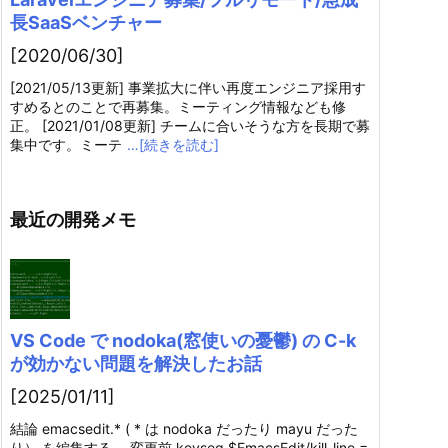
長SaaSベンチャー
[2020/06/30]
[2021/05/13更新] 事業拡大に伴い再度エンジニア採用す
すめるとのことで再募集。ミーティング情報なども修
正。 [2021/01/08更新] チームに合いそうな方を長期で募
集中です。ミーテ
…[続きを読む]
最近の開発メモ
VS Code で nodoka(窓使いの憂鬱) の C-k
が効かない問題を解決したお話
[2025/01/11]
結論 emacsedit.* ( * は nodoka だったり mayu だった
り） を編集する。 変更前 keyseq $EmacsEdit/kill-line =