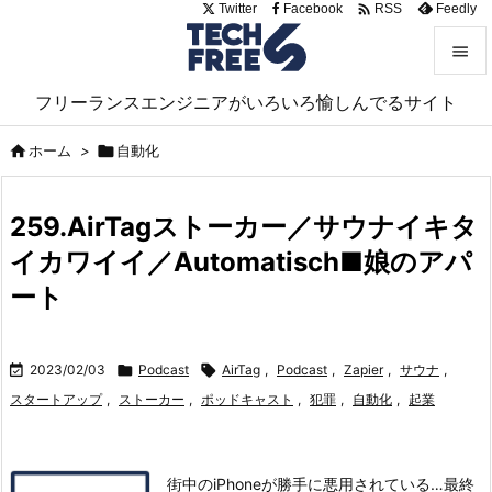

Twitter
Facebook
Feedly
RSS


フリーランスエンジニアがいろいろ愉しんでるサイト
メニュ


ホーム
>

自動化
サイド

259.AirTagストーカー／サウナイキタ
前へ
イカワイイ／Automatisch■娘のアパ

次へ
ート

検索

2023/02/03

Podcast

AirTag
,
Podcast
,
Zapier
,
サウナ
,
スタートアップ
,
ストーカー
,
ポッドキャスト
,
犯罪
,
自動化
,
起業
街中のiPhoneが勝手に悪用されている…最終