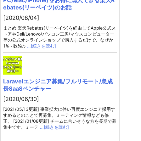
PC/Mac/iPhone/をお得に購入できる楽天R
ebates(リーベイツ)のお話
[2020/08/04]
まとめ 楽天Rebates(リーベイツ)を経由してApple公式ス
トアやDell/Lenovo/パソコン工房/マウスコンピューター
等の公式オンラインショップで購入するだけで、なぜか
1%～数%の
…[続きを読む]
Laravelエンジニア募集/フルリモート/急成
長SaaSベンチャー
[2020/06/30]
[2021/05/13更新] 事業拡大に伴い再度エンジニア採用す
すめるとのことで再募集。ミーティング情報なども修
正。 [2021/01/08更新] チームに合いそうな方を長期で募
集中です。ミーテ
…[続きを読む]