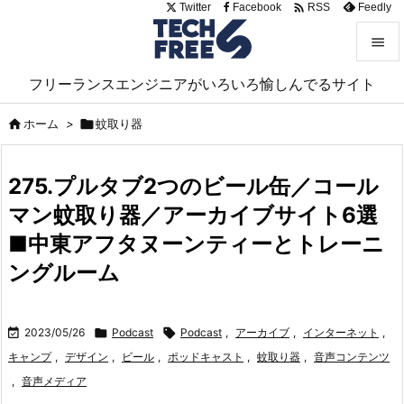

Twitter
Facebook
Feedly
RSS


フリーランスエンジニアがいろいろ愉しんでるサイト
メニュ


ホーム
>

蚊取り器
サイド

275.プルタブ2つのビール缶／コール
前へ
マン蚊取り器／アーカイブサイト6選

次へ
■中東アフタヌーンティーとトレーニ

ングルーム
検索

2023/05/26

Podcast

Podcast
,
アーカイブ
,
インターネット
,
キャンプ
,
デザイン
,
ビール
,
ポッドキャスト
,
蚊取り器
,
音声コンテンツ
,
音声メディア