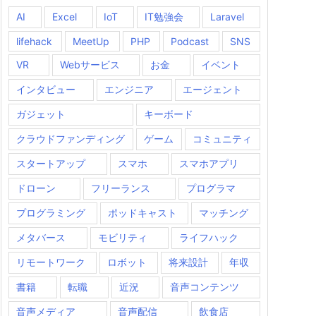
AI
Excel
IoT
IT勉強会
Laravel
lifehack
MeetUp
PHP
Podcast
SNS
VR
Webサービス
お金
イベント
インタビュー
エンジニア
エージェント
ガジェット
キーボード
クラウドファンディング
ゲーム
コミュニティ
スタートアップ
スマホ
スマホアプリ
ドローン
フリーランス
プログラマ
プログラミング
ポッドキャスト
マッチング
メタバース
モビリティ
ライフハック
リモートワーク
ロボット
将来設計
年収
書籍
転職
近況
音声コンテンツ
音声メディア
音声配信
飲食店