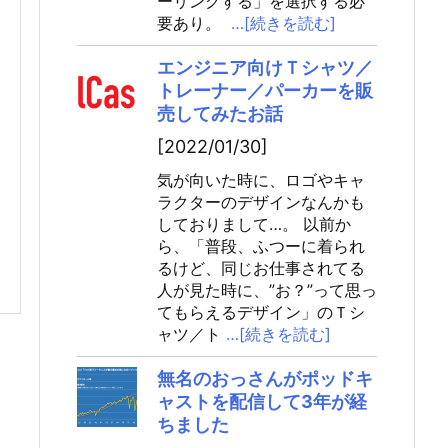
ーリングする」を選択する必
要あり。
…[続きを読む]
エンジニア向けＴシャツ／
トレーナー／パーカーを販
売してみたお話
[2022/01/30]
気が向いた時に、ロゴやキャ
ラクターのデザインなんかも
しておりまして…。 以前か
ら、「普段、ふつーに着られ
るけど、同じお仕事されてる
人が見た時に、”お？”って思っ
てもらえるデザイン」のＴシ
ャツ／ト
…[続きを読む]
無名のおっさんがポッドキ
ャストを配信して3年が経
ちました