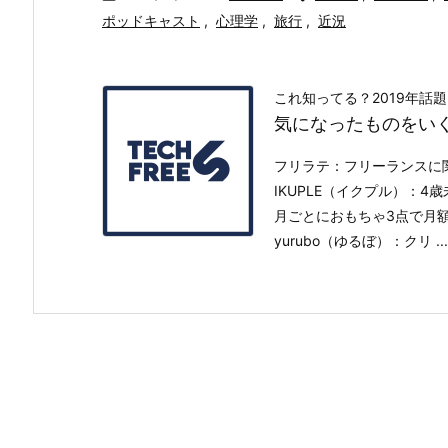
ポッドキャスト
,
心理学
,
旅行
,
近況
これ知ってる？2019年話題
気になったものをい
フリラテ：フリーランスに
IKUPLE（イクプル）：
月ごとにおもちゃ3点で月額2
yurubo（ゆるぼ）：クリ ...