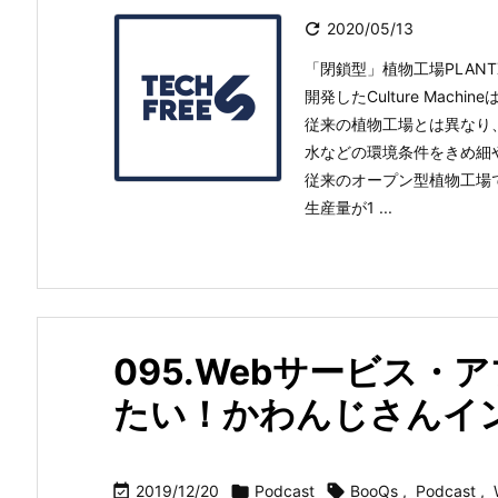

2020/05/13
「閉鎖型」植物工場PLANTX
開発したCulture Mach
従来の植物工場とは異なり
水などの環境条件をきめ細
従来のオープン型植物工場
生産量が1 ...
095.Webサービス・
たい！かわんじさんイン

2019/12/20

Podcast

BooQs
,
Podcast
,