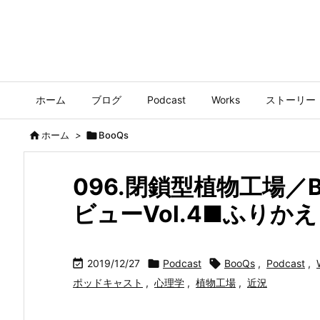
ホーム
ブログ
Podcast
Works
ストーリー

ホーム
>

BooQs
096.閉鎖型植物工場／
ビューVol.4■ふりか

2019/12/27

Podcast

BooQs
,
Podcast
,
ポッドキャスト
,
心理学
,
植物工場
,
近況