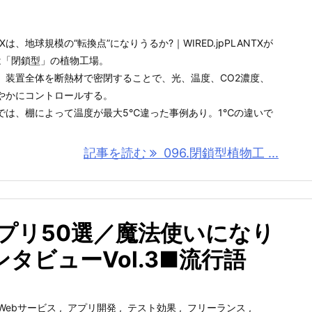
は、地球規模の“転換点”になりうるか?｜WIRED.jpPLANTXが
ineは「閉鎖型」の植物工場。
、装置全体を断熱材で密閉することで、光、温度、CO2濃度、
やかにコントロールする。
では、棚によって温度が最大5℃違った事例あり。1℃の違いで
記事を読む
096.閉鎖型植物工 ...
アプリ50選／魔法使いになり
タビューVol.3■流行語
Webサービス
,
アプリ開発
,
テスト効果
,
フリーランス
,