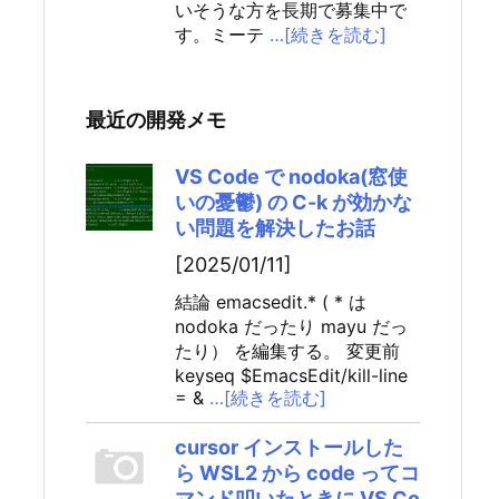
いそうな方を長期で募集中で
す。ミーテ
…[続きを読む]
最近の開発メモ
VS Code で nodoka(窓使
いの憂鬱) の C-k が効かな
い問題を解決したお話
[2025/01/11]
結論 emacsedit.* ( * は
nodoka だったり mayu だっ
たり） を編集する。 変更前
keyseq $EmacsEdit/kill-line
= &
…[続きを読む]
cursor インストールした
ら WSL2 から code ってコ
マンド叩いたときに VS Co