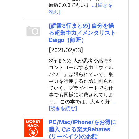
新版3.0.0でもいま
…[続きを
読む]
[読書3行まとめ] 自分を操
る超集中力／メンタリスト
Daigo（師匠）
[2021/02/03]
3行まとめ 人が思考や感情を
コントロールする力「ウィル
パワー」は限られていて、集
中力を行使するために削られ
ていく。プライベートでも仕
事でも同様に消費されてしま
う。 この本では、大きく分
…
[続きを読む]
PC/Mac/iPhone/をお得に
購入できる楽天Rebates
(リーベイツ)のお話