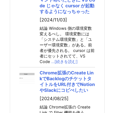
de じゃなく cursor が起動
するようになっちゃった
[2024/11/03]
結論 Windows 側の環境変数
変えるべし。 環境変数には
「システム環境変数」と「ユ
ーザー環境変数」がある。前
者が優先される。 cursor は前
者にセットされてて、VS
Code
…[続きを読む]
Chrome拡張のCreate Lin
kでBacklogのチケットタ
イトルをURL付きでNotion
やSlackにコピぺしたい
[2024/08/25]
結論 Chrome拡張の Create
Link で filter 機能を使う