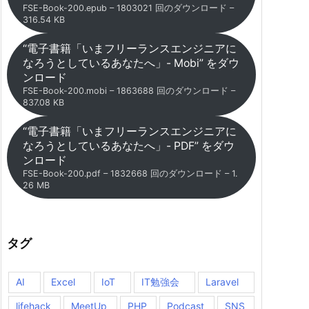
FSE-Book-200.epub – 1803021 回のダウンロード –
316.54 KB
“電子書籍「いまフリーランスエンジニアに
なろうとしているあなたへ」- Mobi” をダウ
ンロード
FSE-Book-200.mobi – 1863688 回のダウンロード –
837.08 KB
“電子書籍「いまフリーランスエンジニアに
なろうとしているあなたへ」- PDF” をダウ
ンロード
FSE-Book-200.pdf – 1832668 回のダウンロード – 1.
26 MB
タグ
AI
Excel
IoT
IT勉強会
Laravel
lifehack
MeetUp
PHP
Podcast
SNS