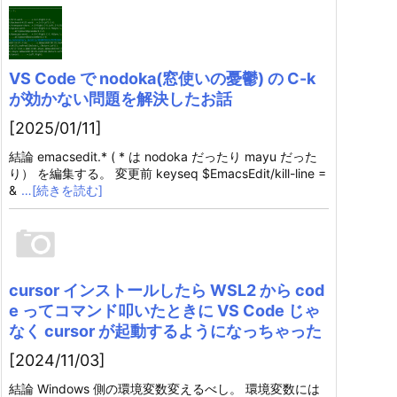
VS Code で nodoka(窓使いの憂鬱) の C-k
が効かない問題を解決したお話
[2025/01/11]
結論 emacsedit.* ( * は nodoka だったり mayu だった
り） を編集する。 変更前 keyseq $EmacsEdit/kill-line =
&
…[続きを読む]
cursor インストールしたら WSL2 から cod
e ってコマンド叩いたときに VS Code じゃ
なく cursor が起動するようになっちゃった
[2024/11/03]
結論 Windows 側の環境変数変えるべし。 環境変数には