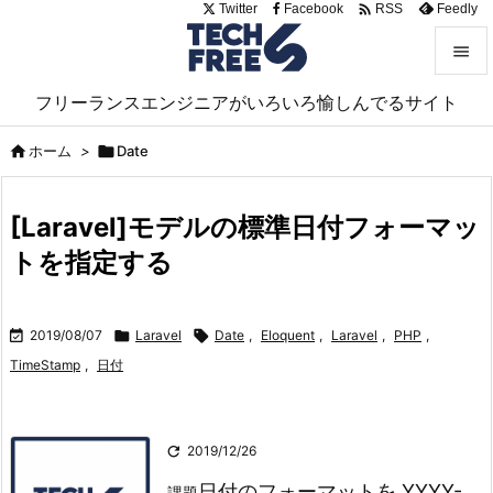

Twitter
Facebook
Feedly
RSS


フリーランスエンジニアがいろいろ愉しんでるサイト
メニュ


ホーム
>

Date
サイド

[Laravel]モデルの標準日付フォーマッ
前へ
トを指定する

次へ


2019/08/07

Laravel

Date
,
Eloquent
,
Laravel
,
PHP
,
検索
TimeStamp
,
日付

2019/12/26
日付のフォーマットを YYYY-
課題