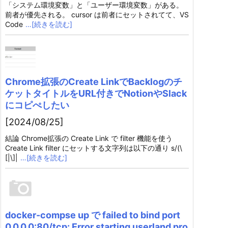
「システム環境変数」と「ユーザー環境変数」がある。
前者が優先される。 cursor は前者にセットされてて、VS
Code
…[続きを読む]
Chrome拡張のCreate LinkでBacklogのチ
ケットタイトルをURL付きでNotionやSlack
にコピぺしたい
[2024/08/25]
結論 Chrome拡張の Create Link で filter 機能を使う
Create Link filter にセットする文字列は以下の通り s/(\
[|\]|
…[続きを読む]
docker-compse up で failed to bind port
0.0.0.0:80/tcp: Error starting userland pro