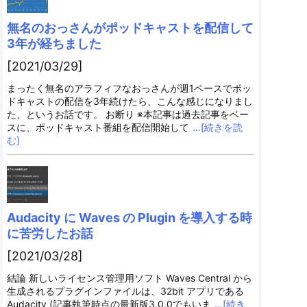
無名のおっさんがポッドキャストを配信して
3年が経ちました
[2021/03/29]
まったく無名のアラフィフなおっさんが週1ペースでポッ
ドキャストの配信を3年続けたら、こんな感じになりまし
た、というお話です。 お断り ※本記事は過去記事をベー
スに、ポッドキャスト番組を配信開始して
…[続きを読
む]
Audacity に Waves の Plugin を導入する時
に苦労したお話
[2021/03/28]
結論 新しいライセンス管理用ソフト Waves Central から
生成されるプラグインファイルは、32bit アプリである
Audacity (記事執筆時点の最新版3.0.0でもいま
…[続き