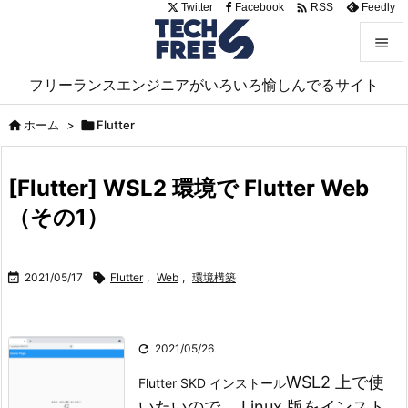

Twitter
Facebook
Feedly
RSS


フリーランスエンジニアがいろいろ愉しんでるサイト
メニュ


ホーム
>

Flutter
サイド

[Flutter] WSL2 環境で Flutter Web
前へ
（その1）

次へ


2021/05/17

Flutter
,
Web
,
環境構築
検索

2021/05/26
WSL2 上で使
Flutter SKD インストール
いたいので、 Linux 版をインスト