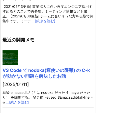
[2021/05/13更新] 事業拡大に伴い再度エンジニア採用す
すめるとのことで再募集。ミーティング情報なども修
正。 [2021/01/08更新] チームに合いそうな方を長期で募
集中です。ミーテ
…[続きを読む]
最近の開発メモ
VS Code で nodoka(窓使いの憂鬱) の C-k
が効かない問題を解決したお話
[2025/01/11]
結論 emacsedit.* ( * は nodoka だったり mayu だった
り） を編集する。 変更前 keyseq $EmacsEdit/kill-line =
&
…[続きを読む]