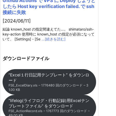
Github Actions で VPS に Deploy しようと
したら Host key verification failed. で ssh
接続に失敗
[2024/06/11]
結論 known_host の指定間違えてた…。 shimataro/ssh-
key-action 使用時に known_host の指定が必須になって
いて、 [Settings] - [Se
…[続きを読む]
ダウンロードファイル
“Excel１行日記用テンプレート” をダウンロ
ード
FSE_ExcelDiary.xls – 1776480 回のダウンロード – 3
1.00 KB
“lifelog(ライフログ・行動記録)用Excelテン
プレートファイル” をダウンロード
FSE_ActionRecord.xls – 1767773 回のダウンロード –
49.00 KB