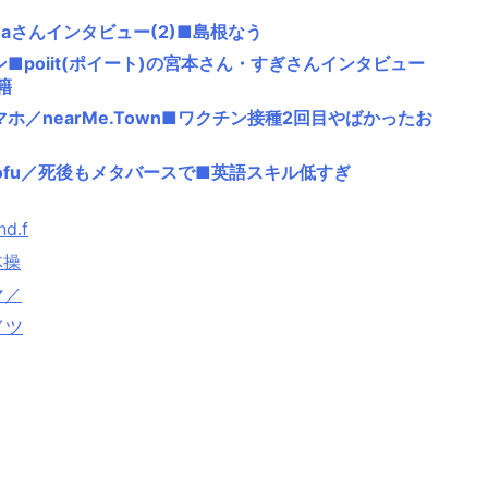
u8maさんインタビュー(2)■島根なう
■poiit(ポイート)の宮本さん・すぎさんインタビュー
籍
ホ／nearMe.Town■ワクチン接種2回目やばかったお
tofu／死後もメタバースで■英語スキル低すぎ
d.f
体操
マ／
イツ