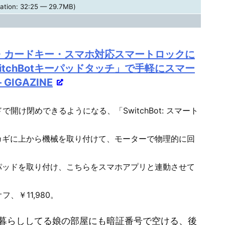
リ
ation: 32:25 — 29.7MB)
ュ
ー
ム
・カードキー・スマホ対応スマートロックに
調
tchBotキーパッドタッチ」で手軽にスマー
節
IGAZINE
に
は
開け閉めできるようになる、「SwitchBot: スマート
上
下
カギに上から機械を取り付けて、モーターで物理的に回
矢
パッドを取り付け、こちらをスマホアプリと連動させて
印
キ
、￥11,980。
ー
を
暮らししてる娘の部屋にも暗証番号で空ける、後