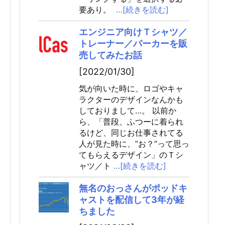
要あり。
…[続きを読む]
エンジニア向けＴシャツ／
トレーナー／パーカーを販
売してみたお話
[2022/01/30]
気が向いた時に、ロゴやキャ
ラクターのデザインなんかも
しておりまして…。 以前か
ら、「普段、ふつーに着られ
るけど、同じお仕事されてる
人が見た時に、”お？”って思っ
てもらえるデザイン」のＴシ
ャツ／ト
…[続きを読む]
無名のおっさんがポッドキ
ャストを配信して3年が経
ちました