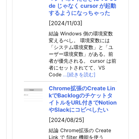
de じゃなく cursor が起動
するようになっちゃった
[2024/11/03]
結論 Windows 側の環境変数
変えるべし。 環境変数には
「システム環境変数」と「ユ
ーザー環境変数」がある。前
者が優先される。 cursor は前
者にセットされてて、VS
Code
…[続きを読む]
Chrome拡張のCreate Lin
kでBacklogのチケットタ
イトルをURL付きでNotion
やSlackにコピぺしたい
[2024/08/25]
結論 Chrome拡張の Create
Link で filter 機能を使う