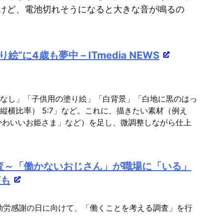
使
けど、電池切れそうになると大きな音が鳴るの
っ
て
く
に4歳も夢中 – ITmedia NEWS
だ
さ
い。
色なし」「子供用の塗り絵」「白背景」「白地に黒のはっ
（縦横比率） 5:7」など。これに、描きたい素材（例え
かわいいお姫さま」など）を足し、微調整しながら仕上
査～「働かないおじさん」が職場に「いる」
声も
の勤労感謝の日に向けて、「働くことを考える調査」を行