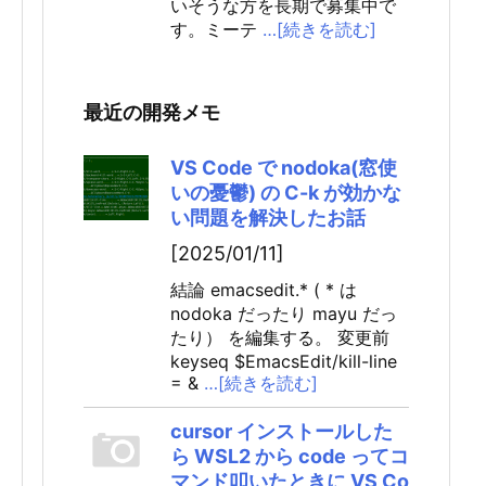
いそうな方を長期で募集中で
す。ミーテ
…[続きを読む]
最近の開発メモ
VS Code で nodoka(窓使
いの憂鬱) の C-k が効かな
い問題を解決したお話
[2025/01/11]
結論 emacsedit.* ( * は
nodoka だったり mayu だっ
たり） を編集する。 変更前
keyseq $EmacsEdit/kill-line
= &
…[続きを読む]
cursor インストールした
ら WSL2 から code ってコ
マンド叩いたときに VS Co