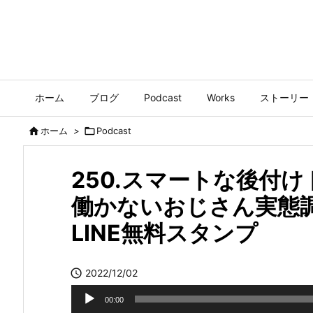
ホーム
ブログ
Podcast
Works
ストーリー

ホーム
>

Podcast
250.スマートな後付
働かないおじさん実態
LINE無料スタンプ

2022/12/02
音
00:00