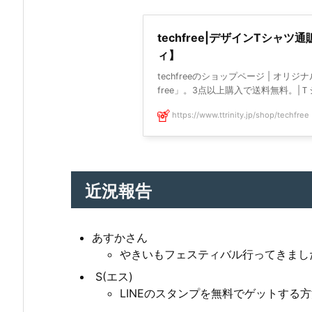
techfree|デザインTシャ
ィ】
techfreeのショップページ | オリ
free」。3点以上購入で送料無料。|Ｔシ 
https://www.ttrinity.jp/shop/techfree
近況報告
あすかさん
やきいもフェスティバル行ってきまし
S(エス)
LINEのスタンプを無料でゲットする