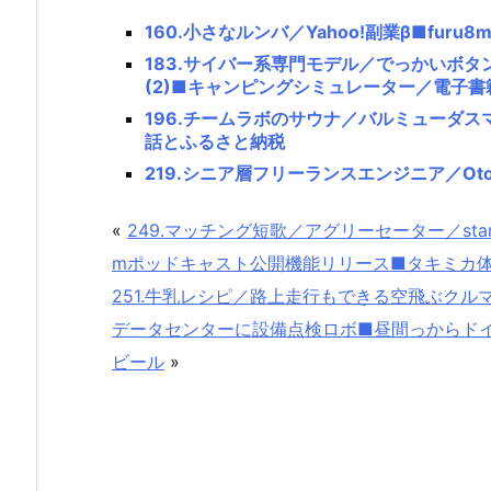
160.小さなルンバ／Yahoo!副業β■fur
183.サイバー系専門モデル／でっかいボタン
(2)■キャンピングシミュレーター／電子書
196.チームラボのサウナ／バルミューダスマ
話とふるさと納税
219.シニア層フリーランスエンジニア／O
«
249.マッチング短歌／アグリーセーター／stan
mポッドキャスト公開機能リリース■タキミカ
251.牛乳レシピ／路上走行もできる空飛ぶクル
データセンターに設備点検ロボ■昼間っからド
ビール
»