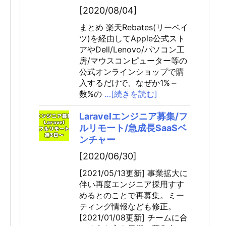
[2020/08/04]
まとめ 楽天Rebates(リーベイ
ツ)を経由してApple公式スト
アやDell/Lenovo/パソコン工
房/マウスコンピューター等の
公式オンラインショップで購
入するだけで、なぜか1%～
数%の
…[続きを読む]
Laravelエンジニア募集/フ
ルリモート/急成長SaaSベ
ンチャー
[2020/06/30]
[2021/05/13更新] 事業拡大に
伴い再度エンジニア採用すす
めるとのことで再募集。ミー
ティング情報なども修正。
[2021/01/08更新] チームに合