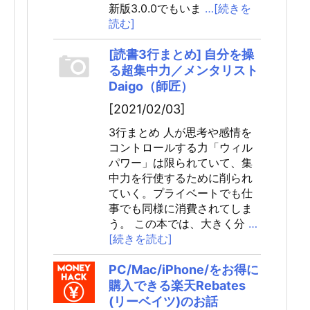
新版3.0.0でもいま
…[続きを
読む]
[読書3行まとめ] 自分を操
る超集中力／メンタリスト
Daigo（師匠）
[2021/02/03]
3行まとめ 人が思考や感情を
コントロールする力「ウィル
パワー」は限られていて、集
中力を行使するために削られ
ていく。プライベートでも仕
事でも同様に消費されてしま
う。 この本では、大きく分
…
[続きを読む]
PC/Mac/iPhone/をお得に
購入できる楽天Rebates
(リーベイツ)のお話