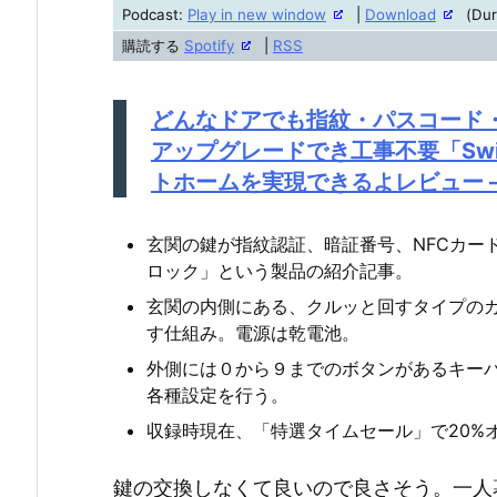
声
Podcast:
Play in new window
|
Download
(Dur
プ
購読する
Spotify
|
RSS
レ
ー
どんなドアでも指紋・パスコード
ヤ
アップグレードでき工事不要「Swi
ー
トホームを実現できるよレビュー – G
玄関の鍵が指紋認証、暗証番号、NFCカードで
ロック」という製品の紹介記事。
玄関の内側にある、クルッと回すタイプの
す仕組み。電源は乾電池。
外側には０から９までのボタンがあるキー
各種設定を行う。
収録時現在、「特選タイムセール」で20%オフ
鍵の交換しなくて良いので良さそう。一人